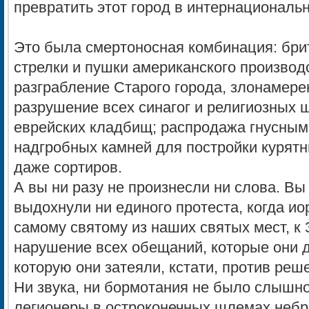
превратить этот город в интернациональ
Это была смертоносная комбинация: бри
стрелки и пушки американского производ
разграбление Старого города, злонамере
разрушение всех синагог и религиозных 
еврейских кладбищ; распродажа гнусным
надгробных камней для постройки курятни
даже сортиров.
А вы ни разу не произнесли ни слова. Вы
выдохнули ни единого протеста, когда и
самому святому из наших святых мест, к 
нарушение всех обещаний, которые они д
которую они затеяли, кстати, против реш
Ни звука, ни бормотания не было слышно
легионеры в остроконечных шлемах небр