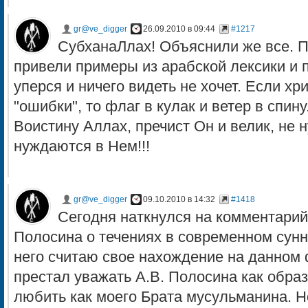
gr@ve_digger
26.09.2010 в 09:44
#1217
СубханаЛлах! Объяснили же все. 
привели примеры из арабской лексики и п
уперся и ничего видеть не хочет. Если хр
"ошибки", то флаг в кулак и ветер в спину
Воистину Аллах, пречист Он и велик, не 
нуждаются в Нем!!!
gr@ve_digger
09.10.2010 в 14:32
#1418
Сегодня наткнулся на комментарий
Полосина о течениях в современном сун
него считаю свое нахождение на данном
престал уважать А.В. Полосина как обра
любить как моего Брата мусульманина. 