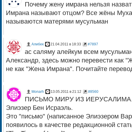
Почему жену имрана нельзя назва
Имрана называют отцом? Все жёны Мухам
называются матерями мусульман
Алибек
21.04.2011 в 18:33
#7897
ас саляму алейкум всем мусульма
Александр, здесь можно перевести как "
не как "Жена Имрана". Почитайте перево
Monarh
13.05.2011 в 21:12
#8560
ПИСЬМО МИРУ ИЗ ИЕРУСАЛИМА
Элиэзер Бен Исраэль.
Это "письмо" (написанное Элиэзером Ва
появилось в качестве редакционной статьи