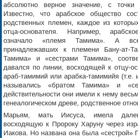
абсолютно верное значение, с точки 
Известно, что арабское общество сос
родственных племен, каждое из которы
отца-основателя. Например, арабск
означало «племя Тамима». А в
принадлежавших к племени Бану-ат-Т
Тамима» и «сестрами Тамима», соотве
давался по линии, восходящей к отцу-о
араб-тамимий или арабка-тамимийя (т.е.
назывались «братом Тамима» и «се
действительности они имели к нему весь
генеалогическом древе, родственное отн
Марьям, мать Иисуса, имела далек
восходящую к Пророку Харуну через изр
Иакова. Но названа она была «сестрой» 