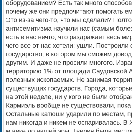
оборудованием? Есть так много способов
почему же они предпочитают помогать е
Это из-за чего-то, что мы сделали? Полт
антисемитизма научили нас (самым болез
есть в нас нечто, что раздражает весь ми
чего все от нас хотели: ушли. Построили
государство, в котором мы сможем довод
другим. И даже не просили многого. Изра
территорию 1% от площади Саудовской А
полезных ископаемых. Не занимая террит
существущих государств. Города, которы
на этой неделе, ни у кого не были отобр
Кармиэль вообще не существовали, пока 
Остальные катюши ударили по местам, п
нам никогда и никем не оспаривалась. В
м веке до нашей эры, Тверия была мест