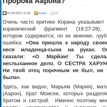
Пророка Аарона?
04.09.2010, 11:26
Коран
13
Очень часто критики Корана указывают 
коранический фрагмент (19:27-28),
котором содержится, по их мнению, груб
ошибка:
«Она пришла к народу своем
неся младенца-сына на руках. О
сказали: «О Марйам! Ты сдела
неслыханное дело. О СЕСТРА ХАРУН
Ни твой отец порочным не был, ни 
была».
Здесь, как видно, Марьям (Мария), мат
(Аарон), брат Моисея, которых разделя
братом и сестрой. Именно поэтому мно