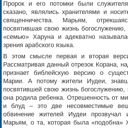
Пророк и его потомки были служителя
сказано, являлись хранителями и носит
священничества. Марьям, отрекша
посвятившая свою жизнь богослужению, 
«семью» Харуна и адекватно называлас
зрения арабского языка.
В этом смысле первая и вторая верси
Рассматривая данный отрезок Корана, на
признает библейскую версию о суще
Марии. А потому жители Иудеи, знавш
посвятившей свою жизнь богослужению, 
она родила ребенка. Отрешенность от ми
и блуд – это две несовместимые ве
обвинение жителей Иудеи прозвучал 
Марьям, о та, которая была «подобна» Х