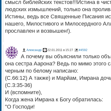
смысл библейских текстов!!!Истина в чис
людских измышлений, только она пролива
Истины, ведь все Священные Писания ис
нашего, Милостивого и Милосердного Алла
прославлен и возвышен!).
Александр
22.01.2011 в 15:27
#4592
А почему вы объяснили только объ
она сестра Аарона? Ведь по мимо этого с
черным по белому написано:
(С.66:12) А также) и Марйам, Имрана дочь
(С.3:35-36)
И (вспомните),
Когда жена Имрана к Богу обратилась:
"О Господи!