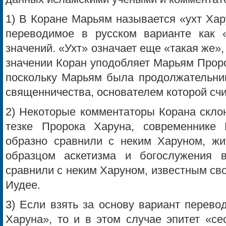
1) В Коране Марьям называется «ухт Хар
переводимое в русском варианте как 
значений. «Ухт» означает еще «такая же»,
значении Коран уподобляет Марьям Проро
поскольку Марьям была продолжательниц
священничества, основателем которой счи
2) Некоторые комментаторы Корана склон
тезке Пророка Харуна, современнике
образно сравнили с неким Харуном, ж
образцом аскетизма и богослужения
сравнили с неким Харуном, известным св
Иудее.
3) Если взять за основу вариант перево
Харуна», то и в этом случае эпитет «се