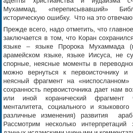
адепты христианства и иудаизма сч
Мухаммад, «переписывавший» Биб
историческую ошибку. Что на это отвеча
Прежде всего, надо отметить, что главно
заключается в том, что Коран сохранилс
языке – языке Пророка Мухаммада (
арамейском языке, языке Иисуса, не су
спорные, неясные моменты в переводном
можно вернуться к первоисточнику и 
неясный фрагмент на «ниспосланном» 
сохранность первоисточника дает нам во
или иной коранический фрагмент ч
менталитета, социального и языкового 
различные изменения) развития арабс
Рассмотрим несколько интерпретаций 
данных исламскими учеными и комментат