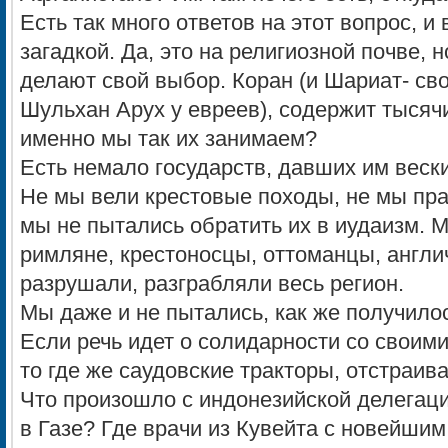
Есть так много ответов на этот вопрос, и 
загадкой. Да, это на религиозной почве,
делают свой выбор. Коран (и Шариат- сво
Шульхан Арух у евреев), содержит тысяч
именно мы так их занимаем?
Есть немало государств, давших им веск
Не мы вели крестовые походы, не мы пра
мы не пытались обратить их в иудаизм. М
римляне, крестоносцы, оттоманцы, англи
разрушали, разграбляли весь регион.
Мы даже и не пытались, как же получило
Если речь идет о солидарности со своим
то где же саудовские тракторы, отстраи
Что произошло с индонезийской делегац
в Газе? Где врачи из Кувейта с новейши