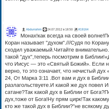
Abdurrahim
24.07.2012 в 18:50
#19164
Монах!как всегда на своей волне!П
Коран называет "духом".///Судя по Корану, 
сходил уважаемый.Читайте внимательно.В
такой "дух",теперь посмотрим в Библии!«
что Иисус — это «Святый Божий». Если н
верно, то это означает, что нечистый дух 
24, От Марка 3:11 .Вот вам и дух в Библи
разлагольствуете.И какой же дух повел 
сатане?Так какой дух в Библии от Бога?П
дух,тоже от Бога!Ну прям цирк!Так каком
кто же такой дух в Библии?"не всякому д