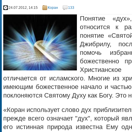
24.07.2012, 14:15
Коран
133
Понятие «дух»
относится к ра
понятие «Святой
Джибрилу, пос
помочь избр
божественно пр
Христианское
отличается от исламского. Многие из хр
имеющим божественное начало и частью 
поклоняются Святому Духу как Богу. Это 
«Коран использует слово дух приблизител
прежде всего означает "дух", который яв
его истинная природа известна Ему од