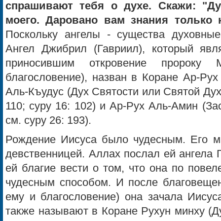
cпpaшивaют тeбя o дyxe. Cкaжи: "Д
мoeгo. Дapoвaнo вaм знaния тoлькo
Поскольку ангелы - существа духовные
Ангел Джибрил (Гавриил), который явля
приносившим откровение пророку
благословение), назван в Коране Ар-Рух (
Аль-Къудус (Дух Святости или Святой Дух, 
110; суру 16: 102) и Ар-Рух Аль-Амин (
см. суру 26: 193).
Рождение Иисуса было чудесным. Его м
девственницей. Аллах послал ей ангела 
ей благие вести о том, что она по пове
чудесным способом. И после благовещен
ему и благословение) она зачала Иисус
также называют в Коране Рухун минху (Дух