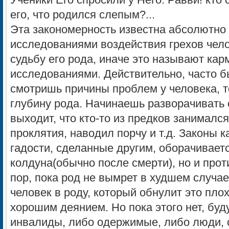
Ученики Его спросили у Него: Равви! кто
его, что родился слепым?...
Эта закономерность известна абсолютно 
исследованиями воздействия грехов челов
судьбу его рода, иначе это называют ка
исследованиями. Действительно, часто бы
смотришь причины проблем у человека, т
глубину рода. Начинаешь разворачивать
выходит, что кто-то из предков занималс
проклятия, наводил порчу и т.д. Законы к
гадости, сделанные другим, оборачиваетс
колдуна(обычно после смерти), но и проти
пор, пока род не вымрет в худшем случае
человек в роду, который обнулит это пл
хорошим деянием. Но пока этого нет, буд
инвалиды, либо одержимые, либо люди, 