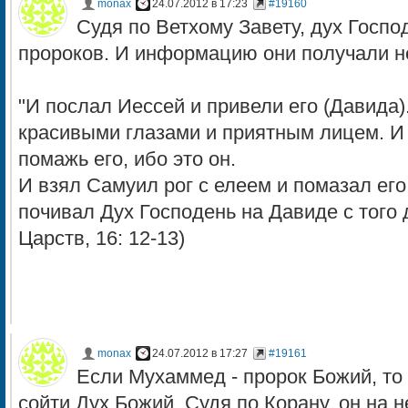
monax
24.07.2012 в 17:23
#19160
Судя по Ветхому Завету, дух Госпо
пророков. И информацию они получали н
"И послал Иессей и привели его (Давида)
красивыми глазами и приятным лицем. И 
помажь его, ибо это он.
И взял Самуил рог с елеем и помазал его 
почивал Дух Господень на Давиде с того 
Царств, 16: 12-13)
monax
24.07.2012 в 17:27
#19161
Если Мухаммед - пророк Божий, то
сойти Дух Божий. Судя по Корану, он на н