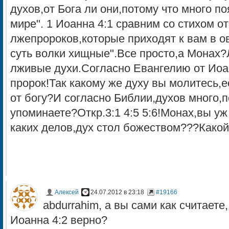
духов,от Бога ли они,потому что много п
мире". 1 Иоанна 4:1 сравним со стихом о
лжепророков,которые приходят к вам в о
суть волки хищные".Все просто,а Монах
лживые духи.Согласно Евангелию от Иоан
пророк!Так какому же духу вы молитесь,е
от богу?И согласно Библии,духов много,
упоминаете?Откр.3:1 4:5 5:6!Монах,вы уж
каких делов,дух стол божеством???Какой
Алексей
24.07.2012 в 23:18
#19166
abdurrahim, а вы сами как считаете,
Иоанна 4:2 верно?