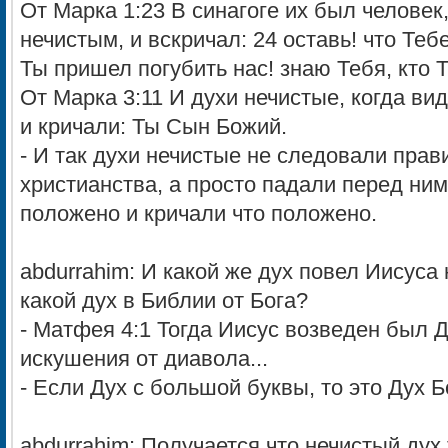
От Марка 1:23 В синагоге их был челове
нечистым, и вскричал: 24 оставь! что Теб
Ты пришел погубить нас! знаю Тебя, кто 
От Марка 3:11 И духи нечистые, когда ви
и кричали: Ты Сын Божий.
- И так духи нечистые не следовали пра
христианства, а просто падали перед ним
положено и кричали что положено.
abdurrahim: И какой же дух повел Иисуса
какой дух в Библии от Бога?
- Матфея 4:1 Тогда Иисус возведен был 
искушения от диавола...
- Если Дух с большой буквы, то это Дух 
abdurrahim: Получается что нечистый дух,