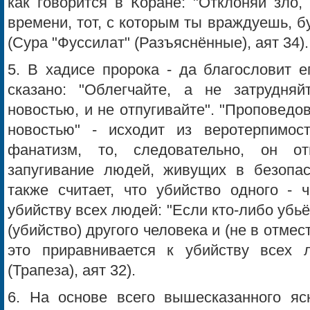
как говорится в Коране: "Отклоняй зло,
времени, тот, с которым ты враждуешь, б
(Сура "Фуссилат" (Разъяснённые), аят 34).
5. В хадисе пророка - да благословит е
сказано: "Облегчайте, а не затрудня
новостью, и не отпугивайте". "Проповедо
новостью" - исходит из веротерпимос
фанатизм, то, следовательно, он о
запугивание людей, живущих в безопас
также считает, что убийство одного - 
убийству всех людей: "Если кто-либо убьё
(убийство) другого человека и (не в отмес
это приравнивается к убийству всех 
(Трапеза), аят 32).
6. На основе всего вышесказанного яс