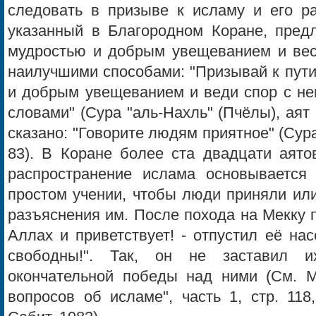
следовать в призыве к исламу и его ра
указанный в Благородном Коране, предл
мудростью и добрым увещеванием и вес
наилучшими способами: "Призывай к пути
и добрым увещеванием и веди спор с н
словами" (Сура "аль-Нахль" (Пчёлы), аят 
сказано: "Говорите людям приятное" (Сура
83). В Коране более ста двадцати аято
распространение ислама основывается
простом учении, чтобы люди приняли или
разъяснения им. После похода на Мекку п
Аллах и приветствует! - отпустил её нас
свободны!". Так, он не заставил 
окончательной победы над ними (См. М
вопросов об исламе", часть 1, стр. 118