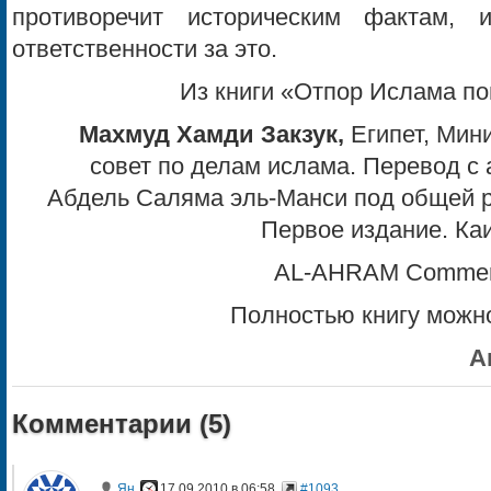
противоречит историческим фактам,
ответственности за это.
Из книги «Отпор Ислама по
Махмуд Хамди Закзук,
Египет, Мин
совет по делам ислама. Перевод с
Абдель Саляма эль-Манси под общей 
Первое издание. Каир
AL-AHRAM Commerci
Полностью книгу можно
А
Комментарии (
5
)
Ян
17.09.2010 в 06:58
#1093