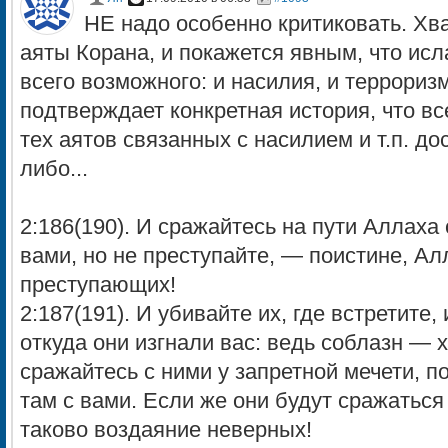
НЕ надо особенно критиковать. Хв
аяты Корана, и покажется явным, что исл
всего возможного: и насилия, и террориз
подтверждает конкретная история, что вс
тех аятов связанных с насилием и т.п. до
либо...
2:186(190). И сражайтесь на пути Аллаха 
вами, но не преступайте, — поистине, Ал
преступающих!
2:187(191). И убивайте их, где встретите, 
откуда они изгнали вас: ведь соблазн — 
сражайтесь c ними y запретной мечети, п
там c вами. Если же они будут сражаться 
таково воздаяние неверных!