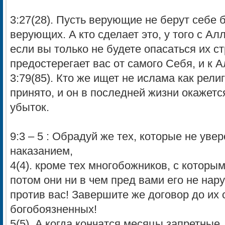
3:27(28). Пусть верующие не берут себе
верующих. A кто сделает это, y того c Ал
если вы только не будете опасаться их с
предостерегает вас от самого Себя, и к 
3:79(85). Кто же ищет не ислама как религ
принято, и он в последней жизни окажет
убыток.
9:3 – 5 : Обрадуй же тех, которые не ув
наказанием,
4(4). кроме тех многобожников, c которы
потом они ни в чем пред вами его не нар
против вас! Завершите же договор до их 
богобоязненных!
5(5). A когда кончатся месяцы запретные,