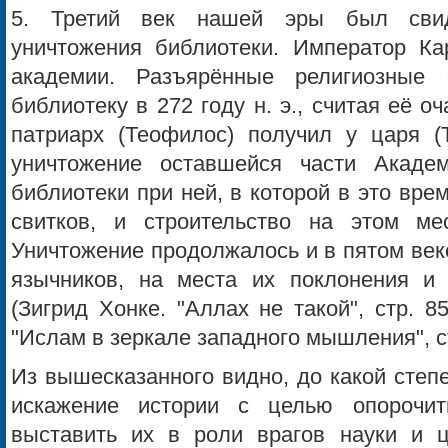
5. Третий век нашей эры был свид
уничтожения библиотеки. Император Ка
академии. Разъярённые религиозные
библиотеку в 272 году н. э., считая её о
патриарх (Теофилос) получил у царя (
уничтожение оставшейся части Акаде
библиотеки при ней, в которой в это вре
свитков, и строительство на этом ме
Уничтожение продолжалось и в пятом век
язычников, на места их поклонения и
(Зигрид Хонке. "Аллах не такой", стр. 8
"Ислам в зеркале западного мышления", ст
Из вышесказанного видно, до какой сте
искажение истории с целью опорочи
выставить их в роли врагов науки и ц