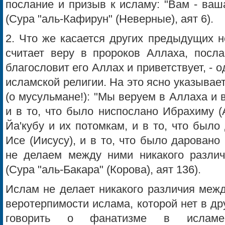
послание и призыв к исламу: "Вам - ваш
(Сура "аль-Кафирун" (Неверные), аят 6).
2. Что же касается других предыдущих н
считает веру в пророков Аллаха, посл
благословит его Аллах и приветствует, - 
исламской религии. На это ясно указывает
(о мусульмане!): "Мы веруем в Аллаха и в
и в то, что было ниспослано Ибрахиму (
Йа'кубу и их потомкам, и в то, что был
Исе (Иисусу), и в то, что было дарован
не делаем между ними никакого разли
(Сура "аль-Бакара" (Корова), аят 136).
Ислам не делает никакого различия межд
веротерпимости ислама, которой нет в др
говорить о фанатизме в исламе