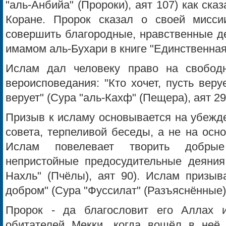
"аль-Анбийа" (Пророки), аят 107) как ска
Коране. Пророк сказал о своей мисси
совершить благородные, нравственные д
имамом аль-Бухари в книге "Единственная
Ислам дал человеку право на свобо
вероисповедания: "Кто хочет, пусть веруе
верует" (Сура "аль-Кахф" (Пещера), аят 29
Призыв к исламу основывается на убежде
совета, терпеливой беседы, а не на осн
Ислам повелевает творить добры
непристойные предосудительные деяния 
Нахль" (Пчёлы), аят 90). Ислам призыв
добром" (Сура "Фуссилат" (Разъяснённые),
Пророк - да благословит его Аллах и
обитателей Мекки, когда вошёл в неё,