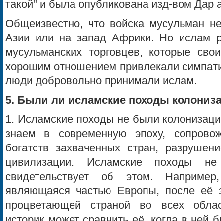
такой" и была опубликована изд-вом Дар 
Общеизвестно, что войска мусульман н
Азии или на запад Африки. Но ислам р
мусульманских торговцев, которые сво
хорошим отношением привлекали симпатии
люди добровольно принимали ислам.
5. Были ли исламские походы колониз
1. Исламские походы не были колонизаци
знаем в современную эпоху, сопрово
богатств захваченных стран, разрушени
цивилизации. Исламские походы не
свидетельствует об этом. Например,
являющаяся частью Европы, после её 
процветающей страной во всех обла
историк может сравнить её, когда в ней 