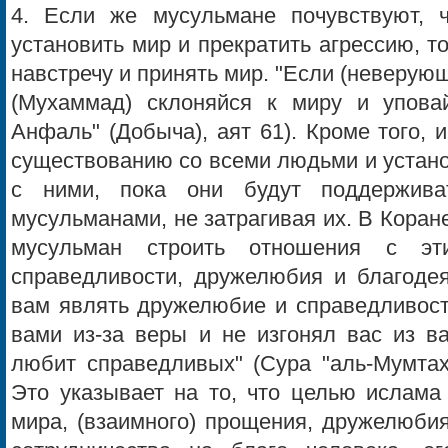
4. Если же мусульмане почувствуют, 
установить мир и прекратить агрессию, т
навстречу и принять мир. "Если (неверующ
(Мухаммад) склоняйся к миру и упова
Анфаль" (Добыча), аят 61). Кроме того,
существованию со всеми людьми и устан
с ними, пока они будут поддержив
мусульманами, не затрагивая их. В Кора
мусульман строить отношения с э
справедливости, дружелюбия и благодея
вам являть дружелюбие и справедливость
вами из-за веры и не изгонял вас из в
любит справедливых" (Сура "аль-Мумтаха
Это указывает на то, что целью ислама
мира, (взаимного) прощения, дружелюби