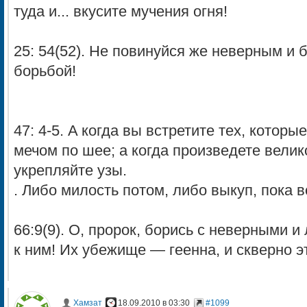
туда и... вкусите мучения огня!
25: 54(52). He повинуйся же неверным и 
борьбой!
47: 4-5. A когда вы встретите тех, которы
мечом по шее; a когда произведете велик
укрепляйте узы.
. Либо милость потом, либо выкуп, пока 
66:9(9). O, пророк, борись c неверными 
к ним! Их убежище — геенна, и скверно 
Хамзат
18.09.2010 в 03:30
#1099