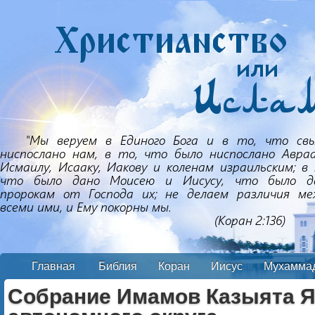
Главная
Библия
Коран
Иисус
Мухамма
Собрание Имамов Казыята Я