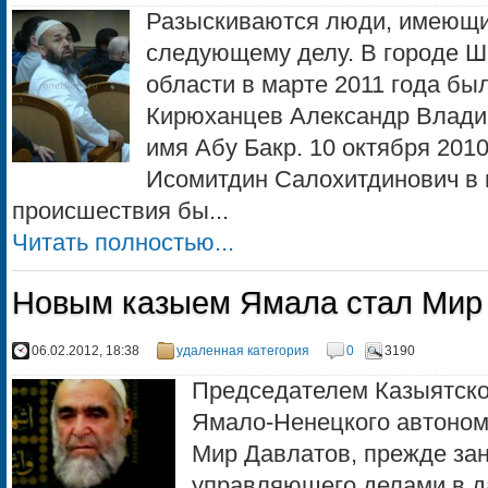
Разыскиваются люди, имеющ
следующему делу. В городе Ш
области в марте 2011 года бы
Кирюханцев Александр Влади
имя Абу Бакр. 10 октября 2010
Исомитдин Салохитдинович в 
происшествия бы...
Читать полностью...
Новым казыем Ямала стал Мир
06.02.2012, 18:38
удаленная категория
0
3190
Председателем Казыятско
Ямало-Ненецкого автономн
Мир Давлатов, прежде за
управляющего делами в д