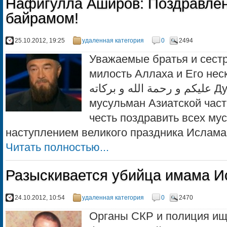
Нафигулла Аширов: Поздравлен
байрамом!
25.10.2012, 19:25
удаленная категория
0
2494
Уважаемые братья и сест
милость Аллаха и Его несконч
عليكم و رحمة الله و بركاته Духовное Управление
мусульман Азиатской час
честь поздравить всех м
наступлением великого праздника Ислама 
Читать полностью...
Разыскивается убийца имама И
24.10.2012, 10:54
удаленная категория
0
2470
Органы СКР и полиция ищ