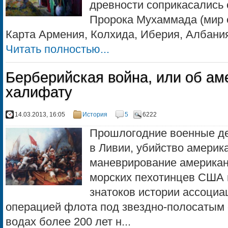
древности соприкасались
Пророка Мухаммада (мир 
Карта Армения, Колхида, Иберия, Албания 
Читать полностью...
Берберийская война, или об ам
халифату
14.03.2013, 16:05
История
5
6222
Прошлогодние военные де
в Ливии, убийство америка
маневрирование американ
морских пехотинцев США в
знатоков истории ассоциа
операцией флота под звездно-полосатым 
водах более 200 лет н...