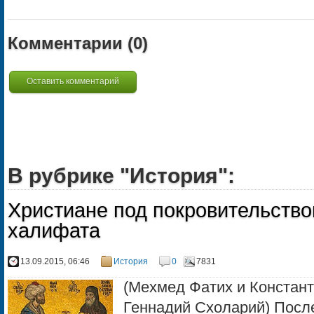
Комментарии (
0
)
Оставить комментарий
В рубрике "История":
Христиане под покровительств
халифата
13.09.2015, 06:46
История
0
7831
(Мехмед Фатих и Констан
Геннадий Схоларий) Посл