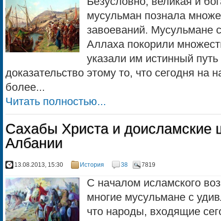
Безусловно, великая и бо
мусульман познала множе
завоеваний. Мусульмане
Аллаха покорили множеств
указали им истинный путь 
доказательство этому то, что сегодня на 
более...
Читать полностью...
Сахабы Христа и доисламские 
Албании
13.08.2013, 15:30
История
38
7819
С началом исламского во
многие мусульмане с удив
что народы, входящие сего