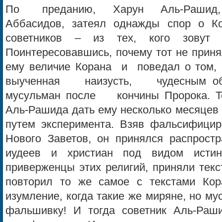
По преданию, Харун Аль-Рашид
Аббасидов, затеял однажды спор о 
советников – из тех, кого зовут "
Поинтересовавшись, почему тот не прин
ему величие Корана и поведал о том,
выученная наизусть, чудесным обр
мусульман после кончины Пророка. То
Аль-Рашида дать ему несколько месяцев
путем эксперимента. Взяв фальсифицир
Нового Заветов, он принялся распростр
иудеев и христиан под видом истин
приверженцы этих религий, приняли текс
повторил то же самое с текстами Кор
изумление, когда такие же миряне, но му
фальшивку! И тогда советник Аль-Раш