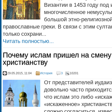
Византии в 1453 году под
многочисленное немусуль
большой этно-религиозно
православные греки. В связи с этим султ
только сохрани...
Читать полностью...
Почему ислам пришел на смену
христианству
29.05.2015, 11:04
История
3
10201
От представителей иудаиз
довольно часто приходитс
что ислам это либо «иска
«искаженное» христианств
сложно согласиться. изве