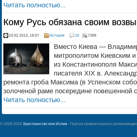
Читать полностью...
Кому Русь обязана своим возв
10.02.2013, 18:07
История
16
7399
Вместо Киева — Владимир
митрополитом Киевским и
из Константинополя Макси
писателя XIX в. Александ
ремонта гроба Максима (в Успенском собор
золоченой раме посередине повешенной се
Читать полностью...
© 2008-2020
Христианство или Ислам
- Портал сравнительного религиоведен