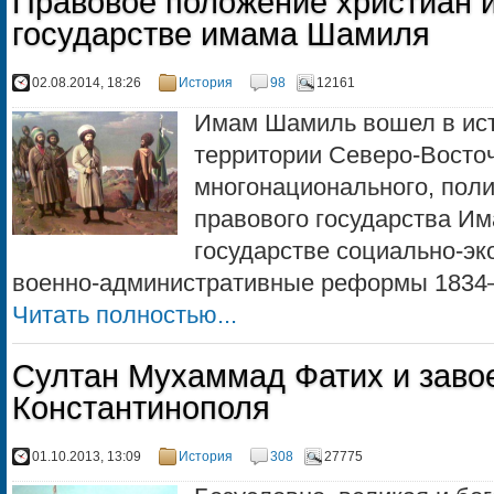
Правовое положение христиан и
государстве имама Шамиля
02.08.2014, 18:26
История
98
12161
Имам Шамиль вошел в ист
территории Северо-Восточ
многонационального, пол
правового государства Им
государстве социально-эк
военно-административные реформы 1834–18
Читать полностью...
Султан Мухаммад Фатих и заво
Константинополя
01.10.2013, 13:09
История
308
27775