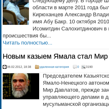
следующему делу. В городе Ш
области в марте 2011 года бы
Кирюханцев Александр Влади
имя Абу Бакр. 10 октября 2010
Исомитдин Салохитдинович в 
происшествия бы...
Читать полностью...
Новым казыем Ямала стал Мир
06.02.2012, 18:38
удаленная категория
0
3190
Председателем Казыятско
Ямало-Ненецкого автономн
Мир Давлатов, прежде за
управляющего делами в д
мусульманской организаци