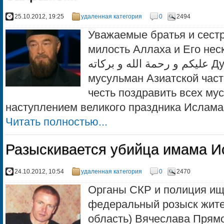
25.10.2012, 19:25
удаленная категория
0
2494
Уважаемые братья и сест
милость Аллаха и Его несконч
عليكم و رحمة الله و بركاته Духовное Управление
мусульман Азиатской час
честь поздравить всех м
наступлением великого праздника Ислама 
Читать полностью...
Разыскивается убийца имама И
24.10.2012, 10:54
удаленная категория
0
2470
Органы СКР и полиция ищ
федеральный розыск жите
область) Вячеслава Прямо