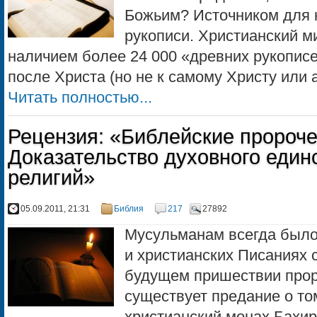
Божьим? Источником для 
рукописи. Христианский м
наличием более 24 000 «древних рукописе
после Христа (но не к самому Христу или а
Читать полностью...
Рецензия: «Библейские пророче
Доказательство духовного един
религий»
05.09.2011, 21:31
Библия
217
27892
Мусульманам всегда было 
и христианских Писаниях 
будущем пришествии прор
существует предание о то
христианский монах Бахир