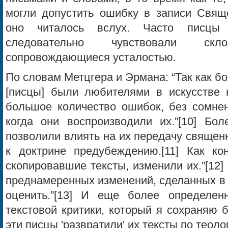
могли допустить ошибку в записи Свяще
оно читалось вслух. Часто писцы
следовательно чувствовали ск
сопровождающиеся усталостью.
По словам Метцгера и Эрмана: “Так как бо
[писцы] были любителями в искусстве к
большое количество ошибок, без сомнен
когда они воспроизводили их.”[10] Бол
позволили влиять на их передачу священ
к доктрине предубеждению.[11] Как кон
скопировавшие тексты, изменили их.”[12]
преднамеренных изменений, сделанных в 
оценить.”[13] И еще более определен
текстовой критики, который я сохраняю 
эти писцы 'развратили' их тексты по теоло