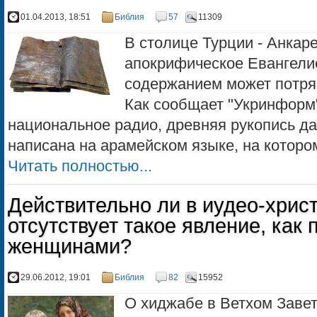
01.04.2013, 18:51
Библия
57
11309
В столице Турции - Анка
апокрифическое Евангелие
содержанием может потряс
Как сообщает "Укринформ"
национальное радио, древняя рукопись да
написана на арамейском языке, на котором
Читать полностью...
Действительно ли в иудео-хрис
отсутствует такое явление, как
женщинами?
29.06.2012, 19:01
Библия
82
15952
О хиджабе в Ветхом Завет