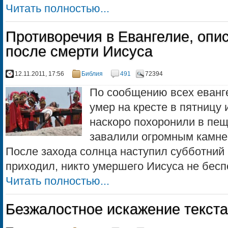
Читать полностью...
Противоречия в Евангелие, оп
после смерти Иисуса
12.11.2011, 17:56
Библия
491
72394
По сообщению всех еванг
умер на кресте в пятницу 
наскоро похоронили в пещ
завалили огромным камнем
После захода солнца наступил субботний п
приходил, никто умершего Иисуса не беспо
Читать полностью...
Безжалостное искажение текст