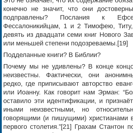
Это не означает, что их содержание обяза
конечно не значит, что они достоверны
подправлены? Послания к Ефсе
Фессалоникийцам, 1 и 2 Тимофею, Титу,
девять из двадцати семи книг Нового За
или меньшей степени подозреваемы.[19]
Подделанные книги? В Библии?
Почему мы не удивлены? В конце концо
неизвестны. Фактически, они анонимн
редко, где приписывают авторство еван
или Иоанну. Как говорит нам Эрман: “Б
оставило эти идентификации, и признаёт
иными неизвестными, но относитель
говорящими (и пишущими) христианами в
первого столетия.”[21] Грахам Стантон п