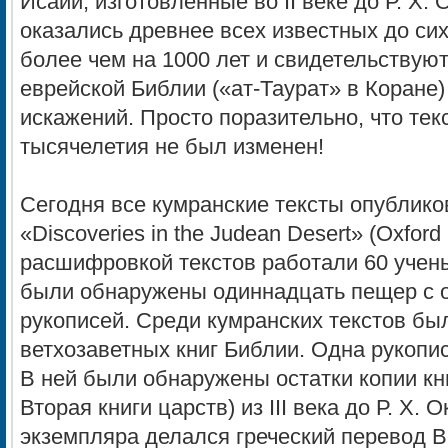
Исаии, изготовленные во II веке до Р. Х
оказались древнее всех известных до си
более чем на 1000 лет и свидетельствуют
еврейской Библии («ат-Таурат» в Коране)
искажений. Просто поразительно, что текс
тысячелетия не был изменен!
Сегодня все кумранские тексты опублико
«Discoveries in the Judean Desert» (Oxford 
расшифровкой текстов работали 60 учены
были обнаружены одиннадцать пещер с о
рукописей. Среди кумранских текстов бы
ветхозаветных книг Библии. Одна рукопи
В ней были обнаружены остатки копии кн
Вторая книги царств) из III века до Р. Х. О
экземпляра делался греческий перевод В