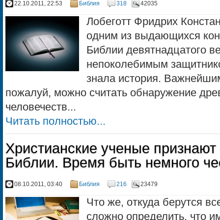
22.10.2011, 22:53
Библия
318
42035
Лобеготт Фридрих Конста
одним из выдающихся кон
Библии девятнадцатого в
непоколебимым защитнико
знала история. Важнейшим
пожалуй, можно считать обнаружение дре
человечеств...
Читать полностью...
Христианские ученые признают 
Библии. Время быть немного че
08.10.2011, 03:40
Библия
216
23479
Что же, откуда берутся вс
сложно определить, что и