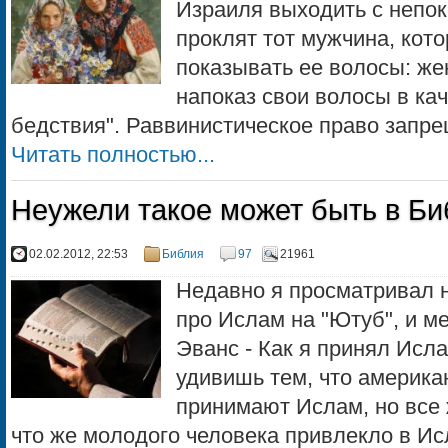
Израиля выходить с непок
проклят тот мужчина, кот
показывать ее волосы: же
напоказ свои волосы в ка
бедствия". Раввинистическое право запрещ
Читать полностью...
Неужели такое может быть в Б
02.02.2012, 22:53
Библия
97
21961
Недавно я просматривал н
про Ислам на "Ютуб", и 
Эванс - Как я принял Исла
удивишь тем, что америк
принимают Ислам, но все 
что же молодого человека привлекло в Исл