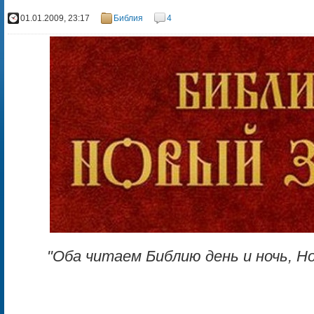
01.01.2009, 23:17
Библия
4
"Оба читаем Библию день и ночь, Н
— Уильям Б