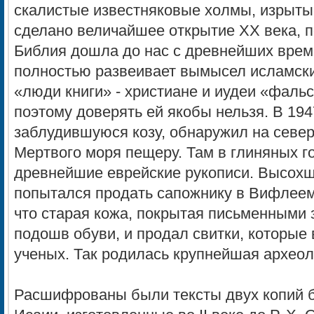
скалистые известняковые холмы, изрыты
сделано величайшее открытие ХХ века, 
Библия дошла до нас с древнейших врем
полностью развеивает вымысел исламских
«люди книги» - христиане и иудеи «фал
поэтому доверять ей якобы нельзя. В 194
заблудившуюся козу, обнаружил на севе
Мертвого моря пещеру. Там в глиняных г
древнейшие еврейские рукописи. Высохш
попытался продать сапожнику в Вифлеем
что старая кожа, покрытая письменными 
подошв обуви, и продал свитки, которые 
ученых. Так родилась крупнейшая археол
Расшифрованы были тексты двух копий б