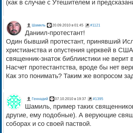
(как в случае с Утешителем и предсказан
Шамиль
20.09.2010 в 01:45
#1121
Даниил-протестант!
Один бывший протестант, принявший Исл
христианства и опустения церквей в США.
священник-знаток библиистики не верит 
Насчет протестантства, вроде бы нет веры
Как это понимать? Таким же вопросом зад
Геннадий
07.10.2010 в 19:37
#1395
Шамиль, пример таких священников
другие, ему подобные). А верующие свящ
соборах и со своей паствой.