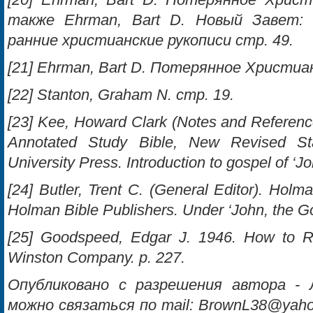
[20] Ehrman, Bart D. Потерянное Христ
также Ehrman, Bart D. Новый Завет: 
ранние христианские рукописи стр. 49.
[21] Ehrman, Bart D. Потерянное Христиа
[22] Stanton, Graham N. стp. 19.
[23] Kee, Howard Clark (Notes and Referen
Annotated Study Bible, New Revised St
University Press. Introduction to gospel of ‘Jo
[24] Butler, Trent C. (General Editor). Holma
Holman Bible Publishers. Under ‘John, the Go
[25] Goodspeed, Edgar J. 1946. How to R
Winston Company. p. 227.
Опубликовано с разрешения автора - 
можно связаться по mail:
BrownL38@yaho