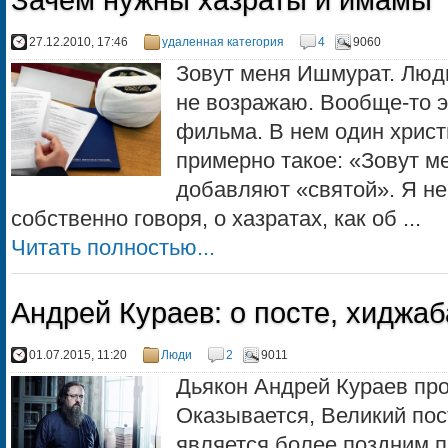
Зачем нужны хазраты и имамы
27.12.2010, 17:46
удаленная категория
4
9060
Зовут меня Ишмурат. Люд
не возражаю. Вообще-то э
фильма. В нем один христ
примерно такое: «Зовут м
добавляют «святой». Я не
собственно говоря, о хазратах, как об ...
Читать полностью...
Андрей Кураев: о посте, хиджаб
01.07.2015, 11:20
Люди
2
9011
Дьякон Андрей Кураев пр
Оказывается, Великий пос
является более поздним 