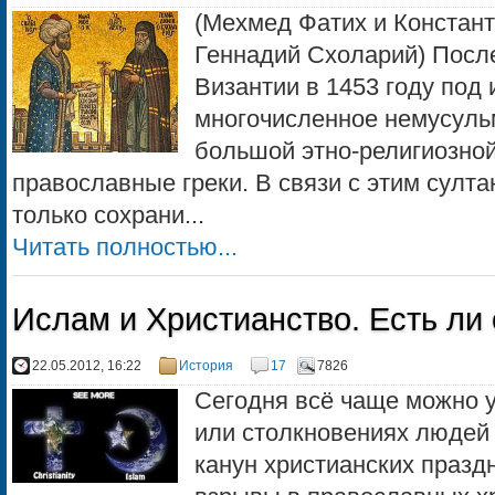
(Мехмед Фатих и Констан
Геннадий Схоларий) Посл
Византии в 1453 году под
многочисленное немусуль
большой этно-религиозно
православные греки. В связи с этим султ
только сохрани...
Читать полностью...
Ислам и Христианство. Есть ли 
22.05.2012, 16:22
История
17
7826
Сегодня всё чаще можно 
или столкновениях людей 
канун христианских празд