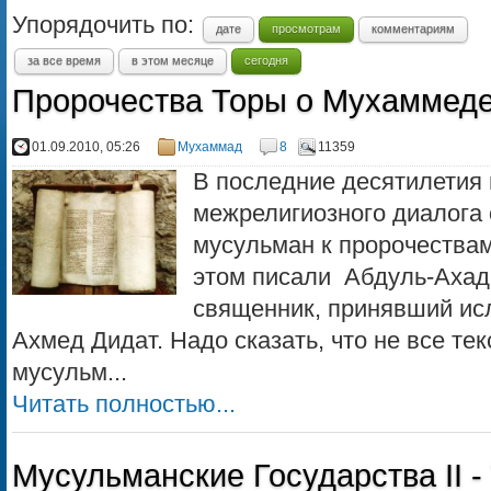
Упорядочить по:
дате
просмотрам
комментариям
за все время
в этом месяце
сегодня
Пророчества Торы о Мухаммед
01.09.2010, 05:26
Мухаммад
8
11359
В последние десятилетия 
межрелигиозного диалога 
мусульман к пророчества
этом писали Абдуль-Ахад
священник, принявший исл
Ахмед Дидат. Надо сказать, что не все те
мусульм...
Читать полностью...
Мусульманские Государства II - 