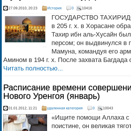
27.09.2010, 20:23
История
0
10416
ГОСУДАРСТВО ТАХИРИДОВ 
в 205 г. х. в Хорасане об
Тахир ибн аль-Хусайн бы
персом; он выдвинулся в 
Мамуна, командуя его арм
Амином в 194 г. х. После захвата Багдада 
Читать полностью...
Расписание времени совершени
Нового Уренгоя (январь)
01.01.2012, 11:21
удаленная категория
0
10043
«Ищите помощи Аллаха с 
поистине, он великая тяго