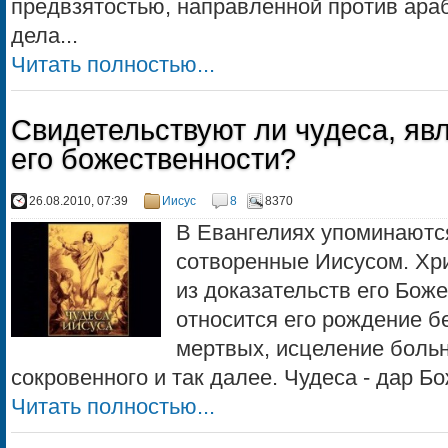
предвзятостью, направленной против арабо
дела...
Читать полностью...
Свидетельствуют ли чудеса, яв
его божественности?
26.08.2010, 07:39
Иисус
8
8370
В Евангелиях упоминаютс
сотворенные Иисусом. Хр
из доказательств его Бож
относится его рождение б
мертвых, исцеление больн
сокровенного и так далее. Чудеса - дар Бо
Читать полностью...