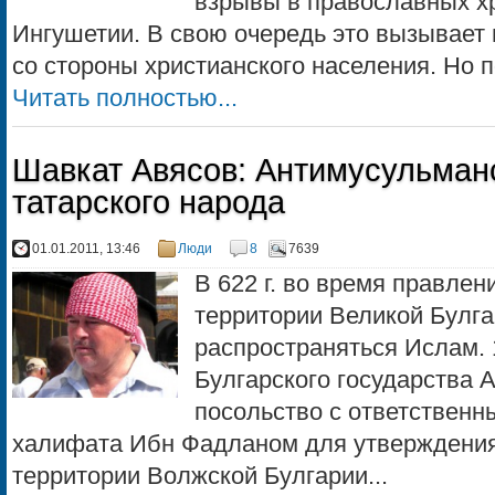
взрывы в православных хр
Ингушетии. В свою очередь это вызывает
со стороны христианского населения. Но по
Читать полностью...
Шавкат Авясов: Антимусульман
татарского народа
01.01.2011, 13:46
Люди
8
7639
В 622 г. во время правлен
территории Великой Булга
распространяться Ислам. 
Булгарского государства
посольство с ответственн
халифата Ибн Фадланом для утверждения
территории Волжской Булгарии...