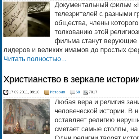
Документальный фильм «
телезрителей с разными г
общества, члены которого
толкованию этой религиоз
фильма станут верующие в
лидеров и великих имамов до простых ферм
Читать полностью...
Христианство в зеркале истори
17.09.2011, 09:10
История
68
7017
Любая вера и религия зан
человеческой истории. В 
оставляет религию неруши
сметает самые столпы, на
Одни религии творят истор