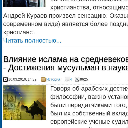
христианства, относящимся
Андрей Кураев произвел сенсацию. Оказыв
современном виде) является более поздн
христианс...
Читать полностью...
Влияние ислама на средневеков
- Достижения мусульман в наук
16.03.2010, 14:32
История
4
8625
Говоря об арабских дости
философии, важно устано
были передатчиками того, 
был их собственный вклад
европейские ученые судил