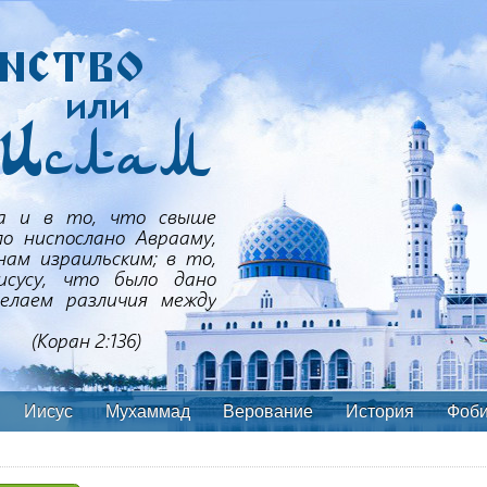
Иисус
Мухаммад
Верование
История
Фоб