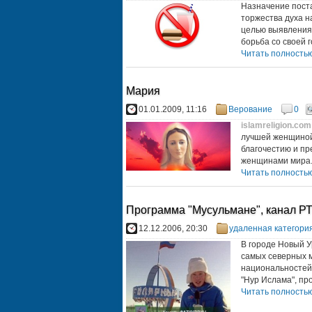
Назначение поста
торжества духа н
целью выявления 
борьба со своей 
Читать полностью.
Мария
01.01.2009, 11:16
Верование
0
islamreligion.com
лучшей женщиной 
благочестию и пр
женщинами мира. 
Читать полностью.
Программа "Мусульмане", канал РТ
12.12.2006, 20:30
удаленная категори
В городе Новый У
самых северных м
национальностей
"Нур Ислама", пр
Читать полностью.