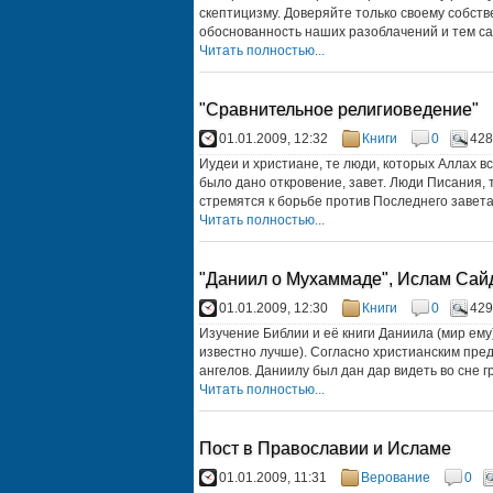
скептицизму. Доверяйте только своему собств
обоснованность наших разоблачений и тем сам
Читать полностью...
"Сравнительное религиоведение"
01.01.2009, 12:32
Книги
0
428
Иудеи и христиане, те люди, которых Аллах в
было дано откровение, завет. Люди Писания, 
стремятся к борьбе против Последнего завета 
Читать полностью...
"Даниил о Мухаммаде", Ислам Сай
01.01.2009, 12:30
Книги
0
429
Изучение Библии и её книги Даниила (мир ему)
известно лучше). Согласно христианским пре
ангелов. Даниилу был дан дар видеть во сне г
Читать полностью...
Пост в Православии и Исламе
01.01.2009, 11:31
Верование
0