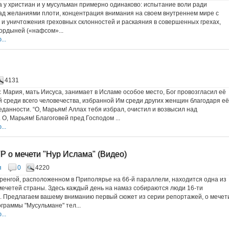
 у христиан и у мусульман примерно одинаково: испытание воли ради
ад желаниями плоти, концентрация внимания на своем внутреннем мире с
и уничтожения греховных склонностей и раскаяния в совершенных грехах,
гордыней («нафсом»...
..
4131
:
Мария, мать Иисуса, занимает в Исламе особое место, Бог провозгласил её
среди всего человечества, избранной Им среди других женщин благодаря её
еданности. “О, Марьям! Аллах тебя избрал, очистил и возвысил над
О, Марьям! Благоговей пред Господом ...
..
Р о мечети "Нур Ислама" (Видео)
я
0
4220
ренгой, расположенном в Приполярье на 66-й параллели, находится одна из
ечетей страны. Здесь каждый день на намаз собираются люди 16-ти
. Предлагаем вашему вниманию первый сюжет из серии репортажей, о мечет
ограммы "Мусульмане" тел...
..