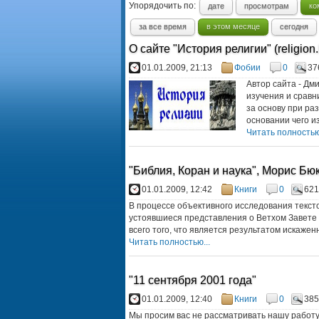
Упорядочить по:
дате
просмотрам
ко
за все время
в этом месяце
сегодня
О сайте "История религии" (religion.
01.01.2009, 21:13
Фобии
0
37
Автор сайта - Дм
изучения и сравн
за основу при раз
основании чего из
Читать полностью.
"Библия, Коран и наука", Морис Бю
01.01.2009, 12:42
Книги
0
621
В процессе объективного исследования текс
устоявшиеся представления о Ветхом Завете 
всего того, что является результатом искаженн
Читать полностью...
"11 сентября 2001 года"
01.01.2009, 12:40
Книги
0
385
Мы просим вас не рассматривать нашу работу 