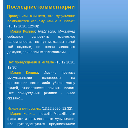
Последние комментарии
Правда или вымысел, что мусульмане
поклоняются черному камню в Мекке?
(13.12.2020, 12:40):
Мария Колина
: блаблабла. Мухаммед
собрался запретить языческое
ы
паломничество, но тут мекканцы такой
хай подняли, не желая лишаться
доходов, приносимых паломниками, ...
Нет принуждения в Исламе
(13.12.2020,
12:36):
Мария Колина
: Именно поэтому
мусульманские головорезы на
,
протяжении веков либо убили массу
людей, отказавшихся принять ислам.
Нет принуждения религии - было
сказано...
Ислам и для русских
(13.12.2020, 12:32):
Мария Колина
: mutazilit Mutazilit, эти
фанатики и есть истинные мусульмане,
ибо руководствуются предписаниями