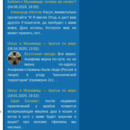
Библия о Мухаммаде: почему же ничего?
(04.06.2020, 16:55):
Александр Иботов
: Расул, внимательно
прочитайте "И Я умолю Отца, и даст вам
другого Утешителя, да пребудет с вами
вовек, Духа истины, Которого мир не
может принять, пот...
Иисус и Мухаммад — братья по вере
(06.04.2020, 13:52):
Восточная звезда
: Все верно.
Анафема верна по-сути, но не
верна по-адресу.
Анафематствованы были люди (Россия в
лицах) в угоду "канонической
территории" (примерно 2х1, ...
Иисус и Мухаммад — братья по вере
(18.01.2020, 19:32):
Адам Баламут
: после недавних
приключений у арабов появится
воскрешающая машина душ в кошек и
и
котов и што с вами будет кошечки и
куции? про конские тфилины мы
наслыш...