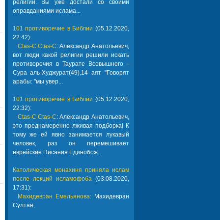
религии. Вы уже достали со своими
оправданиями ислама...
101 противоречие в Библии
(05.12.2020,
22:42):
Ctas-C Ctas-C
: Александр Анатольевич,
вот люди какой религии решили искать
противоречия в Таурате Всевышнего -
Сура аль-Худжурат(49),14 аят "Говорят
арабы: "мы увер...
101 противоречие в Библии
(05.12.2020,
22:32):
Ctas-C Ctas-C
: Александр Анатольевич,
это преднамеренно лживая подборка! К
тому же ей явно занимается лукавый
человек, раз он перемешивает
еврейские Писания Единобож...
Католическая монахиня приняла ислам
после лекций исламофоба
(03.08.2020,
17:31):
Махидевран Емельянова
: Махидевран
Султан,