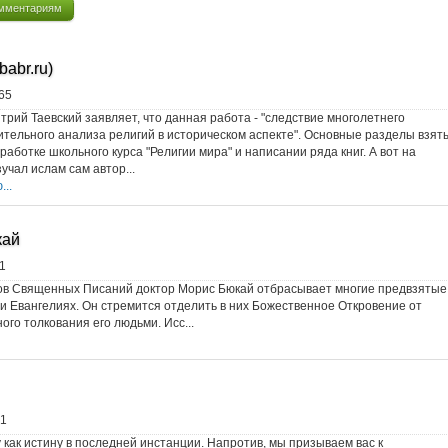
мментариям
babr.ru)
65
итрий Таевский заявляет, что данная работа - "следствие многолетнего
ительного анализа религий в историческом аспекте". Основные разделы взят
работке школьного курса "Религии мира" и написании ряда книг. А вот на
учал ислам сам автор...
..
кай
1
тов Священных Писаний доктор Морис Бюкай отбрасывает многие предвзятые
и Евангелиях. Он стремится отделить в них Божественное Откровение от
ого толкования его людьми. Исс...
1
как истину в последней инстанции. Напротив, мы призываем вас к