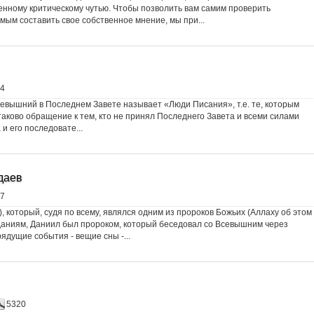
енному критическому чутью. Чтобы позволить вам самим проверить
ым составить свое собственное мнение, мы при...
4
севышний в Последнем Завете называет «Люди Писания», т.е. те, которым
таково обращение к тем, кто не принял Последнего Завета и всеми силами
и его последовате...
даев
7
, который, судя по всему, являлся одним из пророков Божьих (Аллаху об этом
даниям, Даниил был пророком, который беседовал со Всевышним через
рядущие события - вещие сны -...
5320