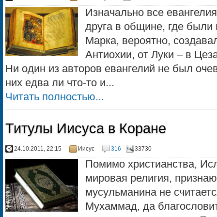
Изначально все евангелия
друга в общине, где были
Марка, вероятно, создава
Антиохии, от Луки – в Цез
Ни один из авторов евангелий не был оче
них едва ли что-то и...
Читать полностью...
Титулы Иисуса в Коране
24.10.2011, 22:15
Иисус
316
33730
Помимо христианства, Ис
мировая религия, призна
мусульманина не считаетс
Мухаммад, да благословит