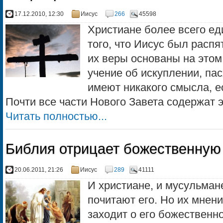
17.12.2010, 12:30
Иисус
266
45598
Христиане более всего е
того, что Иисус был распя
их веры основаны на этом
учение об искуплении, пасх
имеют никакого смысла, е
Почти все части Нового Завета содержат эт
Читать полностью...
Библия отрицает божественную
20.06.2011, 21:26
Иисус
289
41111
И христиане, и мусульман
почитают его. Но их мнени
заходит о его божественно