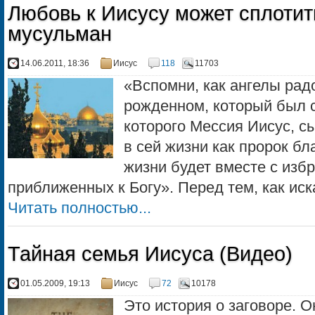
Любовь к Иисусу может сплотит
мусульман
14.06.2011, 18:36
Иисус
118
11703
«Вспомни, как ангелы ра
рожденном, который был 
которого Мессия Иисус, с
в сей жизни как пророк б
жизни будет вместе с изб
приближенных к Богу». Перед тем, как иска
Читать полностью...
Тайная семья Иисуса (Видео)
01.05.2009, 19:13
Иисус
72
10178
Это история о заговоре. О