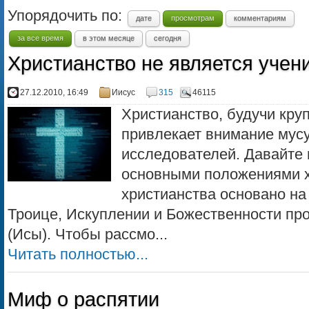
Упорядочить по:
дате
просмотрам
комментариям
за все время
в этом месяце
сегодня
Христианство не является учен
27.12.2010, 16:49
Иисус
315
46115
Христианство, будучи кру
привлекает внимание мус
исследователей. Давайте 
основными положениями х
христианства основано на
Троице, Искуплении и Божественности пр
(Исы). Чтобы рассмо...
Читать полностью...
Миф о распятии