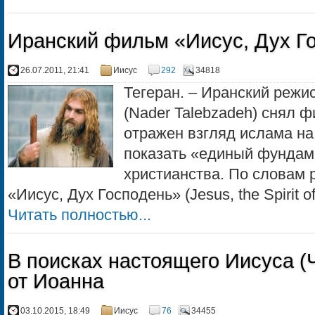
Иранский фильм «Иисус, Дух Г
26.07.2011, 21:41
Иисус
292
34818
Тегеран. – Иранский режи
(Nader Talebzadeh) снял 
отражен взгляд ислама на
показать «единый фундам
христианства. По словам 
«Иисус, Дух Господень» (Jesus, the Spirit of.
Читать полностью...
В поисках настоящего Иисуса (Ч
от Иоанна
03.10.2015, 18:49
Иисус
76
34455