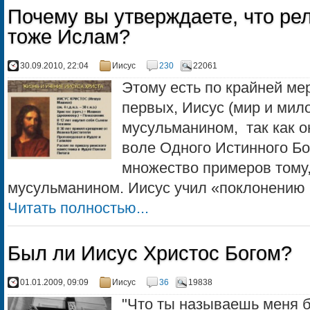
Почему вы утверждаете, что рел
тоже Ислам?
30.09.2010, 22:04
Иисус
230
22061
Этому есть по крайней мер
первых, Иисус (мир и мило
мусульманином, так как 
воле Одного Истинного Бо
множество примеров тому,
мусульманином. Иисус учил «поклонению 
Читать полностью...
Был ли Иисус Христос Богом?
01.01.2009, 09:09
Иисус
36
19838
"Что ты называешь меня бл