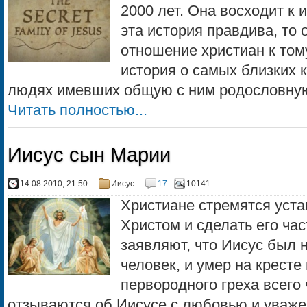
2000 лет. Она восходит к 
эта история правдива, то
отношение христиан к тому
история о самых близких к
людях имевших общую с ним родословную.
Читать полностью...
Иисус сын Марии
14.08.2010, 21:50
Иисус
17
10141
Христиане стремятся уста
Христом и сделать его ча
заявляют, что Иисус был 
человек, и умер на кресте
первородного греха всего
отзываются об Иисусе с любовью и уваж