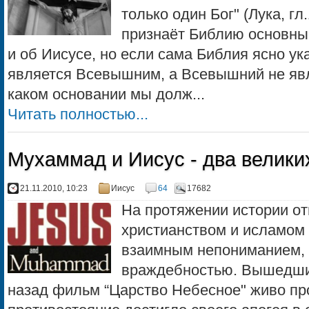
только один Бог" (Лука, гл
признаёт Библию основным
и об Иисусе, но если сама Библия ясно ука
является Всевышним, а Всевышний не явл
каком основании мы долж...
Читать полностью...
Мухаммад и Иисус - два велики
21.11.2010, 10:23
Иисус
64
17682
Hа протяжении истории о
христианством и исламом
взаимным непониманием, 
враждебностью. Вышедший
назад фильм “Царство Небесное" живо пр