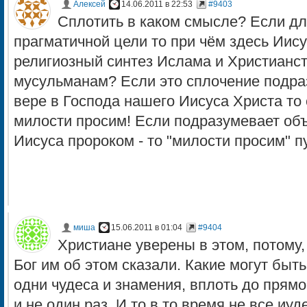
Алексей
14.06.2011 в 22:53
#9403
Сплотить в каком смысле? Если дл
прагматичной цели то при чём здесь Иису
религиозный синтез Ислама и Христианст
мусульманам? Если это сплочение подра
вере в Господа нашего Иисуса Христа то 
милости просим! Если подразумевает об
Иисуса пророком - то "милости просим" п
миша
15.06.2011 в 01:04
#9404
Христиане уверены в этом, потому,
Бог им об этом сказали. Какие могут быт
одни чудеса и знамения, вплоть до прям
и не один раз. И то в то время не все иу