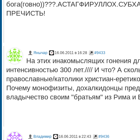
бога(говно))???.АСТАГФИРУЛЛОХ.СУБ
ПРЕЧИСТЬ!
Янычар
16.06.2011 в 16:28
#9433
На этих инакомыслящих гонения д
интенсивностью 300 лет.//// И что? А скол
православные/католики христиан-еретико
Почему монофизиты, дохалкидонцы пред
владычество своим "братьям" из Рима и 
Владимир
16.06.2011 в 22:43
#9436