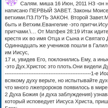
Салям. миша 16 Июн, 2011 НЗ -он 
написано ПЕРВЫЙ ЗАВЕТ. Законы Моисея
ветхими.ПЗ.ПУТЬ ЗАКОН. Второй Завет.
быть и Ветхим.Евангелие -это притчи.Ису
притчами.\… От Матфея 28:19 Итак идите
крестя их во имя Отца и Сына и Святаго 
Одиннадцать же учеников пошли в Галиле
им Иисус,
17 и, увидев Его, поклонились Ему, а иные у
-это Дух.Христос это плоть.Они видели Дух
-------------------------------------------------
всякому духу верьте, но испытывайте духо
что много лжепророков появилось в мире
2 Духа Божия (и духа заблуждения) узнава
который исповедует Иисуса Христа, приш