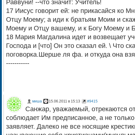
Раввуни! --что значит: Учитель!
17 Иисус говорит ей: не прикасайся ко М
Отцу Моему; а иди к братьям Моим и ска
Моему и Отцу вашему, и к Богу Моему и 
18 Мария Магдалина идет и возвещает уче
Господа и [что] Он это сказал ей. \ Что ск
поговорка.Шерше ля фа. и откуда она взялась.--
-----------
миша
15.06.2011 в 15:13
#9415
Санжар, уважаемый, отрекаются от 
соблюдает Им предписанное, а не только 
заявляет. Далеко не все носящие крестик