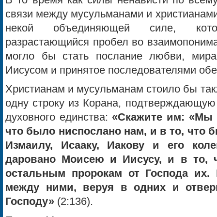
В то время как силы ненависти по всем
связи между мусульманами и христианами
некой объединяющей силе, кото
разрастающийся пробел во взаимопонима
могло бы стать послание любви, мира
Иисусом и принятое последователями обе
Христианам и мусульманам стоило бы так
одну строку из Корана, подтверждающу
духовного единства:
«Скажите им: «Мы 
что было ниспослано нам, и в то, что 
Измаилу, Исааку, Иакову и его кол
даровано Моисею и Иисусу, и в то,
остальным пророкам от Господа их.
между ними, веруя в одних и отвер
Господу»
(2:136).