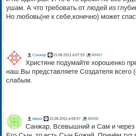
ушам. А что требовать от людей из глуби
Но любовь(не к себе,конечно) может спаст
Санжар
15.06.2011 в 07:53
#9407
Христяне подумайте хорошенко пре
наш.Вы представляете Создателя всего (
слабым.
миша
15.06.2011 в 09:57
#9408
Санжар, Всевышний и Сам и через 
Его Сын, то есть Сын Божий. Причём ту