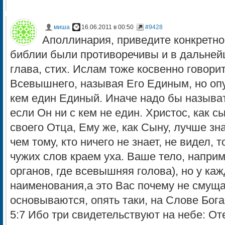
миша
16.06.2011 в 00:50
#9428
Аполлинария, приведите конкретно
библии были противоречивы и в дальнейш
глава, стих. Ислам тоже косвенно говори
Всевышнего, называя Его Единым, но оп
кем един Единый. Иначе надо бы называт
если Он ни с кем не един. Христос, как с
своего Отца, Ему же, как Сыну, лучше зна
чем тому, кто ничего не знает, не видел, 
чужих слов краем уха. Ваше тело, напри
органов, где всевышняя голова), но у каж
наименования,а это Вас почему не смущ
основываются, опять таки, на Слове Бога-
5:7 Ибо три свидетельствуют на небе: От