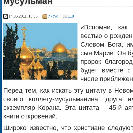
мусульман
14.06.2011, 18:36
Иисус
118
«Вспомни, как
вестью о рожден
Словом Бога, им
сын Марии. Он бу
пророк благоро
будет вместе с
числе приближен
Перед тем, как искать эту цитату в Ново
своего коллегу-мусульманина, друга 
экземпляр Корана. Эта цитата – 45-й ая
книги откровений.
Широко известно, что христиане следую