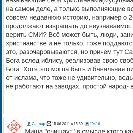
называющие себя христианами(мусульма
на самом деле, а только выполняющие в
совсем недавнюю историю, например о 2-
продолжают извращать до неузнаваемост
верить СМИ? Всё может быть, люди, за
христианстве и не только, тоже поддаютс
это, разочаровываются, но причём тут С
Бога вслед иблису, реализовав свою сво
Бога. Хотя это могла быть и банальная 
от ислама, что тоже не удивительно, вед
не работают на заводах, простой народ- в
Санжар
15.06.2011 в 15:39
#9416
Миша "очищаут" в смысле ктото ка