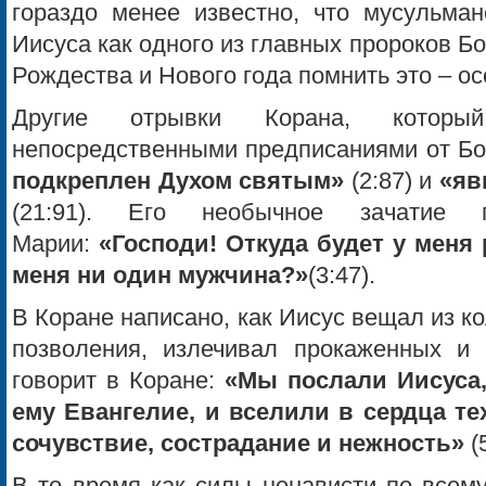
гораздо менее известно, что мусульма
Иисуса как одного из главных пророков Б
Рождества и Нового года помнить это – о
Другие отрывки Корана, которы
непосредственными предписаниями от Бога
подкреплен Духом святым»
(2:87) и
«яв
(21:91). Его необычное зачатие п
Марии:
«Господи! Откуда будет у меня 
меня ни один мужчина?»
(3:47).
В Коране написано, как Иисус вещал из ко
позволения, излечивал прокаженных и с
говорит в Коране:
«Мы послали Иисуса
ему Евангелие, и вселили в сердца тех
сочувствие, сострадание и нежность»
(5