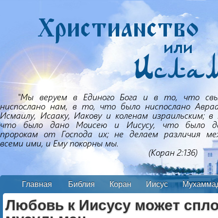
Главная
Библия
Коран
Иисус
Мухамма
Любовь к Иисусу может спло