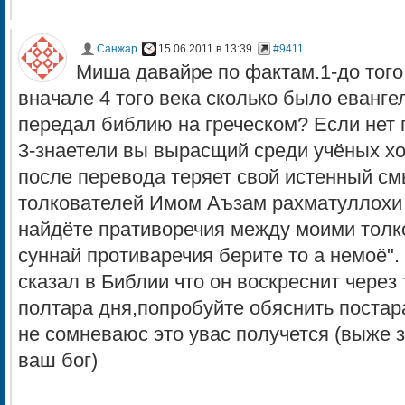
Санжар
15.06.2011 в 13:39
#9411
Миша давайре по фактам.1-до того
вначале 4 того века сколько было еванге
передал библию на греческом? Если нет 
3-знаетели вы вырасщий среди учёных х
после перевода теряет свой истенный см
толкователей Имом Аъзам рахматуллохи 
найдёте пративоречия между моими толк
суннай противаречия берите то а немоё"
сказал в Библии что он воскреснит через 
полтара дня,попробуйте обяснить постар
не сомневаюс это увас получется (выже з
ваш бог)