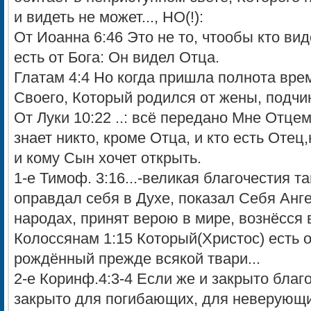
и видеть не может..., НО(!):
От Иоанна 6:46 Это не то, чтообы кто вид
есть от Бога: Он видел Отца.
Глатам 4:4 Но когда пришла полнота вре
Своего, Который родился от жены, подчин
От Луки 10:22 ..: всё передано Мне Отцем
знает никто, кроме Отца, и кто есть Отец
и кому Сын хочет открыть.
1-е Тимоф. 3:16...-великая благочестия та
оправдал себя в Духе, показал Себя Анг
народах, принят верою в мире, вознёсся 
Колоссянам 1:15 Который(Христос) есть 
рождённый прежде всякой твари...
2-е Коринф.4:3-4 Если же и закрыто благ
закрыто для погибающих, для неверующих