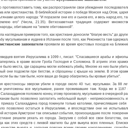
о противопоставить тому, как распространяли свои убеждения последовател
зма или христианства. В библейской истории о победе Моисея над Огом, царе
янами целого народа: "И поразили они его и сынов его, и весь народ его, та
емлею его" (Числа, 21:35). Ветхозаветная традиция содержит множеств
 народы, обитавшие на "земле обетованной".
 наглядным примером того, как христиане доносили "благую весть" до други
бу мусульманам и иудеев в Испании после того, как Реконкиста там одержал
ристианские завоеватели
проявили во время крестовых походов на Ближни
евидцев взятия Иерусалима в 1099 г., писал: "Спасавшиеся арабы и эфиопы
заперлись в храме возле Гроба Господня и Соломона. В атриях этих храмо
е было места, где сарацины могли избежать убийц. Многие из них были убит
ый они подожгли при бегстве, и сброшены с крыши на землю. В этом храм
 если бы вы там были, ноги ваши до бедер обагрились бы кровью убитых".
ня крестоносцы зверски убили в городе около 40 тыс. мусульман. За 88 ле
и уничтожены все мусульмане, ранее проживавшие там. Когда же в 1187 г
м Салахаддином положило конец этому произволу, мусульмане в очередной ра
ианам было позволено заплатить небольшой выкуп - неприкосновенность и
 приказу Салахаддина город покинули только католики, причислявшие себя 
ло позволено остаться в Иерусалиме, и впоследствии они не испытывал
кий историк Армстронг так описывал события, произошедшие после покорени
стиане решили уехать из города. Загрузив с собой все свои богатства, он
да как этих средств с лихвой хватило бы для выкупа всех пленных. Еписко
 качестве выкупа и, загрузив повозки всеми своими накоплениями, спокойн