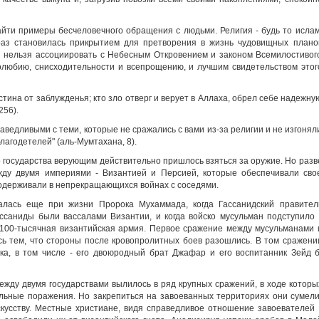
айти примеры бесчеловечного обращения с людьми. Религия - будь то ислам
раз становилась прикрытием для претворения в жизнь чудовищных плано
и нельзя ассоциировать с Небесным Откровением и законом Всемилостивог
колюбию, снисходительности и всепрощению, и лучшим свидетельством этог
стина от заблужденья; кто зло отверг и верует в Аллаха, обрел себе надежну
256).
ведливыми с теми, которые не сражались с вами из-за религии и не изгонял
лагодетелей" (аль-Мумтахана, 8).
 государства верующим действительно пришлось взяться за оружие. Но разв
жду двумя империями - Византией и Персией, которые обеспечивали сво
 одерживали в непрекращающихся войнах с соседями.
лась еще при жизни Пророка Мухаммада, когда Гассанидский правител
ассаниды были вассалами Византии, и когда войско мусульман подступило 
 100-тысячная византийская армия. Первое сражение между мусульманами 
сь тем, что стороны после кровопролитных боев разошлись. В том сражени
ка, в том числе - его двоюродный брат Джафар и его воспитанник Зейд б
жду двумя государствами вылилось в ряд крупных сражений, в ходе которы
льные поражения. Но закрепиться на завоеванных территориях они сумели
скусству. Местные христиане, видя справедливое отношение завоевателей 