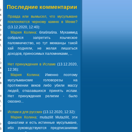
Последние комментарии
е
х
Правда или вымысел, что мусульмане
у
поклоняются черному камню в Мекке?
ь
(13.12.2020, 12:40):
е
Мария Колина
: блаблабла. Мухаммед
е
собрался запретить языческое
х
паломничество, но тут мекканцы такой
,
хай подняли, не желая лишаться
доходов, приносимых паломниками, ...
,
о
Нет принуждения в Исламе
(13.12.2020,
х
12:36):
и
Мария Колина
: Именно поэтому
е
мусульманские головорезы на
в
протяжении веков либо убили массу
людей, отказавшихся принять ислам.
и
Нет принуждения религии - было
,
сказано...
-
и
Ислам и для русских
(13.12.2020, 12:32):
Мария Колина
: mutazilit Mutazilit, эти
фанатики и есть истинные мусульмане,
е
ибо руководствуются предписаниями
й