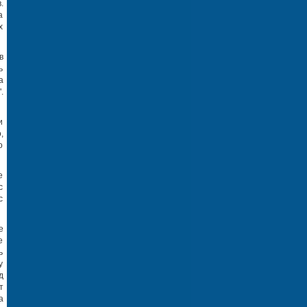
.
а
х
в
ь
а
.
и
,
о
е
с
с
е
е
ь
у
д
т
а