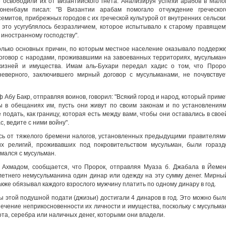
е освободили их от византийского гнета. Анализируя успехи арабов в Мало
юненбаум писал: "В Византии арабам помогало отчуждение греческог
митов, прибрежных городов с их греческой культурой от внутренних сельски
 это усугублялось безразличием, которое испытывало к старому правящем
иностранному господству".
лько основных причин, по которым местное население оказывало поддержк
оговор с народами, проживавшими на завоеванных территориях, мусульман
жизней и имущества. Имам аль-Бухари передал хадис о том, что Проро
неверного, заключившего мирный договор с мусульманами, не почувствуе
 Абу Бакр, отправляя воинов, говорил: "Всякий город и народ, который приме
ны в обещаниях им, пусть они живут по своим законам и по установлениям
подать, как границу, которая есть между вами, чтобы они оставались в свое
с, ведите с ними войну".
сь от тяжелого бремени налогов, установленных предыдущими правителями
их религий, проживавших под покровительством мусульман, были горазд
мался с мусульман.
Ахмадом, сообщается, что Пророк, отправляя Муаза б. Джабала в Йемен
летнего немусульманина один динар или одежду на эту сумму денег. Мирны
кже обязывал каждого взрослого мужчину платить по одному динару в год.
ры этой подушной подати (джизьи) достигали 4 динаров в год. Это можно был
печение неприкосновенности их личности и имущества, поскольку с мусульма
ота, серебра или наличных денег, которыми они владели.