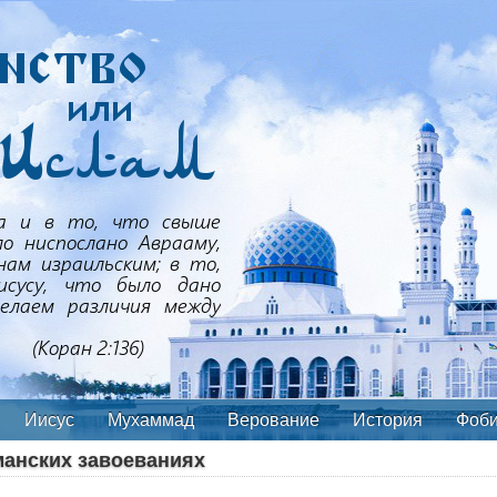
Иисус
Мухаммад
Верование
История
Фоб
анских завоеваниях