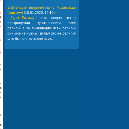
Библейские пророчества о Мухаммаде
,
(мир ему)
(18.01.2020, 19:10):
в
Адам Баламут
: есть пророчество о
о
прекращении деятельности всех
о
религий я за ликвидацию всех религий
они мне не нужны . ислам это не религия
што бы понять нужно изуч...
ю
и
е
е
ь
к
и
и
.
х
,
к