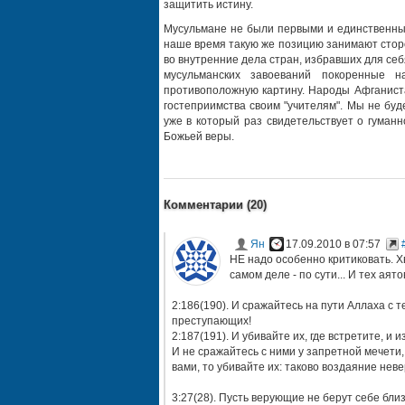
защитить истину.
Мусульмане не были первыми и единственными
наше время такую же позицию занимают стор
во внутренние дела стран, избравших для себя
мусульманских завоеваний покоренные 
противоположную картину. Народы Афганист
гостеприимства своим "учителям". Мы не буд
уже в который раз свидетельствует о гуман
Божьей веры.
Комментарии (
20
)
Ян
17.09.2010 в 07:57
НЕ надо особенно критиковать. Х
самом деле - по сути... И тех аят
2:186(190). И сражайтесь на пути Аллаха c т
преступающих!
2:187(191). И убивайте их, где встретите, и 
И не сражайтесь c ними y запретной мечети, 
вами, то убивайте их: таково воздаяние нев
3:27(28). Пусть верующие не берут себе бли