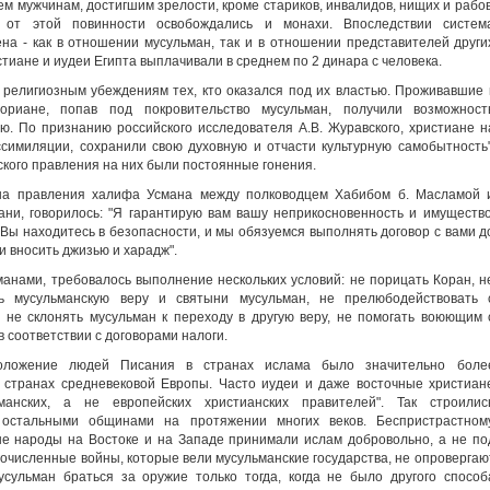
м мужчинам, достигшим зрелости, кроме стариков, инвалидов, нищих и рабов
от этой повинности освобождались и монахи. Впоследствии систем
а - как в отношении мусульман, так и в отношении представителей други
истиане и иудеи Египта выплачивали в среднем по 2 динара с человека.
к религиозным убеждениям тех, кто оказался под их властью. Проживавшие 
иане, попав под покровительство мусульман, получили возможност
ю. По признанию российского исследователя А.В. Журавского, христиане н
симиляции, сохранили свою духовную и отчасти культурную самобытность"
ского правления на них были постоянные гонения.
на правления халифа Усмана между полководцем Хабибом б. Масламой 
ни, говорилось: "Я гарантирую вам вашу неприкосновенность и имущество
 Вы находитесь в безопасности, и мы обязуемся выполнять договор с вами д
 и вносить джизью и харадж".
манами, требовалось выполнение нескольких условий: не порицать Коран, н
ь мусульманскую веру и святыни мусульман, не прелюбодействовать 
, не склонять мусульман к переходу в другую веру, не помогать воюющим 
 соответствии с договорами налоги.
положение людей Писания в странах ислама было значительно боле
 странах средневековой Европы. Часто иудеи и даже восточные христиан
анских, а не европейских христианских правителей". Так строилис
остальными общинами на протяжении многих веков. Беспристрастном
ые народы на Востоке и на Западе принимали ислам добровольно, а не по
гочисленные войны, которые вели мусульманские государства, не опровергаю
усульман браться за оружие только тогда, когда не было другого способ