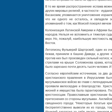
В то же время распространение ислама можн
других мировых религий, в частности - иудаи
Васанским, упоминается уничтожение израильт
что ни одного не осталось, и овладели з
упоминаний о том, как Моисей покорял мечом
Колонизация Латинской Америки и Африки была
народов. Нельзя не вспомнить и тяжелую судь
верх. Но, пожалуй, наибольшую жестокость
х
Восток.
Летописец Фулькерий Шартрский, один из оч
бежав, приникли в башню Давида; а другие 
против них был произведен сильный натиск; н
стрелами на крыше Соломонова храма, котор
было зарезано почти десять тысяч человек. И
Согласно европейским источникам, за два д
христианского правления в Иерусалиме был
мусульманское войско во главе с легендарны
проявили милосердие и благородство. Христ
жизней и имущества была гарантирована. По
крестоносцам. Православным христианам бы
притеснения со стороны мусульман. Английс
священного города: "Некоторые богатые хри
беспрепятственно вывезли их из города, тог
Ираклий заплатил за себя десять динаров в