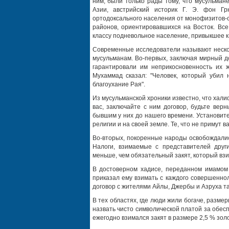
ним, были только рады тому, что мусульман
Азии, австрийский историк Г. Э. фон Гр
ортодоксального населения от монофизитов-се
районов, ориентировавшихся на Восток. Все
классу подневольное население, привыкшее к 
Современные исследователи называют неско
мусульманам. Во-первых, заключая мирный д
гарантировали им неприкосновенность их 
Мухаммад сказал: "Человек, который убил 
благоухание Рая".
Из мусульманской хроники известно, что халиф
вас, заключайте с ним договор, будьте вер
бывшим у них до нашего времени. Установите 
религии и на своей земле. Те, что не примут ва
Во-вторых, покоренные народы освобождали
Налоги, взимаемые с представителей друг
меньше, чем обязательный закят, который взи
В достоверном хадисе, переданном имамом 
приказал ему взимать с каждого совершенно
договор с жителями Айлы, Джербы и Азруха та
В тех областях, где люди жили богаче, разме
назвать чисто символической платой за обес
ежегодно взимался закят в размере 2,5 % зол