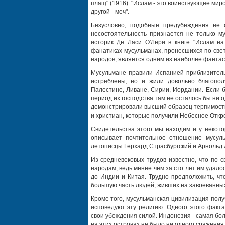
плащ" (1916): "Ислам - это воинствующее миро
другой - меч".
Безусловно, подобные предубеждения не 
несостоятельность признается не только м
историк Де Ласи О'Лери в книге "Ислам на 
фанатиках-мусульманах, пронесшихся по све
народов, является одним из наиболее фантас
Мусульмане правили Испанией приблизитель
истреблены, но и жили довольно благопол
Палестине, Ливане, Сирии, Иордании. Если 
период их господства там не осталось бы ни 
демонстрировали высший образец терпимости 
и христиан, которые получили Небесное Откр
Свидетельства этого мы находим и у некот
описывает почтительное отношение мусуль
летописцы Герхард Страсбургский и Арнольд 
Из средневековых трудов известно, что по 
народам, ведь менее чем за сто лет им удало
до Индии и Китая. Трудно предположить, чт
большую часть людей, живших на завоеванных
Кроме того, мусульманская цивилизация получ
исповедуют эту религию. Одного этого факт
свои убеждения силой. Индонезия - самая бо
на этих островах не было ни одного сражения