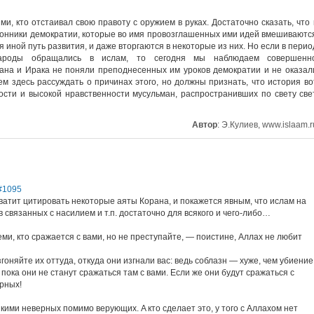
, кто отстаивал свою правоту с оружием в руках. Достаточно сказать, что 
онники демократии, которые во имя провозглашенных ими идей вмешиваютс
 иной путь развития, и даже вторгаются в некоторые из них. Но если в перио
народы обращались в ислам, то сегодня мы наблюдаем совершенн
ана и Ирака не поняли преподнесенных им уроков демократии и не оказал
ем здесь рассуждать о причинах этого, но должны признать, что история во
ности и высокой нравственности мусульман, распространивших по свету све
Автор
:
Э.Кулиев, www.islaam.r
#1095
ватит цитировать некоторые аяты Корана, и покажется явным, что ислам на
ов связанных с насилием и т.п. достаточно для всякого и чего-либо…
еми, кто сражается c вами, но не преступайте, — поистине, Аллах не любит
изгоняйте их оттуда, откуда они изгнали вас: ведь соблазн — хуже, чем убиение
пока они не станут сражаться там c вами. Если же они будут сражаться c
ерных!
зкими неверных помимо верующих. A кто сделает это, y того c Аллахом нет