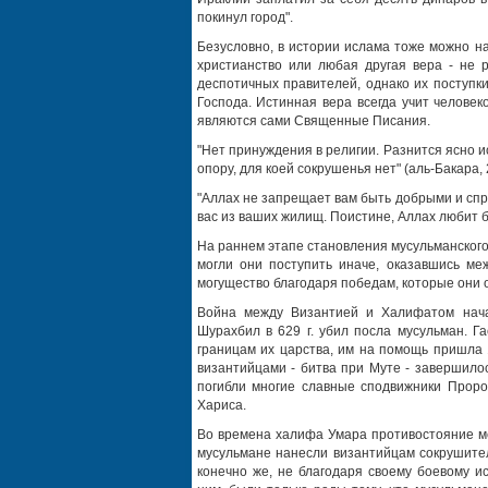
покинул город".
Безусловно, в истории ислама тоже можно н
христианство или любая другая вера - не 
деспотичных правителей, однако их поступк
Господа. Истинная вера всегда учит челове
являются сами Священные Писания.
"Нет принуждения в религии. Разнится ясно и
опору, для коей сокрушенья нет" (аль-Бакара, 
"Аллах не запрещает вам быть добрыми и спра
вас из ваших жилищ. Поистине, Аллах любит б
На раннем этапе становления мусульманского
могли они поступить иначе, оказавшись ме
могущество благодаря победам, которые они
Война между Византией и Халифатом нача
Шурахбил в 629 г. убил посла мусульман. Г
границам их царства, им на помощь пришла
византийцами - битва при Муте - завершило
погибли многие славные сподвижники Проро
Хариса.
Во времена халифа Умара противостояние ме
мусульмане нанесли византийцам сокрушите
конечно же, не благодаря своему боевому и