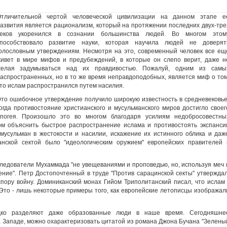
тличительной чертой человеческой цивилизации на данном этапе е
азвития является рационализм, который на протяжении последних двух-тре
еков укоренился в сознании большинства людей. Во многом этом
пособствовало развитие науки, которая научила людей не доверят
олословным утверждениям. Несмотря на это, современный человек все ещ
ивет в мире мифов и предубеждений, в которые он слепо верит, даже н
елая задумываться над их правдивостью. Пожалуй, одним из самы
аспространенных, но в то же время неправдоподобных, является миф о том
то ислам распространился путем насилия.
то ошибочное утверждение получило широкую известность в средневековье
огда противостояние христианского и мусульманского миров достигло своег
погея. Произошло это во многом благодаря усилиям недобросовестны
ом объяснить быстрое распространение ислама и противостоять экспанси
мусульман в жестокости и насилии, искажение их истинного облика и даж
анской сектой было "идеологическим оружием" европейских правителей 
оследователи Мухаммада "не увещеваниями и проповедью, но, используя меч 
ение". Петр Достопочтенный в труде "Против сарацинской секты" утверждал
ору войну. Доминиканский монах Гийом Триполитанский писал, что ислам 
. Это - лишь некоторые примеры того, как европейские летописцы изображал
дко разделяют даже образованные люди в наше время. Сегодняшне
а Западе, можно охарактеризовать цитатой из романа Джона Бучана "Зелены