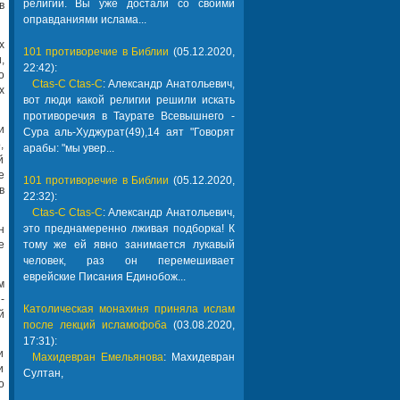
религии. Вы уже достали со своими
в
оправданиями ислама...
х
101 противоречие в Библии
(05.12.2020,
,
22:42):
о
Ctas-C Ctas-C
: Александр Анатольевич,
х
вот люди какой религии решили искать
противоречия в Таурате Всевышнего -
и
Сура аль-Худжурат(49),14 аят "Говорят
,
арабы: "мы увер...
й
е
101 противоречие в Библии
(05.12.2020,
в
22:32):
Ctas-C Ctas-C
: Александр Анатольевич,
это преднамеренно лживая подборка! К
н
е
тому же ей явно занимается лукавый
человек, раз он перемешивает
еврейские Писания Единобож...
м
-
Католическая монахиня приняла ислам
й
после лекций исламофоба
(03.08.2020,
17:31):
и
Махидевран Емельянова
: Махидевран
и
Султан,
о