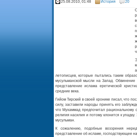
25.08.2010, 01:48
История
20
О
р
в
с
г
ж
ж
р
ч
Э
к
а
летописцев, которые пытались таким образ
мусульманской мысли на Запад. Обвинение 
представление ислама еретической христи
средние века.
Гийом Тирский в своей хронике писал, что п
силу, заставили народы принять его заблужд
что Мухаммад предпочитал рациональному сп
религия насилия и потому клонится к упадку
мусульман.
К сожалению, подобные воззрения нере
представление об исламе, господствующее н