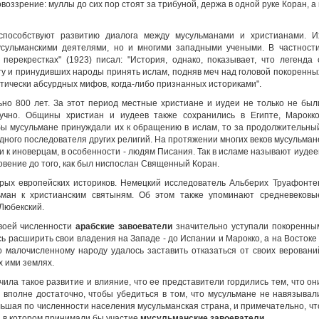
воззрение: муллы до сих пор стоят за трибуной, держа в одной руке Коран, а 
способствуют развитию диалога между мусульманами и христианами. И
усульманскими деятелями, но и многими западными учеными. В частности
перекрестках" (1923) писал: "История, однако, показывает, что легенда 
ту и принудивших народы принять ислам, подняв меч над головой покоренны
тически абсурдных мифов, когда-либо признанных историками".
но 800 лет. За этот период местные христиане и иудеи не только не был
учно. Общины христиан и иудеев также сохранились в Египте, Марокко
бы мусульмане принуждали их к обращению в ислам, то за продолжительны
одного последователя других религий. На протяжении многих веков мусульман
к иноверцам, в особенности - людям Писания. Так в исламе называют иудее
овение до того, как был ниспослан Священный Коран.
орых европейских историков. Немецкий исследователь Альберих Труафонте
ман к христианским святыням. Об этом также упоминают средневековы
Любекский.
своей численности
арабские завоеватели
значительно уступали покоренны
сь расширить свои владения на Западе - до Испании и Марокко, а на Востоке 
о малочисленному народу удалось заставить отказаться от своих веровани
 ими землях.
ила такое развитие и влияние, что ее представители гордились тем, что он
а вполне достаточно, чтобы убедиться в том, что мусульмане не навязывал
льшая по численности населения мусульманская страна, и примечательно, чт
, в котором принимали бы участие
мусульманские завоеватели
.