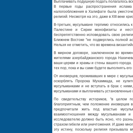
Выплачивать подушную подать полагалось все
В первые годы распространения ислама 
налогообложения в Халифате была ужесточен
религий. Несмотря на это, даже в XIII веке хр
В-третьих, мусульмане терпимо относились 
Палестине и Сирии монофизиты и нестор
беспрепятственно исповедовать свою религи
Ближнем Востоке "не подверглись полной ас
Нельзя не отметить, что во времена византий
В мирном договоре, заключенном во време
жителями азербайджанского города Нахичева
ваши церкви и храмы и стены вашего города.
тех пор, пока и вы сами будете выполнять его
От иноверцев, проживавших в мире с мусуль
оскорблять Пророка Мухаммада, не хулит
мусульманками и не вступать в брак с ними
мусульманами и выплачивать установленные в
По свидетельству историков, "в целом 
благоприятным, чем положение иноверцев в
предпочитали жить под властью мусульм
взаимоотношения между мусульманами и 
исследователю должно быть ясно, что разн
страхом гибели или уничтожения. И даже мно
эту истину, поскольку религия призывала м