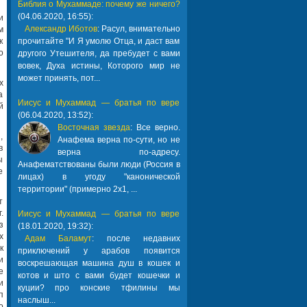
Библия о Мухаммаде: почему же ничего?
(04.06.2020, 16:55):
и
Александр Иботов
: Расул, внимательно
м
к
прочитайте "И Я умолю Отца, и даст вам
о
другого Утешителя, да пребудет с вами
вовек, Духа истины, Которого мир не
может принять, пот...
х
а
Иисус и Мухаммад — братья по вере
й
(06.04.2020, 13:52):
Восточная звезда
: Все верно.
,
Анафема верна по-сути, но не
в
верна по-адресу.
ы
Анафематствованы были люди (Россия в
е
лицах) в угоду "канонической
территории" (примерно 2х1, ...
т
.
Иисус и Мухаммад — братья по вере
з
(18.01.2020, 19:32):
х
Адам Баламут
: после недавних
к
приключений у арабов появится
и
воскрешающая машина душ в кошек и
е
котов и што с вами будет кошечки и
и
куции? про конские тфилины мы
п
наслыш...
о