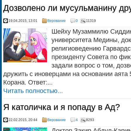
Дозволено ли мусульманину др
19.04.2015, 13:01
Верование
0
11319
Шейху Музаммилю Сиддики
университета Медины, док
религиоведению Гарвардск
президенту Совета по фи
задали вопрос о том, доз
дружить с иноверцами на основании аята 
Корана. Ответ:...
Читать полностью...
Я католичка и я попаду в Ад?
22.02.2015, 20:44
Верование
4
8293
Доктор Закир Абдул-Карим