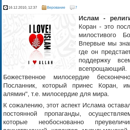
16.12.2010, 12:37
Верование
7
Ислам - рели
Коран - это пос
милостивого Б
Впервые мы знак
где он предстае
поддержку все
всепрощающий. 
Божественное милосердие бесконечн
Посланник, который принес Коран, им
алямин", т.е. милосердие для мира.
К сожалению, этот аспект Ислама оставалс
постоянной пропаганды, осуществля
которые необоснованно преувели