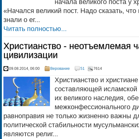
начала великого поста у х
«Начался великий пост. Надо сказать, что
знали о ег...
Читать полностью...
Христианство - неотъемлемая ч
цивилизации
09.08.2014, 06:00
Верование
51
7614
Христианство и христиан
составляющей исламской 
их великого наследия, об
межконфессионального ди
равноправия не только жизненно важны д
политической стабильности мусульманских
являются религ...