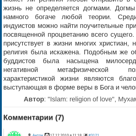
жизнь не определяется догмами. Догмы 
намного богаче любой теории. Сред
индуистов можно найти поучительные пр
посвященной процветанию всего сущего.
присутствует в жизни многих христиан, н
религия была искажена. Подобным же о
буддистов была насыщена милосерд
негативной метафизической поз
характеристикой жизни являются благ
выступающая в форме веры в Бога и чело
Автор
:
"Islam: religion of love", 
Комментарии (
7
)
Антон
17.12.2010 в 11:18
#3121