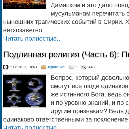
Дамаском и это дало пово
мусульманам перечитать с
нынешних трагических событий в Сирии. 
ветхозаветно...
Читать полностью...
Подлинная религия (Часть 6): П
05.08.2013, 18:43
Верование
50
6443
Вопрос, который довольно
смогут все люди одинаково
же истинного Бога, ведь о
и по уровню знаний, и по 
другим признакам? Ведь д
одинаково ответственными за поклонение Б
Читать полностью...