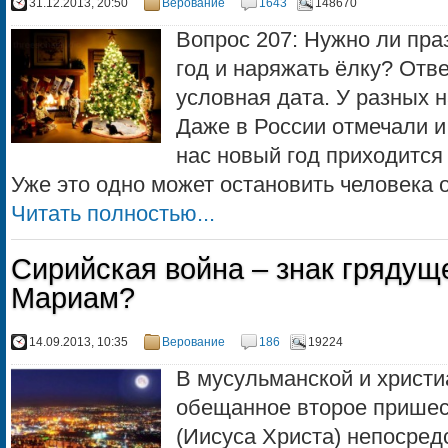
31.12.2013, 20:50
Верование
1643
148670
Вопрос 207: Нужно ли пра
год и наряжать ёлку? Отве
условная дата. У разных 
Даже в России отмечали и 
нас новый год приходится
Уже это одно может остановить человека от
Читать полностью...
Сирийская война – знак грядущ
Мариам?
14.09.2013, 10:35
Верование
186
19224
В мусульманской и христи
обещанное второе прише
(Иисуса Христа) непосред