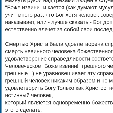
махнуть рукой над грехами людей в случа
"Боже извини" и кается (как думают мусул
учит много раз, что Бог хотя человек сов
наказывает, или - лучше сказать - Бог доп
естественно влечет за собой свои последс
Смертью Христа была удовлетворена спра
смерть невинного человека божественног
удовлетворение справедливости соответ
Человеческое "Боже извини!" грешного чел
грешные...) не уравновешивает эту справ
грешный человек никаким образом и не 
удовлетворить Богу.Только как Христос, 
истинный человек,
который является одновременно божеств
этого сделать.