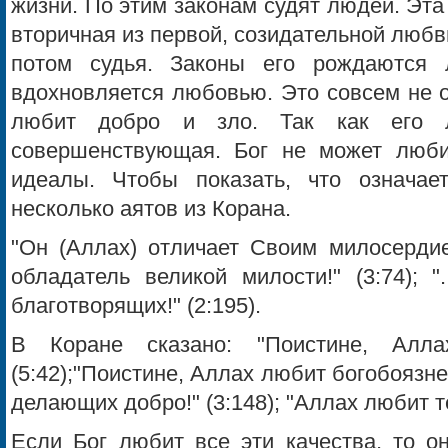
жизни. По этим законам судят людей. Эта
вторичная из первой, созидательной любви
потом судья. Законы его рождаются 
вдохновляется любовью. Это совсем не о
любит добро и зло. Так как его л
совершенствующая. Бог не может любит
идеалы. Чтобы показать, что означае
несколько аятов из Корана.
"Он (Аллах) отличает Своим милосердие
обладатель великой милости!" (3:74); "
благотворящих!" (2:195).
В Коране сказано: "Поистине, Алла
(5:42);"Поистине, Аллах любит богобоязне
делающих добро!" (3:148); "Аллах любит те
Если Бог любит все эти качества, то о