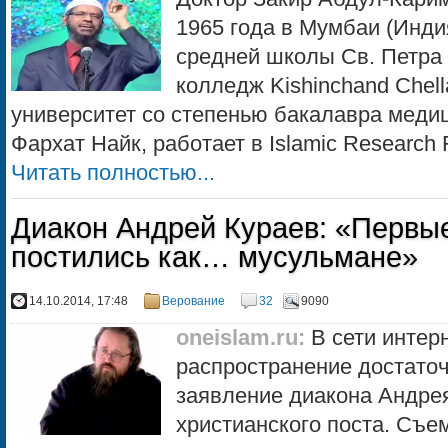
1965 года в Мумбаи (Инди
средней школы Св. Петра
колледж Kishinchand Chel
университет со степенью бакалавра медиц
Фархат Найк, работает в Islamic Research 
Читать полностью...
Диакон Андрей Кураев: «Первы
постились как… мусульмане»
14.10.2014, 17:48
Верование
32
9090
oneislam.ru
:
В сети интер
распространение достато
заявление диакона Андрея
христианского поста. Съе