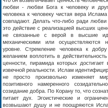
что он возвеличивает ценность человеческ
любви - любви Бога к человеку и дру
человека к человеку чистая вера Ислама
совпадают. Делать что-либо ради любви 
это действие с реализацией высших ценн
не связанные с верой в высшие иде
механическими или осуществляются 
уровне. Стремление человека к добр
желанием воплотить в действительность
ценности, пирамида которых достигает
извечной реальности. Ислам идентифицир
не просто произвольно изменяет м
позитивного намеренного созидательн
созидание добра. По Корану то, что созна
питает дух. Эгоистические и огранич
возвышают душу и не поощряются Исла