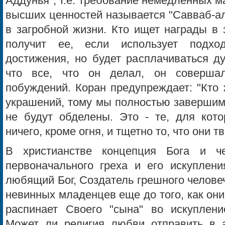
Аддунья", т.е. требование немедленных м
высших ценностей называется "Савваб-аль-
в загробной жизни. Кто ищет награды в 
получит ее, если использует подх
достижения, но будет расплачиваться д
что все, что он делал, он совершал
побуждений. Коран предупреждает: "Кто 
украшений, тому мы полностью завершим 
не будут обделены. Это - те, для кот
ничего, кроме огня, и тщетно то, что они тв
В христианстве концепция Бога и ч
первоначального греха и его искуплен
любящий Бог, Создатель грешного челове
невинных младенцев еще до того, как они 
распинает Своего "сына" во искуплен
Может ли религия любви отправить в 