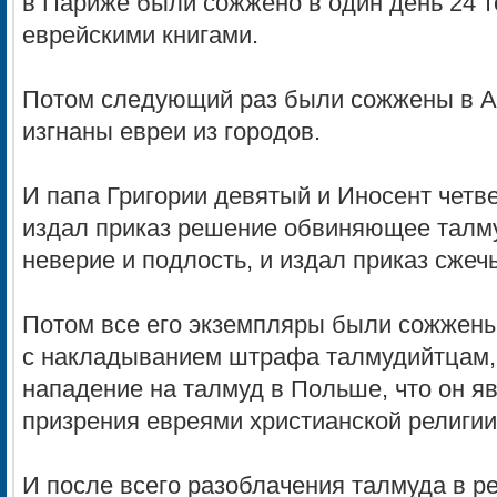
в Париже были сожжено в один день 24 
еврейскими книгами.
Потом следующий раз были сожжены в Анг
изгнаны евреи из городов.
И папа Григории девятый и Иносент четв
издал приказ решение обвиняющее талму
неверие и подлость, и издал приказ сжеч
Потом все его экземпляры были сожжены 
с накладыванием штрафа талмудийтцам, 
нападение на талмуд в Польше, что он я
призрения евреями христианской религии
И после всего разоблачения талмуда в ре