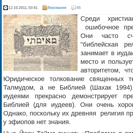
12.10.2011, 03:41
Верование
45
Среди христи
ошибочное пре
Они часто сч
"библейская р
занимает в иуда
место и пользуе
авторитетом, чт
Юридическое толкование священных те
Талмудом, а не Библией (Шахак 1994)
иудеями прекрасно демонстрирует пр
Библией (для иудеев). Они очень хоро
Однако, поскольку их древняя религия п
у эфиопов нет знания.