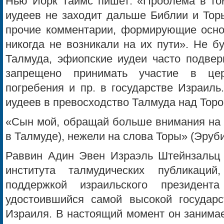
Нью Йорк Таймс пишет: «Проблема в том
иудеев не заходит дальше Библии и Тор
прочие комментарии, формирующие осно
никогда не возникали на их пути». Не б
Талмуда, эфиопские иудеи часто подвер
запрещено принимать участие в цер
погребения и пр. в государстве Израиль
иудеев в превосходство Талмуда над Торо
«Сын мой, обращай больше внимания на 
в Талмуде), нежели на слова Торы» (Эруби
Раввин Адин Эвен Израэль Штейнзальц -
института талмудических публикаций
поддержкой израильского президент
удостоившийся самой высокой государ
Израиля. В настоящий момент он занима