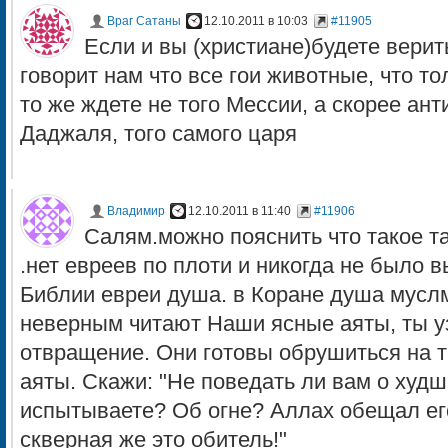
Враг Сатаны
12.10.2011 в 10:03
#11905
Если и вы (христиане)будете верит
говорит нам что все гои животные, что то
то же ждете не того Мессии, а скорее ан
Даджаля, того самого царя
Владимир
12.10.2011 в 11:40
#11906
Cалям.можно пояснить что такое т
.нет евреев по плоти и никогда не было 
Библии евреи душа. в Коране душа муслмы
неверным читают Наши ясные аяты, ты у
отвращение. Они готовы обрушиться на т
аяты. Скажи: "Не поведать ли вам о худш
испытываете? Об огне? Аллах обещал его
скверная же это обитель!"