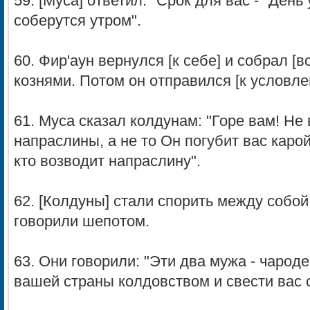
59. [Муса] ответил: "Срок для вас - "Ден
соберутся утром".
60. Фир'аун вернулся [к себе] и собрал [в
кознями. Потом он отправился [к условле
61. Муса сказал колдунам: "Горе вам! Не
напраслины, а не то Он погубит вас карой
кто возводит напраслину".
62. [Колдуны] стали спорить между собой 
говорили шепотом.
63. Они говорили: "Эти два мужа - чароде
вашей страны колдовством и свести вас с