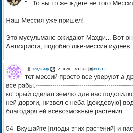
"...То вы то же ждете не того Мессии
Наш Мессия уже пришел!
Это мусульмане ожидают Махди... Вот он 
Антихриста, подобно лже-мессии иудеев..
Владимир
12.10.2011 в 16:45
#11913
тет мессий просто все уверуют а д
все рабы.---------------------------------------------
который сделал землю для вас подстилко
ней дороги, низвел с неба [дождевую] во
благодаря ей всевозможные растения.
54. Вкушайте [плоды этих растений] и пас