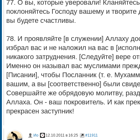
77. О вы, которые уверовали! Кланяйтесь
поклоняйтесь Господу вашему и творите д
вы будете счастливы.
78. И проявляйте [в служении] Аллаху до
избрал вас и не наложил на вас в [испол
никакого затруднения. [Следуйте] вере о
Именно он называл вас муслимами прежде
[Писании], чтобы Посланник (т. е. Мухам
вашим, а вы [соответственно] были свид
Совершайте же обрядовую молитву, разд
Аллаха. Он - ваш покровитель. И как прек
прекрасен заступник!
Ио
12.10.2011 в 16:25
#11911