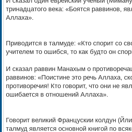
И сказал один еврейский ученый (Миману
тринадцатого века: «Боятся раввинов, яв
Аллаха».
Приводится в талмуде: «Кто спорит со с
учителем то ошибся, то как будто он спо
И сказал раввин Манахым о противоречащ
раввинов: «Поистине это речь Аллаха, ск
противоречия! Кто говорит, что они не я
ошибается в отношений Аллаха».
Говорит великий Францускии колдун (Йл
талмуд является основной книгой по вся