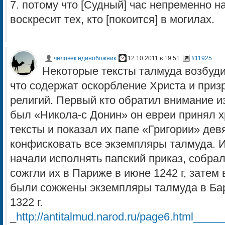
7. потому что [Судный] час непременно н
воскресит тех, кто [покоится] в могилах.
человек единобожник
12.10.2011 в 19:51
#11925
Некоторые тексты талмуда возбудил
что содержат оскорбление Христа и призр
религий. Первый кто обратил внимание из
был «Никола-с Донин» он евреи принял х
тексты и показал их папе «Григории» дев
конфисковать все экземпляры талмуда. 
начали исполнять папский приказ, собра
сожгли их в Париже в июне 1242 г, затем в
были сожжены экземпляры талмуда в Барс
1322 г.
_
http://antitalmud.narod.ru/page6.html__