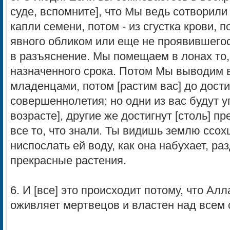
суде, вспомните], что Мы ведь сотворили 
капли семени, потом - из сгустка крови, по
явного обликом или еще не проявившегося
в разъяснение. Мы помещаем в лонах то,
назначенного срока. Потом Мы выводим в
младенцами, потом [растим вас] до дост
совершеннолетия; но одни из вас будут у
возрасте], другие же достигнут [столь] п
все то, что знали. Ты видишь землю ссох
ниспослать ей воду, как она набухает, ра
прекрасные растения.
6. И [все] это происходит потому, что Алл
оживляет мертвецов и властен над всем