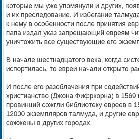
которые мы уже упомянули и других, поя
и их преследование. И избегание талмуд
к нему в особенности после принятия евр
папа издал указ запрещающий евреям чи
уничтожить все существующие его экзем
В начале шестнадцатого века, когда сис
испортилась, то евреи начали открыто ра
И после его разоблачения при содействи
христианство (Джона Фифркорна) в 1569 г
провинций сожгли библиотеку евреев в 15
12000 экземпляров талмуда, и другие евр
сожжены в других городах.