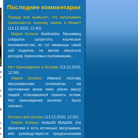
Последние комментарии
Правда или вымысел, что мусульмане
поклоняются черному камню в Мекке?
(13.12.2020, 12:40):
Мария Колина
: блаблабла. Мухаммед
собрался запретить языческое
паломничество, но тут мекканцы такой
хай подняли, не желая лишаться
доходов, приносимых паломниками, ...
Нет принуждения в Исламе
(13.12.2020,
ю
12:36):
»
Мария Колина
: Именно поэтому
мусульманские головорезы на
протяжении веков либо убили массу
е
людей, отказавшихся принять ислам.
х
Нет принуждения религии - было
сказано...
я
Ислам и для русских
(13.12.2020, 12:32):
Мария Колина
: mutazilit Mutazilit, эти
о
м
фанатики и есть истинные мусульмане,
ь
ибо руководствуются предписаниями