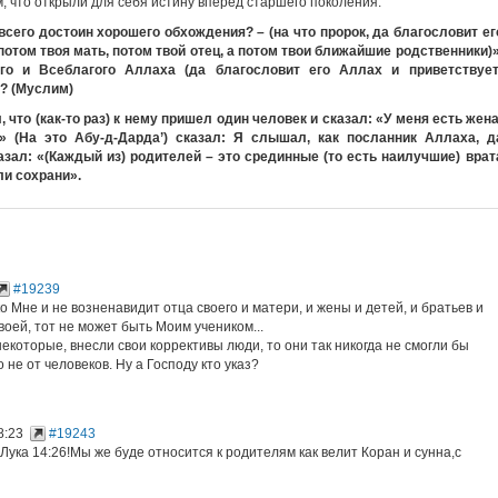
, что открыли для себя истину вперед старшего поколения.
сего достоин хорошего обхождения? – (на что пророк, да благословит ег
 потом твоя мать, потом твой отец, а потом твои ближайшие родственники)»
о и Всеблагого Аллаха (да благословит его Аллах и приветствует
? (Муслим)
 что (как-то раз) к нему пришел один человек и сказал: «У меня есть жена
» (На это Абу-д-Дарда’) сказал: Я слышал, как посланник Аллаха, д
азал: «(Каждый из) родителей – это срединные (то есть наилучшие) врат
ли сохрани».
#19239
ко Мне и не возненавидит отца своего и матери, и жены и детей, и братьев и
воей, тот не может быть Моим учеником...
некоторые, внесли свои коррективы люди, то они так никогда не смогли бы
о не от человеков. Ну а Господу кто указ?
8:23
#19243
Лука 14:26!Мы же буде относится к родителям как велит Коран и сунна,с