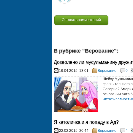
Оставить комментарий
В рубрике "Верование":
Дозволено ли мусульманину дружи
19.04.2015, 13:01
Верование
0
Шейху Музаммилю
сравнительного р
Северной Америки
основании аята 51
Читать полностью.
Я католичка и я попаду в Ад?
22.02.2015, 20:44
Верование
4