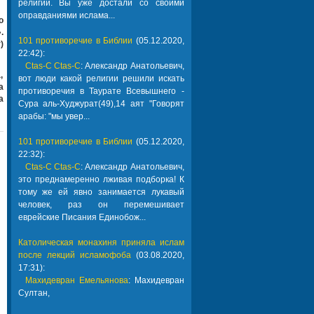
религии. Вы уже достали со своими
оправданиями ислама...
о
.
101 противоречие в Библии
(05.12.2020,
)
22:42):
Ctas-C Ctas-C
: Александр Анатольевич,
,
вот люди какой религии решили искать
а
противоречия в Таурате Всевышнего -
а
Сура аль-Худжурат(49),14 аят "Говорят
арабы: "мы увер...
101 противоречие в Библии
(05.12.2020,
22:32):
Ctas-C Ctas-C
: Александр Анатольевич,
это преднамеренно лживая подборка! К
тому же ей явно занимается лукавый
человек, раз он перемешивает
еврейские Писания Единобож...
Католическая монахиня приняла ислам
после лекций исламофоба
(03.08.2020,
17:31):
Махидевран Емельянова
: Махидевран
Султан,