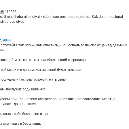
#19365
 ili mat ili oba ni smotyat k rebenkam posle eqo rojdenie . Kak doljen postupat
sli polucu otvet
#19844
поступайте так, чтобы вам спастись, ибо Господь возвысил отца над детьми и
ми.
ажающий мать свою - как приобретающий сокровища.
тей своих и в день молитвы своей будет услышан.
послушный Господу успокоит мать свою.
кам, послужит родившим его.
 чтобы пришло на тебя благословение от них, ибо благословение отца
зрушает до основания.
не слава тебе бесчестие отца.
детям - мать в бесславии.