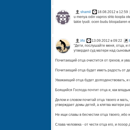
shamil
18.08.2012 в 12:59
u menya odin vapros shto koqda otec
takie lyudi. ocen budu bloqadaren e
Ио
13.09.2012 в 09:22
"Дети, послушайте меня, отца, и 
утвердил суд матери над сыновья
Почитающий отца очистится от грехов, и ув
Почитающий отца будет иметь радость от де
Уважающий отца будет долгоденствовать, и 
Боящийся Господа почтит отца и, как влады
Делом и словом почитай отца твоего и мать,
утверждает домы детей, а клятва матери ра
Не ищи славы в бесчестии отца твоего, ибо 
Слава человека - от чести отца его, и позор 