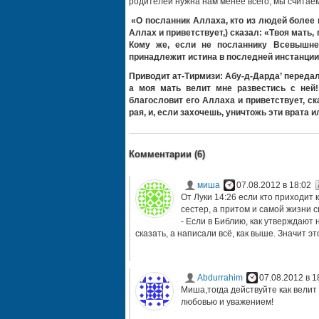
родителей нужна нам менее всего, мы считаем
«О посланник Аллаха, кто из людей более в
Аллах и приветствует,) сказал: «Твоя мать,
Кому же, если не посланнику Всевышнег
принадлежит истина в последней инстанции
Приводит ат-Тирмизи: Абу-д-Дарда’ передал,
а моя мать велит мне развестись с ней!
благословит его Аллаха и приветствует, ск
рая, и, если захочешь, уничтожь эти врата и
Комментарии (
6
)
миша
07.08.2012 в 18:02
От Луки 14:26 если кто приходит 
сестер, а притом и самой жизни с
- Если в Библию, как утверждают 
сказать, а написали всё, как выше. Значит эт
Abdurrahim
07.08.2012 в 1
Миша,тогда действуйте как велит 
любовью и уважением!