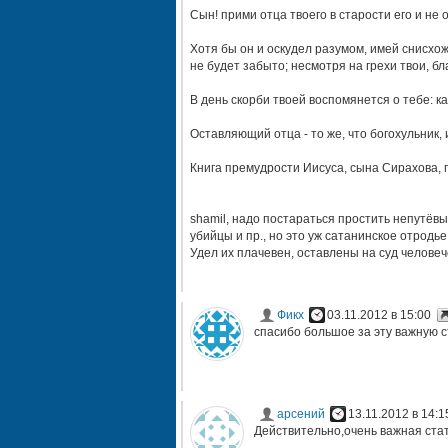
Сын! прими отца твоего в старости его и не о
Хотя бы он и оскудел разумом, имей снисхо
не будет забыто; несмотря на грехи твои, б
В день скорби твоей воспомянется о тебе: ка
Оставляющий отца - то же, что богохульник,
Книга премудрости Иисуса, сына Сирахова, г
shamil, надо постараться простить непутёвы
убийцы и пр., но это уж сатанинское отродье
Удел их плачевен, оставлены на суд человеч
Фикх
03.11.2012 в 15:00
спасибо большое за эту важную 
арсений
13.11.2012 в 14:1
Действительно,очень важная ста