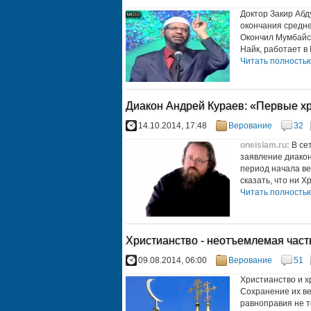
Доктор Закир Абд
окончания средне
Окончил Мумбайск
Найк, работает в 
Читать полностью.
Диакон Андрей Кураев: «Первые х
14.10.2014, 17:48
Верование
32
oneislam.ru
:
В се
заявление диакон
период начала ве
сказать, что ни Хр
Читать полностью.
Христианство - неотъемлемая част
09.08.2014, 06:00
Верование
51
Христианство и 
Сохранение их ве
равноправия не т