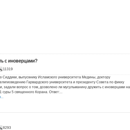
ть с иноверцами?
11319
 Сиддики, выпускнику Исламского университета Медины, доктору
елигиоведению Гарвардского университета и президенту Совета по фикху
, задали вопрос о том, дозволено ли мусульманину дружить с иноверцами на
 суры 5 священного Корана. Ответ:...
..
8293