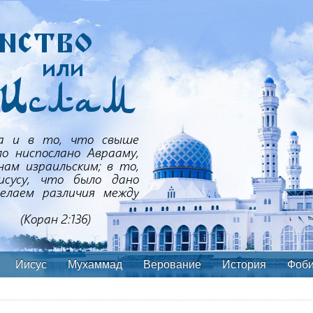
Иисус
Мухаммад
Верование
История
Фоб