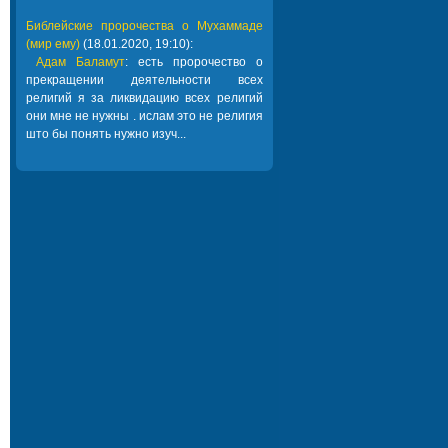
Библейские пророчества о Мухаммаде
(мир ему)
(18.01.2020, 19:10):
Адам Баламут
: есть пророчество о
прекращении деятельности всех
религий я за ликвидацию всех религий
они мне не нужны . ислам это не религия
што бы понять нужно изуч...