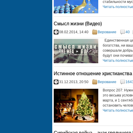
стабильности мусу
Читать полностью.
Смысл жизни (Видео)
08.02.2014, 14:40
Верование
40
Единственная цел
богатства, ни ваш
совершали добрые
будут они почиват
Читать полностью.
Истинное отношение христианства 
31.12.2013, 20:50
Верование
164
Вопрос 207: Нужн
это весьма услов
марта, и 1 сентяб
остановить челове
Читать полностью.
Сирийская война – знак грядущего