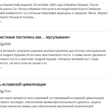
ул-Карим Найк родился 18 октября 1965 года в Мумбаи (Индия). После
й школы Св. Петра в Мумбаи поступил в колледж Kishinchand Chellaram.
ий университет со степенью бакалавра медицины и хирургии. Жена, Фархат
Islamic Research Founda...
..
ристиане постились как… мусульмане»
9089
ти интернет получило широкое распространение достаточно сенсационное
а Андрея Кураева об истоках христианского поста. Съемки были сделаны в
ликого поста у христиан. Андрей Кураев: «Начался великий пост. Надо
истос, ни Апостолы не знали о ег...
..
ь исламской цивилизации
7614
христиане являются неотъемлемой составляющей исламской цивилизации.
ликого наследия, обеспечение межконфессионального диалога, защита
олько жизненно важны для обеспечения внутренней политической