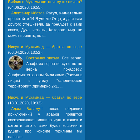
Библия о Мухаммаде: почему же ничего?
(04.06.2020, 16:55):
Александр Иботов
: Расул, внимательно
прочитайте "И Я умолю Отца, и даст вам
другого Утешителя, да пребудет с вами
вовек, Духа истины, Которого мир не
может принять, пот...
Иисус и Мухаммад — братья по вере
(06.04.2020, 13:52):
Восточная звезда
: Все верно.
Анафема верна по-сути, но не
верна по-адресу.
Анафематствованы были люди (Россия в
лицах) в угоду "канонической
территории" (примерно 2х1, ...
Иисус и Мухаммад — братья по вере
(18.01.2020, 19:32):
Адам Баламут
: после недавних
приключений у арабов появится
воскрешающая машина душ в кошек и
котов и што с вами будет кошечки и
куции? про конские тфилины мы
наслыш...