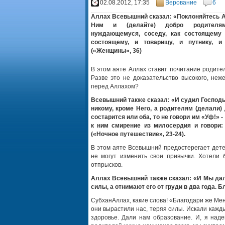
02.08.2012, 17:35
Верование
6
Аллах Всевышний сказал: «Поклоняйтесь А
Ним и (делайте) добро родителям,
нуждающемуся, соседу, как состоящему 
состоящему, и товарищу, и путнику, и
(«Женщины», 36)
В этом аяте Аллах ставит почитание родите
Разве это не доказательство высокого, не
перед Аллахом?
Всевышний также сказал: «И судил Господь
никому, кроме Него, а родителям (делали) 
состарится или оба, то не говори им «Уф!» 
к ним смирение из милосердия и говори:
(«Ночное путешествие», 23-24).
В этом аяте Всевышний предостерегает дете
не могут изменить свои привычки. Хотели 
отпрысков.
Аллах Всевышний также сказал: «И Мы дали
силы, а отнимают его от груди в два года. 
СубханАллах, какие слова! «Благодари же Ме
они вырастили нас, теряя силы. Искали кажд
здоровье. Дали нам образование. И, я над