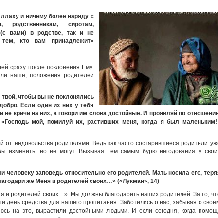
ллаху и ничему более наряду с
 родственникам, сиротам,
(с вами) в родстве, так и не
 тем, кто вам принадлежит»
лей сразу после поклонения Ему.
жели наше, положения родителей
 твой, чтобы вы не поклонялись
добро. Если один из них у тебя
- и не кричи на них, а говори им слова достойные. И проявляй по отношени
 «Господь мой, помилуй их, растивших меня, когда я был маленьким!
й от недовольства родителями. Ведь как часто состарившиеся родители уж
бы изменить, но не могут. Вызывая тем самым бурю негодования у свои
 человеку заповедь относительно его родителей. Мать носила его, теря
Благодари же Меня и родителей своих…» («Лукман», 14)
ня и родителей своих…». Мы должны благодарить наших родителей. За то, чт
ый день средства для нашего пропитания. Заботились о нас, забывая о свое
еюсь на это, вырастили достойными людьми. И если сегодня, когда помощ