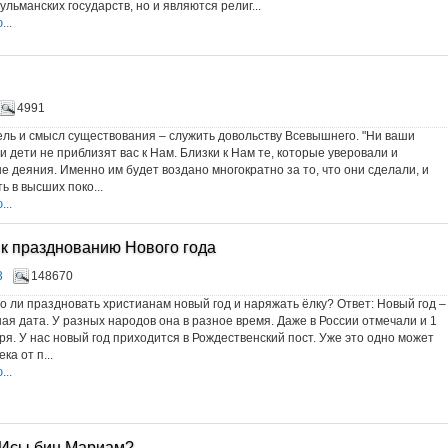
льманских государств, но и являются религ...
..
4991
ь и смысл существования – служить довольству Всевышнего. "Ни ваши
и дети не приблизят вас к Нам. Близки к Нам те, которые уверовали и
 деяния. Именно им будет воздано многократно за то, что они сделали, и
ь в высших поко...
..
к празднованию Нового года
3
148670
о ли праздновать христианам новый год и наряжать ёлку? Ответ: Новый год –
ная дата. У разных народов она в разное время. Даже в России отмечали и 1
ря. У нас новый год приходится в Рождественский пост. Уже это одно может
ка от п...
..
 Исы бин Мариам?