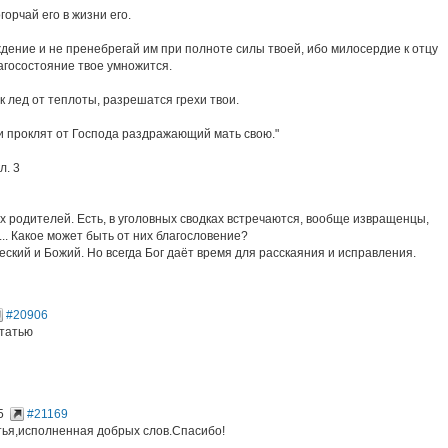
горчай его в жизни его.
ждение и не пренебрегай им при полноте силы твоей, ибо милосердие к отцу
лагосостояние твое умножится.
к лед от теплоты, разрешатся грехи твои.
 и проклят от Господа раздражающий мать свою."
л. 3
х родителей. Есть, в уголовных сводках встречаются, вообще извращенцы,
... Какое может быть от них благословение?
еский и Божий. Но всегда Бог даёт время для расскаяния и исправления.
#20906
статью
5
#21169
тья,исполненная добрых слов.Спасибо!