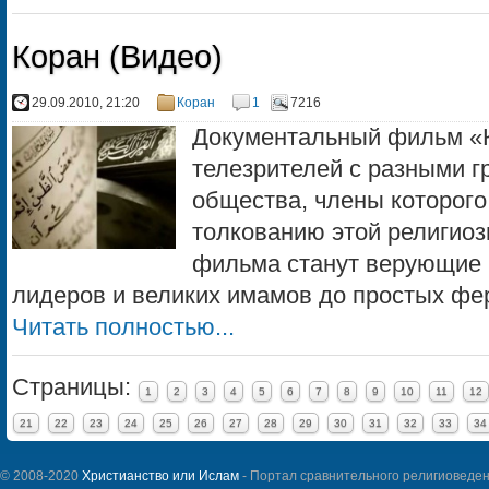
Коран (Видео)
29.09.2010, 21:20
Коран
1
7216
Документальный фильм «
телезрителей с разными г
общества, члены которого
толкованию этой религиоз
фильма станут верующие в
лидеров и великих имамов до простых ферм
Читать полностью...
Страницы:
1
2
3
4
5
6
7
8
9
10
11
12
21
22
23
24
25
26
27
28
29
30
31
32
33
34
© 2008-2020
Христианство или Ислам
- Портал сравнительного религиоведен