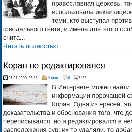
православная церковь, так
использовала инквизицио
теми, кто выступал проти
феодального гнета, и имела для этого осо
счита...
Читать полностью...
Коран не редактировался
01.01.2009, 08:36
Коран
8
7458
В Интернете можно найти 
информации порочащей с
Коран. Одна из ересей, э
доказательства и обоснования того, что д
переписывался, но и редактировался в не
расположения сур: их то удаляли, то добав