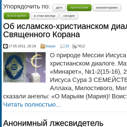
Упорядочить по:
дате
просмотрам
комментариям
за все время
в этом месяце
сегодня
Об исламско-христианском диал
Священного Корана
17.05.2011, 18:19
Коран
29
7612
О природе Мессии Иисуса 
христианском диалоге. Ма
«Минарет», №1-2(15-16), 
Иисуса Сура 3 СЕМЕЙСТ
Аллаха, Милостивого, Мил
сказали ангелы: «О Марьям (Мария)! Воисти
Читать полностью...
Анонимный лжесвидетель