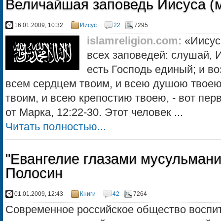
Величайшая заповедь Иисуса (
16.01.2009, 10:32
Иисус
22
7295
islamreligion.com
:
«Иисус
всех заповедей: слушай, 
есть Господь единый; и в
всем сердцем твоим, и всею душою твоею
твоим, и всею крепостию твоею, - вот пер
от Марка, 12:22-30. Этот человек ...
Читать полностью...
"Евангелие глазами мусульмани
Полосин
01.01.2009, 12:43
Книги
42
7264
Современное российское общество воспит