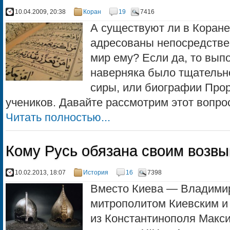
10.04.2009, 20:38
Коран
19
7416
А существуют ли в Коране
адресованы непосредстве
мир ему? Если да, то вып
наверняка было тщательн
сиры, или биографии Прор
учеников. Давайте рассмотрим этот вопрос
Читать полностью...
Кому Русь обязана своим возв
10.02.2013, 18:07
История
16
7398
Вместо Киева — Владимир
митрополитом Киевским и
из Константинополя Макси