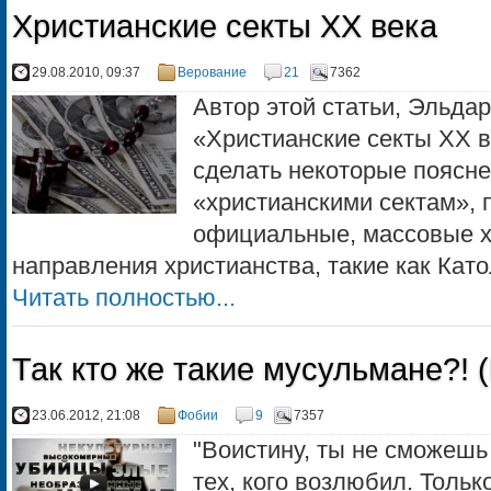
Христианские секты XX века
29.08.2010, 09:37
Верование
21
7362
Автор этой статьи, Эльда
«Христианские секты XX в
сделать некоторые пояснен
«христианскими сектам», 
официальные, массовые х
направления христианства, такие как Като
Читать полностью...
Так кто же такие мусульмане?! 
23.06.2012, 21:08
Фобии
9
7357
"Воистину, ты не сможешь
тех, кого возлюбил. Тольк