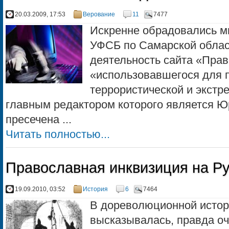
20.03.2009, 17:53
Верование
11
7477
Искренне обрадовались мн
УФСБ по Самарской облас
деятельность сайта «Прав
«использовавшегося для 
террористической и экстр
главным редактором которого является 
пресечена ...
Читать полностью...
Православная инквизиция на Р
19.09.2010, 03:52
История
6
7464
В дореволюционной истор
высказывалась, правда оч