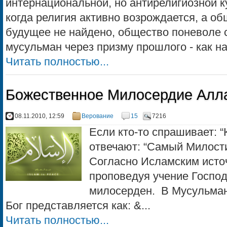
интернациональной, но антирелигиозной к
когда религия активно возрождается, а о
будущее не найдено, общество поневоле 
мусульман через при­зму прошлого - как на
Читать полностью...
Божественное Милосердие Алл
08.11.2010, 12:59
Верование
15
7216
Если кто-то спрашивает: 
отвечают: “Самый Милос
Согласно Исламским источ
проповедуя учение Господа
милосерден. В Мусульма
Бог представляется как: &...
Читать полностью...