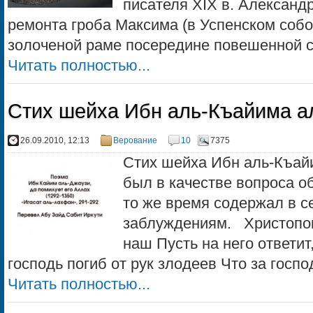
писателя XIX в. Александ
ремонта гроба Максима (в Успенском собор
золоченой раме посередине повешенной се
Читать полностью...
Стих шейха Ибн аль-Къайима а
26.09.2010, 12:13
Верование
10
7375
Стих шейха Ибн аль-Къай
был в качестве вопроса о
то же время содержал в с
заблуждениям. Христопок
наш Пусть на него ответит
господь погиб от рук злодеев Что за господ
Читать полностью...