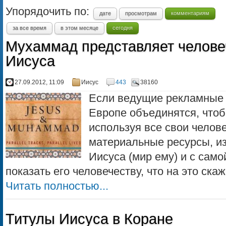
Упорядочить по:
дате
просмотрам
комментариям
за все время
в этом месяце
сегодня
Мухаммад представляет человеч
Иисуса
27.09.2012, 11:09
Иисус
443
38160
Если ведущие рекламные 
Европе объединятся, чтоб
используя все свои челове
материальные ресурсы, из
Иисуса (мир ему) и с сам
показать его человечеству, что на это ска
Читать полностью...
Титулы Иисуса в Коране