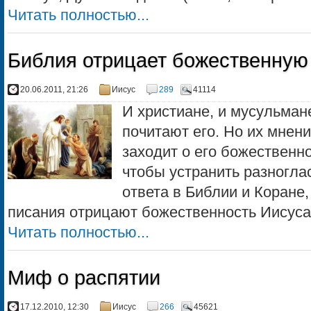
Читать полностью...
Библия отрицает божественную
20.06.2011, 21:26
Иисус
289
41114
И христиане, и мусульман
почитают его. Но их мнени
заходит о его божественно
чтобы устранить разногла
ответа в Библии и Коране
писания отрицают божественность Иисуса.
Читать полностью...
Миф о распятии
17.12.2010, 12:30
Иисус
266
45621