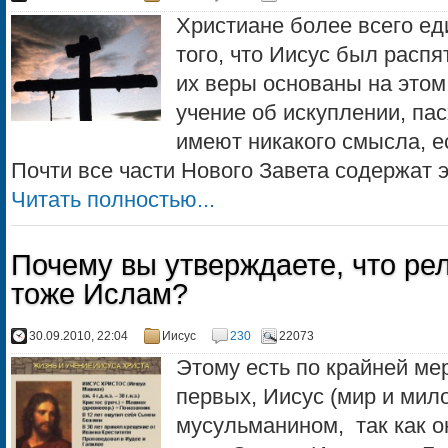
Христиане более всего е
того, что Иисус был распя
их веры основаны на этом
учение об искуплении, пасх
имеют никакого смысла, е
Почти все части Нового Завета содержат эт
Читать полностью...
Почему вы утверждаете, что рел
тоже Ислам?
30.09.2010, 22:04
Иисус
230
22073
Этому есть по крайней мер
первых, Иисус (мир и мило
мусульманином, так как 