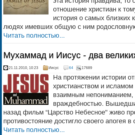
эта история правдива, то
отношение христиан к тому
история о самых близких к
людях имевших общую с ним родословную.
Читать полностью...
Мухаммад и Иисус - два велики
21.11.2010, 10:23
Иисус
64
17689
Hа протяжении истории о
христианством и исламом
взаимным непониманием, 
враждебностью. Вышедший
назад фильм “Царство Небесное" живо пр
противостояние достигло своего апогея в 
Читать полностью...