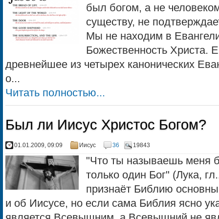
был богом, а не человеком,
существу, не подтвержда
Мы не находим в Евангели
Божественность Христа. Е
древнейшее из четырех канонических Еванг
о...
Читать полностью...
Был ли Иисус Христос Богом?
01.01.2009, 09:09
Иисус
36
19843
"Что ты называешь меня бл
только один Бог" (Лука, гл
признаёт Библию основным
и об Иисусе, но если сама Библия ясно ука
является Всевышним, а Всевышний не явл