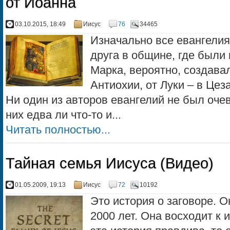
от Иоанна
03.10.2015, 18:49
Иисус
76
34465
Изначально все евангелия
друга в общине, где были
Марка, вероятно, создава
Антиохии, от Луки – в Цез
Ни один из авторов евангелий не был оче
них едва ли что-то и...
Читать полностью...
Тайная семья Иисуса (Видео)
01.05.2009, 19:13
Иисус
72
10192
Это история о заговоре. О
2000 лет. Она восходит к 