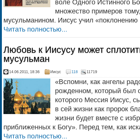
воле Одного Истинного Бо
множество примеров тому,
мусульманином. Иисус учил «поклонению 
Читать полностью...
Любовь к Иисусу может сплотит
мусульман
14.06.2011, 18:36
Иисус
118
11719
«Вспомни, как ангелы ра
рожденном, который был 
которого Мессия Иисус, с
в сей жизни как пророк б
жизни будет вместе с изб
приближенных к Богу». Перед тем, как иска
Читать полностью...