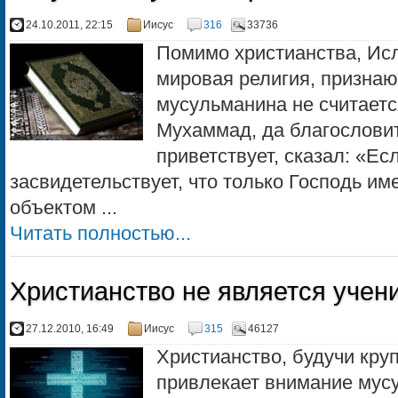
24.10.2011, 22:15
Иисус
316
33736
Помимо христианства, Ис
мировая религия, призна
мусульманина не считаетс
Мухаммад, да благословит
приветствует, сказал: «Ес
засвидетельствует, что только Господь им
объектом ...
Читать полностью...
Христианство не является учен
27.12.2010, 16:49
Иисус
315
46127
Христианство, будучи кру
привлекает внимание мус