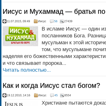
Иисус и Мухаммад — братья по
11.07.2015, 09:49
Иисус
56
27439
В исламе Иисус — один из
посланников Бога. Разниц
мусульман к этой историче
том, что мусульмане почит
наделяя его божественными характеристи
и что связывает пророка...
Читать полностью...
Как и когда Иисус стал богом?
19.12.2010, 14:16
Иисус
45
8554
Христиане пытаются доказ