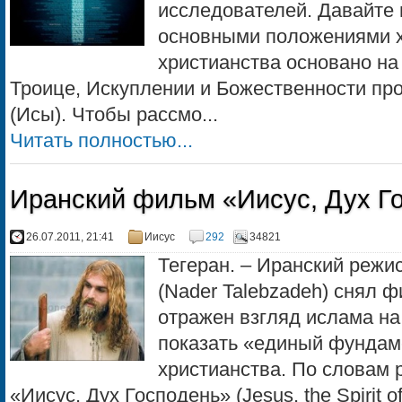
исследователей. Давайте 
основными положениями х
христианства основано на
Троице, Искуплении и Божественности пр
(Исы). Чтобы рассмо...
Читать полностью...
Иранский фильм «Иисус, Дух Г
26.07.2011, 21:41
Иисус
292
34821
Тегеран. – Иранский режи
(Nader Talebzadeh) снял 
отражен взгляд ислама на
показать «единый фундам
христианства. По словам 
«Иисус, Дух Господень» (Jesus, the Spirit of.