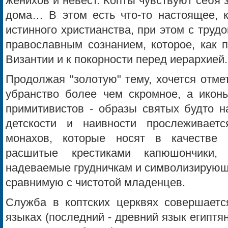
женихов и невест. Копты чувствуют себя з
дома… В этом есть что-то настоящее, к
истинного христианства, при этом с тру
православным сознанием, которое, как п
Византии и к покорности перед иерархией.
Продолжая "золотую" тему, хочется отмет
убранство более чем скромное, а икон
примитивистов - образы святых будто н
детскости и наивности прослеживает
монахов, которые носят в качестве
расшитые крестиками капюшончики,
надеваемые грудничкам и символизирующи
сравнимую с чистотой младенцев.
Служба в коптских церквях совершаетс
языках (последний - древний язык египтя