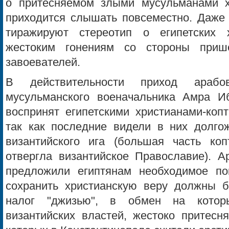
о притесняемом злыми мусульманами х
приходится слышать повсеместно. Даже 
тиражируют стереотип о египетских х
жестоким гонениям со стороны приш
завоевателей.
В действительности приход арабо
мусульманского военачальника Амра И
воспринят египетскими христианами-коп
так как последние видели в них долго
византийского ига (большая часть ко
отвергла византийское Православие). А
предложили египтянам необходимое по
сохранить христианскую веру должны 
налог "джизью", в обмен на котор
византийских властей, жестоко притесн