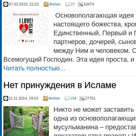
07.02.2015, 22:22
Фобии
27
10473
Основополагающая идея И
настоящего божества, кро
Единственный, Первый и П
партнеров, дочерей, сынов
между Ним и человеком. 
Всемогущий Господин. Эта идея проста, и о
Читать полностью...
Нет принуждения в Исламе
11.11.2014, 19:13
Фобии
194
27701
Никто не может заставить
одна из основополагающих
мусульманина – предоста
доказательства правоты И