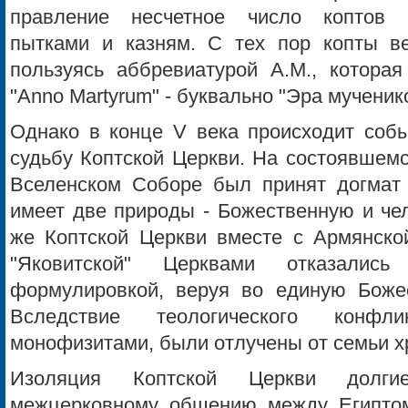
правление несчетное число коптов 
пытками и казням. С тех пор копты ве
пользуясь аббревиатурой А.М., которая
"Anno Martyrum" - буквально "Эра мученик
Однако в конце V века происходит собы
судьбу Коптской Церкви. На состоявшемс
Вселенском Соборе был принят догмат 
имеет две природы - Божественную и че
же Коптской Церкви вместе с Армянско
"Яковитской" Церквами отказалис
формулировкой, веруя во единую Боже
Вследствие теологического конфл
монофизитами, были отлучены от семьи х
Изоляция Коптской Церкви долги
межцерковному общению между Египтом