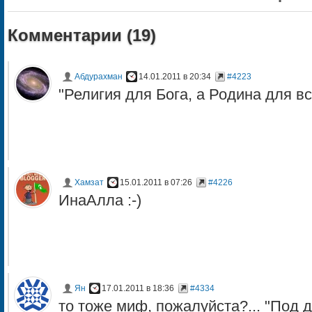
Комментарии (
19
)
Абдурахман
14.01.2011 в 20:34
#4223
"Религия для Бога, а Родина для все
Хамзат
15.01.2011 в 07:26
#4226
ИнаАлла :-)
Ян
17.01.2011 в 18:36
#4334
то тоже миф, пожалуйста?... "Под