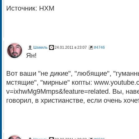
Источник: НХМ
Шамиль
24.01.2011 в 23:07
#4746
Ян!
Вот ваши "не дикие", "любящие", "гуманны
мстящие", "мирные" копты: www.youtube.
v=ixhwMg9Mmps&feature=related. Вы, наве
говорил, в христианстве, если очень хоче