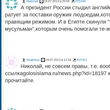
Николай
18.07.2013 в 20:05
#25346
А президент России стыдил английс
ратует за поставки оружия людоедам,кот
правящим режимом. И в Египте скинули 
мусульман",которым очень помогали те-ж
Shakhboz
19.07.2013 в 12:34
#25351
Николай, не совсем правы, т.е. во
ссылкаgolosislama.ru/news.php?id=18197
прочитайте.