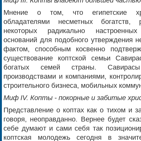
Миф III. Копты владеют большей частью
Мнение о том, что египетские хри
обладателями несметных богатств, 
некоторых радикально настроенных
оснований для подобного утверждения н
фактом, способным косвенно подтверж
существование коптской семьи Савира
богатых семей страны. Савирас
производствами и компаниями, контроли
строительного бизнеса, мобильных коммун
Миф IV. Копты - покорные и забитые хр
Представление о коптах как о тихом и з
говоря, неоправданно. Вернее будет ска
себе думают и сами себя так позициони
коптская молодежь сегодня в значит