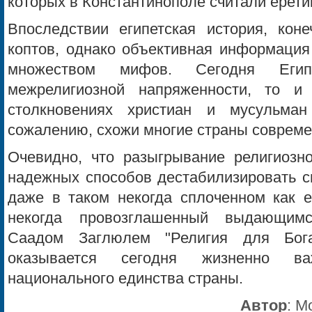
которых в Константинополе считали ерети
Впоследствии египетская история, коне
коптов, однако объективная информация
множеством мифов. Сегодня Егип
межрелигиозной напряженности, то 
столкновениях христиан и мусульма
сожалению, схожи многие страны совреме
Очевидно, что разыгрывание религиозн
надежных способов дестабилизировать с
даже в таком некогда сплоченном как ег
некогда провозглашенный выдающимс
Саадом Заглюлем "Религия для Бог
оказывается сегодня жизненно в
национального единства страны.
Автор
:
Мо