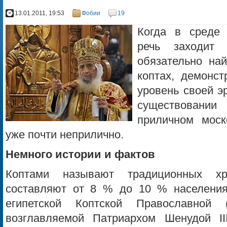
13.01.2011, 19:53
Фобии
19
Когда в среде 
речь заходит 
обязательно най
коптах, демонс
уровень своей э
существовани
приличном моск
уже почти неприлично.
Немного истории и фактов
Коптами называют традиционных хр
составляют от 8 % до 10 % населения
египетской Коптской Православной (
возглавляемой Патриархом Шенудой I