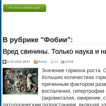
Оставить комментарий
В рубрике "Фобии":
Вред свинины. Только наука и н
11.07.2015, 09:41
Фобии
13
12154
Значение гормона роста. 
больших количествах гор
причинным фактором разв
воспаления, гипертрофии 
(акромегалия, ожирение, с
патологическим разрастаниям, включая з