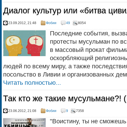
Диалог культур или «битва цив
23.09.2012, 21:48
Фобии
49
8054
Последние события, вызв
протесты мусульман по вс
в массовый прокат фильм
оскорбляющий религиозны
людей по всему миру, а также последстви
посольство в Ливии и организованных демо
Читать полностью...
Так кто же такие мусульмане?! 
23.06.2012, 21:08
Фобии
9
7358
"Воистину, ты не сможешь