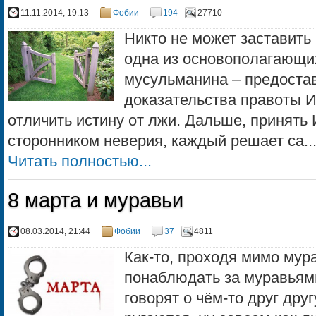
11.11.2014, 19:13
Фобии
194
27710
Никто не может заставить
одна из основополагающих
мусульманина – предоста
доказательства правоты И
отличить истину от лжи. Дальше, принять
сторонником неверия, каждый решает са..
Читать полностью...
8 марта и муравьи
08.03.2014, 21:44
Фобии
37
4811
Как-то, проходя мимо мур
понаблюдать за муравьями
говорят о чём-то друг дру