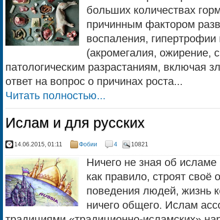
больших количествах гор
причинным фактором разв
воспаления, гипертрофии 
(акромегалия, ожирение, с
патологическим разрастаниям, включая з
ответ на вопрос о причинах роста...
Читать полностью...
Ислам и для русских
14.06.2015, 01:11
Фобии
4
10821
Ничего не зная об исламе
как правило, строят своё 
поведения людей, жизнь к
ничего общего. Ислам асс
традициями «традиционно-исламских» нар