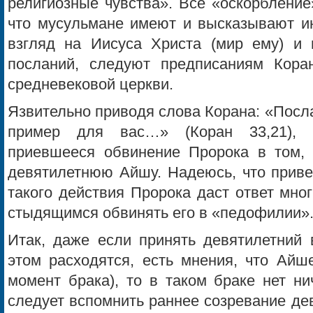
религиозные чувства». Все «оскорбление
что мусульмане имеют и высказывают ин
взгляд на Иисуса Христа (мир ему) и
посланий, следуют предписаниям Кора
средневековой церкви.
Язвительно приводя слова Корана: «Посл
пример для вас…» (Коран 33,21), 
приевшееся обвинение Пророка в том,
девятилетнюю Айшу. Надеюсь, что приве
такого действия Пророка даст ответ мно
стыдящимся обвинять его в «педофилии»
Итак, даже если принять девятилетний 
этом расходятся, есть мнения, что Айш
момент брака), то в таком браке нет ни
следует вспомнить раннее созревание дев