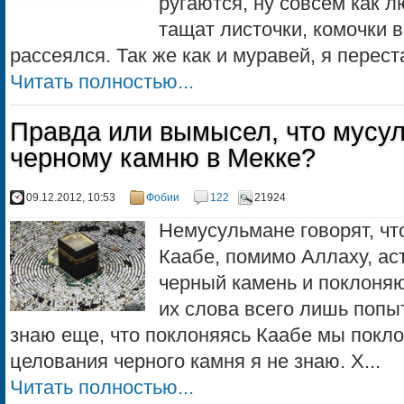
ругаются, ну совсем как л
тащат листочки, комочки в
рассеялся. Так же как и муравей, я перест
Читать полностью...
Правда или вымысел, что мусу
черному камню в Мекке?
09.12.2012, 10:53
Фобии
122
21924
Немусульмане говорят, ч
Каабе, помимо Аллаху, ас
черный камень и поклоняю
их слова всего лишь попыт
знаю еще, что поклоняясь Каабе мы покло
целования черного камня я не знаю. Х...
Читать полностью...