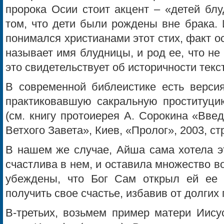
пророка Осии стоит акцент – «детей блу
том, что дети были рождены вне брака. 
понимался христианами этот стих, факт о
называет имя блудницы, и род ее, что не 
это свидетельствует об историчности текс
В современной библеистике есть версия
практиковавшую сакральную проституци
(см. книгу протоиерея А. Сорокина «Вве
Ветхого Завета», Киев, «Пролог», 2003, стр
В нашем же случае, Айша сама хотела э
счастлива в нем, и оставила множество 
убеждены, что Бог Сам открыл ей ее 
получить свое счастье, избавив от долгих
В-третьих, возьмем пример матери Иису