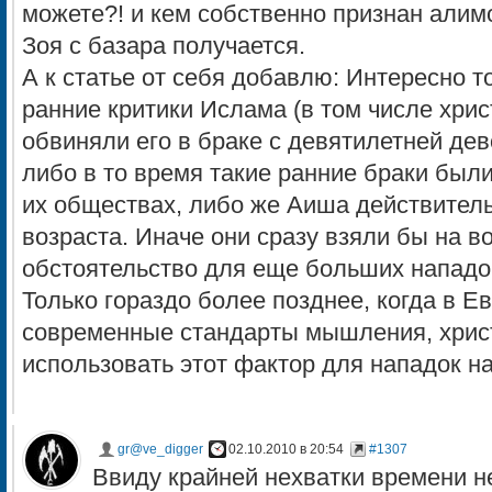
можете?! и кем собственно признан алимом
Зоя с базара получается.
А к статье от себя добавлю: Интересно т
ранние критики Ислама (в том числе хрис
обвиняли его в браке с девятилетней дев
либо в то время такие ранние браки был
их обществах, либо же Аиша действител
возраста. Иначе они сразу взяли бы на в
обстоятельство для еще больших нападок
Только гораздо более позднее, когда в Е
современные стандарты мышления, христ
использовать этот фактор для нападок н
gr@ve_digger
02.10.2010 в 20:54
#1307
Ввиду крайней нехватки времени н