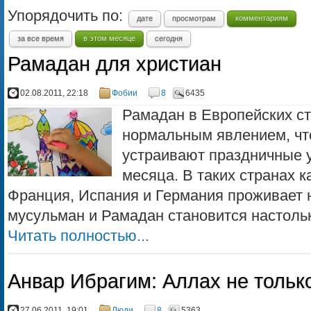
Упорядочить по:
дате
просмотрам
комментариям
за все время
в этом месяце
сегодня
Рамадан для христиан
02.08.2011, 22:18
Фобии
8
6435
Рамадан в Европейских ст
нормальным явлением, чт
устраивают праздничные у
месяца. В таких странах к
Франция, Испания и Германия проживает 
мусульман и Рамадан становится настольк
Читать полностью...
Анвар Ибрагим: Аллах не тольк
27.06.2011, 19:01
Люди
8
5363