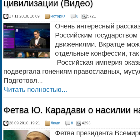
цивилизации (Видео)
17.11.2010, 16:09
История
8
5721
Очень интересный расска
Российским государством
движениями. Вкратце можн
отдельные конфессии, так
Российская империя оказ
подвергала гонениям православных, мусул
Подготовл...
Читать полностью...
Фетва Ю. Карадави о насилии н
28.09.2010, 19:21
Люди
8
4293
Фетва президента Всемир