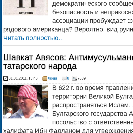
демократического сообще
безопасность и неприкосн
ассоциации пробуждает фр
рядового американца? Вероятно, вид руин 
Читать полностью...
Шавкат Авясов: Антимусульман
татарского народа
01.01.2011, 13:46
Люди
8
7639
В 622 г. во время правлен
территории Великой Булга
распространяться Ислам. 
Булгарского государства
посольство с ответственн
халифата Ибн Фадланом для утверждения