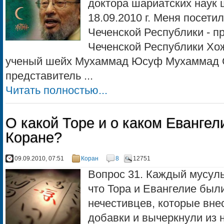
доктора шариатских наук
18.09.2010 г. Меня посети
Чеченской Республики - п
Чеченской Республики Хо
ученый шейх Мухаммад Юсуф Мухаммад С
представитель ...
Читать полностью...
О какой Торе и о каком Евангел
Коране?
09.09.2010, 07:51
Коран
8
12751
Вопрос 31. Каждый мусуль
что Тора и Евангелие был
нечестивцев, которые вне
добавки и вычеркнули из н