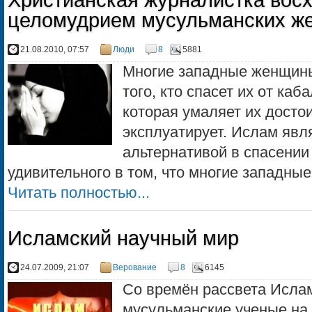
Христианская журналистка вос
целомудрием мусульманских ж
21.08.2010, 07:57
Люди
8
5881
Многие западные женщин
того, кто спасет их от ка
которая умаляет их досто
эксплуатирует. Ислам явл
альтернативой в спасении 
удивительного в том, что многие западные
Читать полностью...
Исламский научный мир
24.07.2009, 21:07
Верование
8
6145
Со времён рассвета Ислам
мусульманские ученые на