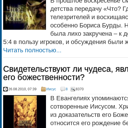
В прошлое воскресенье с
детства передачу «Что? Г
телезрителей и восхищаяс
особенно Бориса Бурды. Н
была лихо закручена – к 
5:4 в пользу игроков, и обсуждения были 
Читать полностью...
Свидетельствуют ли чудеса, яв
его божественности?
26.08.2010, 07:39
Иисус
8
8370
В Евангелиях упоминаютс
сотворенные Иисусом. Хр
из доказательств его Бож
относится его рождение б