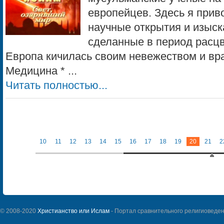
европейцев. Здесь я при
научные открытия и изыск
сделанные в период расцв
Европа кичилась своим невежеством и вр
Медицина * ...
Читать полностью...
10
11
12
13
14
15
16
17
18
19
20
21
2
© 2008-2020
Христианство или Ислам
- Портал сравнительного религиоведен