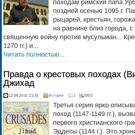
походам римский папа Урб
поздней осенью 1095 г. П
рыцарей, крестьян, горож
на равнине близ города, с
священную войну против мусульман... Кр
1270 гг.) и...
Читать полностью...
Правда о крестовых походах (Ви
Джихад
12.09.2010, 21:31
История
2
5923
Третья серия ярко описыв
поход (1147-1149 гг.), вы
первого христианского гр
Эддесы (1144 г.). Это хро