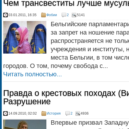
Чем трансвеститы лучше мусул
03.01.2011, 16:35
Фобии
2
5141
Бельгийские парламентари
за запрет на ношение пар
распространяется не толь
учреждения и институты, 
места Бельгии, в том чис
городов. О том, почему свобода с...
Читать полностью...
Правда о крестовых походах (Ви
Разрушение
14.09.2010, 02:02
История
2
4936
Впервые призвал Западну