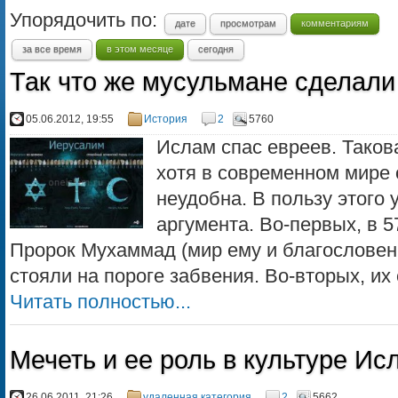
Упорядочить по:
дате
просмотрам
комментариям
за все время
в этом месяце
сегодня
Так что же мусульмане сделали
05.06.2012, 19:55
История
2
5760
Ислам спас евреев. Таков
хотя в современном мире 
неудобна. В пользу этого 
аргумента. Во-первых, в 5
Пророк Мухаммад (мир ему и благословени
стояли на пороге забвения. Во-вторых, их 
Читать полностью...
Мечеть и ее роль в культуре Ис
26.06.2011, 21:26
удаленная категория
2
5662