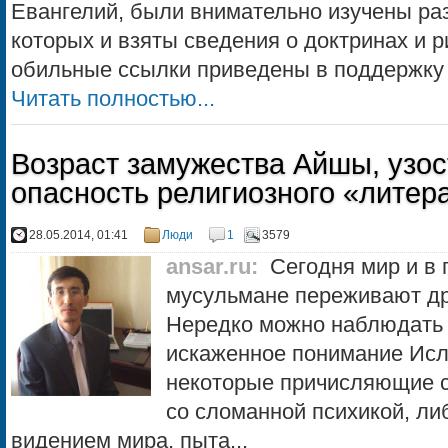
Евангелий, были внимательно изучены раз
которых и взяты сведения о доктринах и р
обильные ссылки приведены в поддержку 
Читать полностью...
Возраст замужества Айшы, узо
опасность религиозного «литер
28.05.2014, 01:41
Люди
1
3579
ansar.ru
:
Сегодня мир и в 
мусульмане переживают др
Нередко можно наблюдать 
искаженное понимание Исла
некоторые причисляющие с
со сломанной психикой, л
видением мира, пыта...