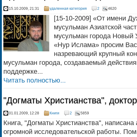
15.10.2009, 21:31
удаленная категория
2
4620
[15-10-2009] «От имени Д
мусульман Азиатской част
мусульман города Новый 
«Нур Ислама» просим Вас
назревающий крупный кон
мусульман города, создаваемый действия
поддержке...
Читать полностью...
"Догматы Христианства", докто
01.01.2009, 12:28
Книги
2
5859
Книга, "Догматы Христианства", написана 
огромной исследовательской работы. По