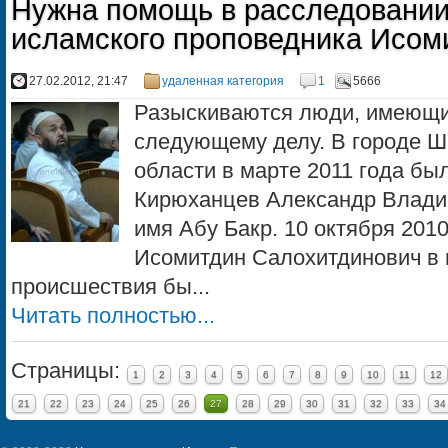
Нужна помощь в расследовании
исламского проповедника Исом
27.02.2012, 21:47
удаленная категория
1
5666
Разыскиваются люди, имеющ
следующему делу. В городе Ш
области в марте 2011 года бы
Кирюханцев Александр Влади
имя Абу Бакр. 10 октября 2010
Исомитдин Салохитдинович в 
происшествия бы...
Читать полностью...
Страницы:
1
2
3
4
5
6
7
8
9
10
11
12
21
22
23
24
25
26
27
28
29
30
31
32
33
34