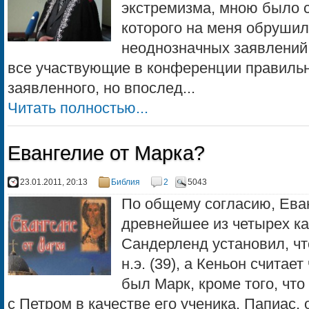
экстремизма, мною было с
которого на меня обрушил
неоднозначных заявлений 
все участвующие в конференции правильн
заявленного, но впослед...
Читать полностью...
Евангелие от Марка?
23.01.2011, 20:13
Библия
2
5043
По общему согласию, Ева
древнейшее из четырех ка
Сандерленд установил, что
н.э. (39), а Кеньон считает
был Марк, кроме того, что
с Петром в качестве его ученика. Папиас, о