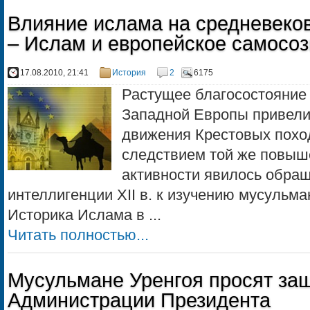
Влияние ислама на средневеков
– Ислам и европейское самосо
17.08.2010, 21:41
История
2
6175
Растущее благосостояние 
Западной Европы привели 
движения Крестовых похо
следствием той же повыш
активности явилось обра
интеллигенции XII в. к изучению мусульм
Историка Ислама в ...
Читать полностью...
Мусульмане Уренгоя просят за
Администрации Президента