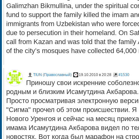
Galimzhan Bikmullina, under the spiritual con
fund to support the family killed the imam an
immigrants from Uzbekistan who were forced 
due to persecution in their homeland. On Sat
call from Kazan and was told that the family
of the city’s mosques have collected 64,000 
TIUN (Православный)
19.10.2010 в 20:28
#1530
Приношу свои искренние соболезн
родным и близким Исамутдина Акбарова.
Просто просматривая электронную верси
"Сигма" прочел об этом происшествии. Я
Нового Уренгоя и сейчас на месяц приеха
имама Исамутдина Акбарова видел по тел
новостях. Вот когда был марафон на стр