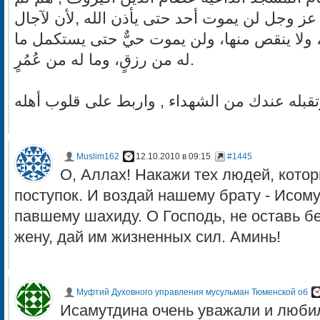
له عز وجل لن يموت أحد حتى يأذن الله ,لأن لآجال
، ولا ينقص منها، ولن يموت حيٌّ حتى يستكمل ما
له من رزقٍ، وما له من عُمُرٍ.
تقبله عندك من الشهداء , واربط على قلوب أهله
Muslim162
12.10.2010 в 09:15
#1445
О, Аллах! Накажи тех людей, кото
поступок. И воздай нашему брату - Исом
павшему шахиду. О Господь, не оставь бе
жену, дай им жизненных сил. Аминь!
Муфтий Духовного управления мусульман Тюменской об
Исамутдина очень уважали и любил