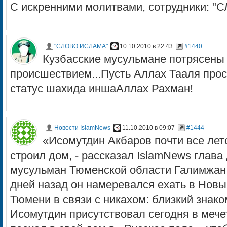
С искренними молитвами, сотрудники: 
"СЛОВО ИСЛАМА"
10.10.2010 в 22:43
#1440
Кузбасские мусульмане потрясен
происшествием...Пусть Аллах Тааля прост
статус шахида иншаАллах Рахман!
Новости IslamNews
11.10.2010 в 09:07
#1444
«Исомутдин Акбаров почти все лет
строил дом, - рассказал IslamNews глава
мусульман Тюменской области Галимжан 
дней назад он намеревался ехать в Новы
Тюмени в связи с никахом: близкий знак
Исомутдин присутствовал сегодня в мече