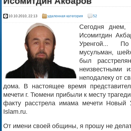
Исомитдин Акбаров
10.10.2010, 22:13
удаленная категория
52
Сегодня днем,
Исомитдин Акба
Уренгой... 
мусульман, шей
был расстреля
неизвестными и
неподалеку от с
дома. В настоящее время представите
мечети г. Тюмени прибыли к месту трагеди
факту расстрела имама мечети Новый 
Islam.ru.
От имени своей общины, я прошу не дела