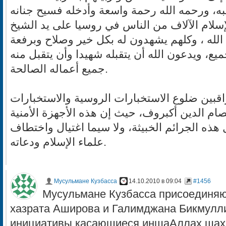
سلام الآلاف من الناس في روسيا على يد الشيخ
لله ، وكلهم يشهدون له بكل خير وصلاح وبرفعة
، ويدعون الله أن يتقبله شهيدا وأن يتقبل منه
جميع أعماله الصالحة.
راقبين ضلوع الاستخبارات الروسية والاستخبارات
صام الدين أكبروف، حيث إن هذه الأجهزة الأمنية
ذه الجرائم الخبيثة، ولا سيما اغتيال واختطاف
علماء الإسلام ودعاته.
Мусульмане Кузбасса
14.10.2010 в 09:04
#1456
Мусульмане Кузбасса присоединя
хазрата Аширова и Галимджана Бикмулл
инициативы касающиеся иншаАллах шах