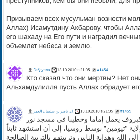
преступников, кем бы они небыли, для п
Призываем всех мусульман вознести мол
Аллах) Исамутдину Акбарову, чтобы Алла
его шахаду на Его пути и наградил вечн
объемлет небеса и землю.
Габдулла
13.10.2010 в 21:05
#1454
Кто сказал что они мертвы? Нет он
Альхамдулилля пусть Аллах обрадует ег
ا.د. ناصر بن سليمان العمر
13.10.2010 в 21:35
#1455
كبروف يعمل إماما وخطيبا في مسجد نور
لاية "تيومين" بوسط روسيا، إلى أن استشهد ثابتاً
ى الله وهداية الناس وتربيتهم بالتربية الصالحة