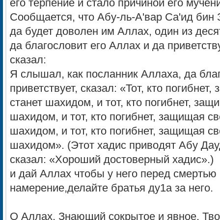
его терпение и стало причиной его мучен
Сообщается, что Абу-ль-А'вар Са'ид бин
да будет доволен им Аллах, один из дес
да благословит его Аллах и да приветству
сказал:
Я слышал, как посланник Аллаха, да бла
приветствует, сказал: «Тот, кто погибнет
станет шахидом, и тот, кто погибнет, защ
шахидом, и тот, кто погибнет, защищая с
шахидом, и тот, кто погибнет, защищая с
шахидом». (Этот хадис приводят Абу Дау
сказал: «Хороший достоверный хадис».)
и дай Аллах чтобы у него перед смертью
намерение,делайте братья ду1а за него.
O Аллах, Знающий сокрытое и явное. Тво