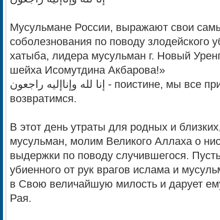
Мусульмане России, выражают свои сам
соболезнования по поводу злодейского 
хатыба, лидера мусульман г. Новый Урен
шейха Исомутдина Акбарова!»
إنا لله وإناإليه راجعون - поистине, мы все принадлежим Аллаху и к нему
возвратимся.
В этот день утраты для родных и близких
мусульман, молим Великого Аллаха о ни
выдержки по поводу случившегося. Пуст
убиенного от рук врагов ислама и мусул
в Свою величайшую милость и дарует ему
Рая.