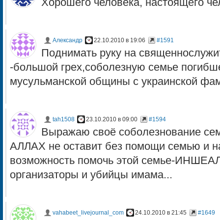
Хорошего человека, настоящего че
Александр
22.10.2010 в 19:06
#1591
Поднимать руку на священнослужи
-большой грех,соболезную семье погибше
мусульманской общины с украинской фам
tah1508
23.10.2010 в 09:00
#1594
Выражаю своё соболезнование се
АЛЛАХ не оставит без помощи семью и н
возможность помочь этой семье-ИНШЕАЛ
организаторы и убийцы имама...
vahabeet_livejournal_com
24.10.2010 в 21:45
#1649