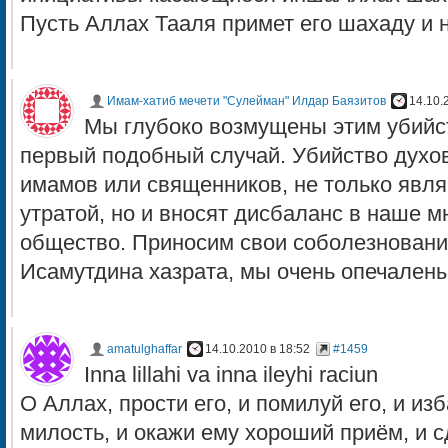
Пусть Аллах Тааля примет его шахаду и н
Имам-хатиб мечети "Сулейман" Илдар Баязитов
14.10.
Мы глубоко возмущены этим убийст
первый подобный случай. Убийство духов
имамов или священников, не только явля
утратой, но и вносят дисбаланс в наше 
общество. Приносим свои соболезновани
Исамутдина хазрата, мы очень опечален
amatulghaffar
14.10.2010 в 18:52
#1459
Inna lillahi va inna ileyhi raciun
О Аллах, прости его, и помилуй его, и изб
милость, и окажи ему хороший приём, и с