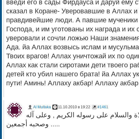
введи его в сады Фирдауса и даруй ему с
сказал в Коране- Уверовавшие в Аллах и 
правдивейшие люди. А павшие мученики 
Господа, и им уготованы их награда и их с
уверовали и сочли ложью Наши знамения
Ада. йа Аллах возвысь ислам и мусульма
Твоих врагов! Аллах уничтожай их по оди
Аллах как стали сиротами дети твоего ра
детей кто убил нашего брата! йа Аллах у
пути! Аминь! Аллаху акбар! Аллаху акбар
Al Multaka
11.10.2010 в 19:22
#1461
اة والسلام على رسوله الكريم , وعلى آله
وصحبه أجمعين .....