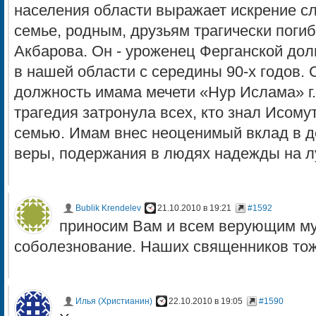
населения области выражает искрение с
семье, родным, друзьям трагически пог
Акбарова. Он - уроженец Ферганской до
в нашей области с середины 90-х годов. 
должность имама мечети «Нур Ислама» г.
трагедия затронула всех, кто знал Исому
семью. Имам внес неоценимый вклад в д
веры, подержания в людях надежды на л
Bublik Krendelev
21.10.2010 в 19:21
#1592
приносим Вам и всем верующим м
соболезнование. Наших священников тож
Илья (Христианин)
22.10.2010 в 19:05
#1590