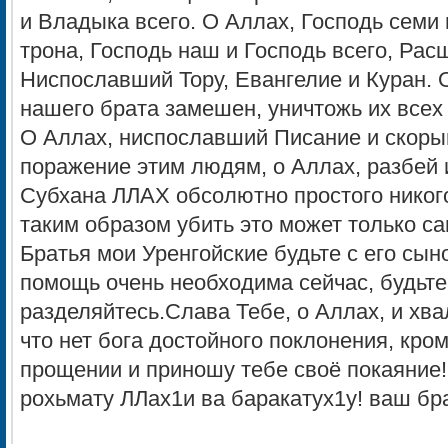
и Владыка всего. О Аллах, Господь семи 
трона, Господь наш и Господь всего, Ра
Ниспославший Тору, Евангелие и Куран. О
нашего брата замешен, уничтожь их всех 
O Аллах, ниспославший Писание и скорый
поражение этим людям, о Аллах, разбей и
Cубхана ЛЛАХ обсолютно простого никог
таким образом убить это может только с
Братья мои Уренгойские будьте с его сы
помощь очень необходима сейчас, будьте
разделяйтесь.Слава Тебе, о Аллах, и хва
что нет бога достойного поклонения, кро
прощении и приношу тебе своё покаяние
рохьмату ЛЛах1и ва баракатух1у! ваш б