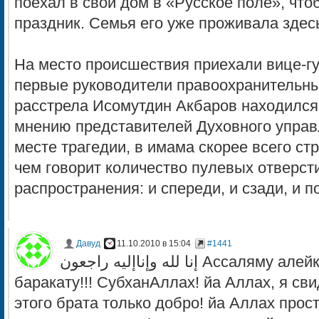
поехал в свой дом в «Русское поле», что
праздник. Семья его уже проживала здес
На место происшествия приехали вице-г
первые руководители правоохранительны
расстрела Исомутдин Акбаров находился
мнению представителей Духовного управ
месте трагедии, в имама скорее всего ст
чем говорит количество пулевых отверсти
распространения: и спереди, и сзади, и п
Давуд
11.10.2010 в 15:04
#1441
إنا لله وإناإليه راجعون Ассаляму алейкум ва рахматуЛлахи ва
баракату!!! СубханАллах! йа Аллах, я св
этого брата только добро! йа Аллах прост