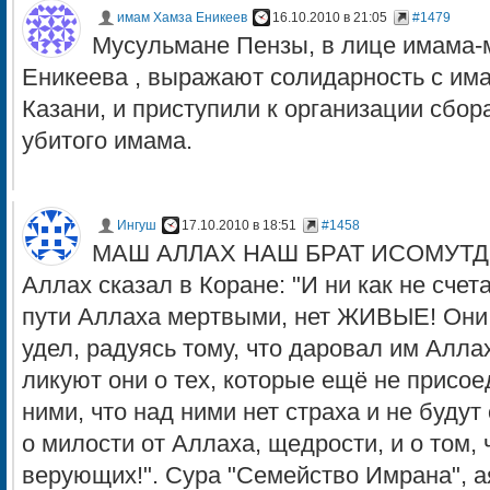
имам Хамза Еникеев
16.10.2010 в 21:05
#1479
Мусульмане Пензы, в лице имама-м
Еникеева , выражают солидарность с има
Казани, и приступили к организации сбор
убитого имама.
Ингуш
17.10.2010 в 18:51
#1458
МАШ АЛЛАХ НАШ БРАТ ИСОМУТДИ
Аллах сказал в Коране: "И ни как не счет
пути Аллаха мертвыми, нет ЖИВЫЕ! Они 
удел, радуясь тому, что даровал им Аллах
ликуют они о тех, которые ещё не присое
ними, что над ними нет страха и не буду
о милости от Аллаха, щедрости, и о том, 
верующих!". Сура "Семейство Имрана", а