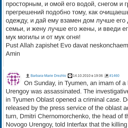
просторным, и омой его водой, снегом и г
прегрешений подобно тому, как очищаешь
одежду, и дай ему взамен дом лучше его
семьи, и жену лучше его жены, и введи ег
мук могилы и от мук огня!
Pust Allah zapishet Evo davat neskoncha
Amin
Barbara-Marie Drezhlo
14.10.2010 в 19:06
#1460
On Sunday, in Tyumen, an imam of a
Urengoy was assassinated. The investigati
in Tyumen Oblast opened a criminal case. Det
released by the press service of the oblast a
turn, Dmitri Chernomorchenko, the head of 
Novogo Urengoy, told Interfax that the killi