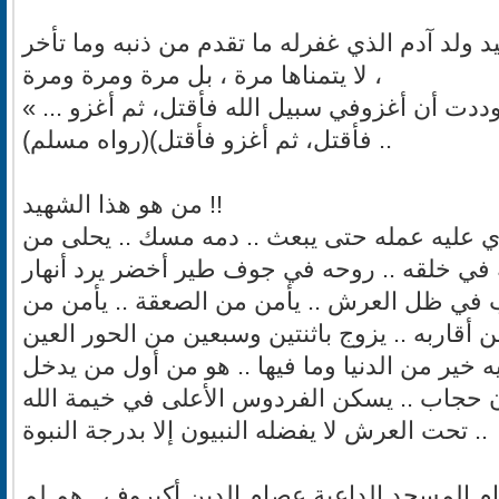
د ولد آدم الذي غفرله ما تقدم من ذنبه وما تأخر
، لا يتمناها مرة ، بل مرة ومرة ومرة
« ... والذي نفس محمد بيده لوددت أن أغزوفي سبيل الله فأقتل، ثم أغزو
فأقتل، ثم أغزو فأقتل)(رواه مسلم) ..
من هو هذا الشهيد !!
ري عليه عمله حتى يبعث .. دمه مسك .. يحلى من
لله في خلقه .. روحه في جوف طير أخضر يرد أنهار
ب في ظل العرش .. يأمن من الصعقة .. يأمن من
ن أقاربه .. يزوج باثنتين وسبعين من الحور العين
..  خير من الدنيا وما فيها .. هو من أول من يدخل
دون حجاب .. يسكن الفردوس الأعلى في خيمة الله
تحت العرش لا يفضله النبيون إلا بدرجة النبوة ..
مام المسجد الداعية عصام الدين أكيروف , هم لم