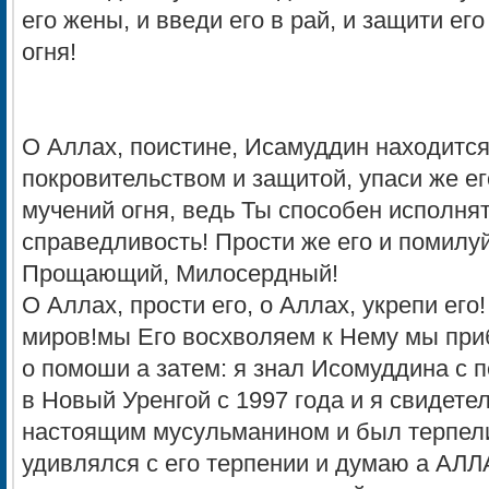
его жены, и введи его в рай, и защити его
огня!
O Аллах, поистине, Исамуддин находитс
покровительством и защитой, упаси же е
мучений огня, ведь Ты способен исполня
справедливость! Прости же его и помилуй 
Прощающий, Милосердный!
O Аллах, прости его, о Аллах, укрепи ег
миров!мы Его восхволяем к Нему мы при
о помоши а затем: я знал Исомуддина с п
в Новый Уренгой с 1997 года и я свидет
настоящим мусульманином и был терпел
удивлялся с его терпении и думаю а АЛЛ