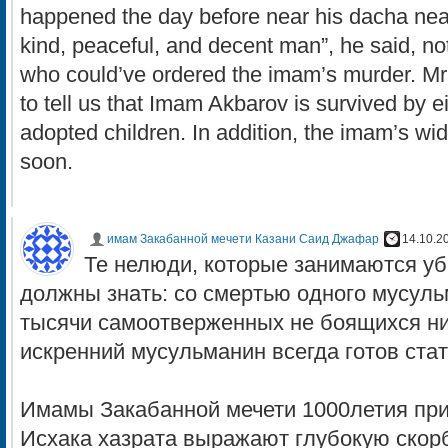
happened the day before near his dacha ne
kind, peaceful, and decent man”, he said, no
who could’ve ordered the imam’s murder. 
to tell us that Imam Akbarov is survived by e
adopted children. In addition, the imam’s wi
soon.
имам Закабанной мечети Казани Саид Джафар
14.10.2
Те нелюди, которые занимаются у
должны знать: со смертью одного мусуль
тысячи самоотверженных не боящихся ни
искренний мусульманин всегда готов ста
Имамы Закабанной мечети 1000летия пр
Исхака хазрата выражают глубокую скор