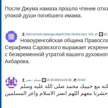
После Джума намаза прошло чтение отхо
упокой души погибшего имама.
Настоятель прихода иерей Олег Нелин (исх. 245, от
15.
Новоуренгойская община Правосла
Серафима Саровского выражает искренне
с безвременной утратой вашего духовно
Акбарова.
مسلم - مصر
15.10.2010 в 21:02
#1462
كنه مع حبيبك محمد صلى الله عليه وسلم
شرنا معهم اللهم انصر الاسلام واعز المسلمين