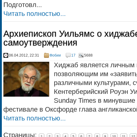
Подготовл...
Читать полностью...
Архиепископ Уильямс о хиджабе
самоутверждения
06.04.2012, 22:31
Фобии
17
5688
Хиджаб является личным 
позволяющим им «заявить
различными культурами, с
Кентерберийский Роуэн У
Sunday Times в минувшие
фестивале в Оксфорде глава англиканской
Читать полностью...
Страницы:
1
2
3
4
5
6
7
8
9
10
11
12