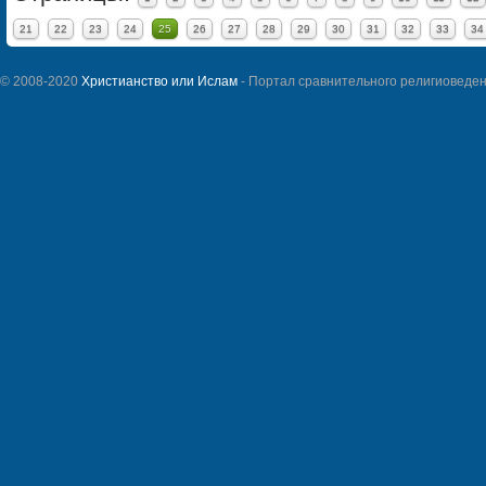
21
22
23
24
25
26
27
28
29
30
31
32
33
34
© 2008-2020
Христианство или Ислам
- Портал сравнительного религиоведен