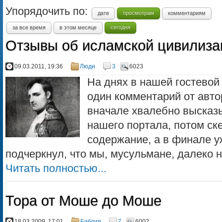
Упорядочить по:
дате
просмотрам
комментариям
за все время
в этом месяце
сегодня
Отзывы об исламской цивилиза
09.03.2011, 19:36
Люди
3
6023
На днях в нашей гостевой
один комментарий от авто
вначале хвалебно высказы
нашего портала, потом ск
содержание, а в финале у
подчеркнул, что мы, мусульмане, далеко не
Читать полностью...
Тора от Моше до Моше
18.03.2009, 17:01
Библия
7
6002