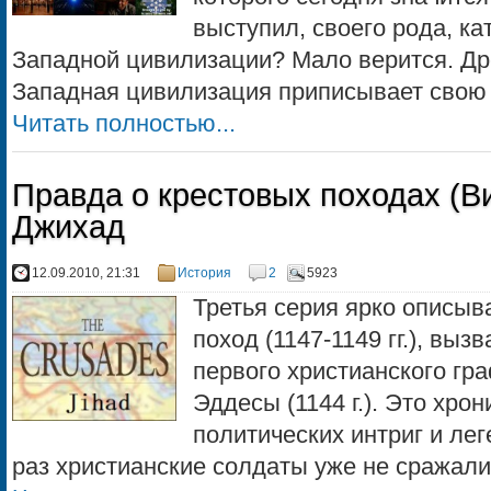
выступил, своего рода, к
Западной цивилизации? Мало верится. Др
Западная цивилизация приписывает свою к
Читать полностью...
Правда о крестовых походах (Ви
Джихад
12.09.2010, 21:31
История
2
5923
Третья серия ярко описыв
поход (1147-1149 гг.), вы
первого христианского гр
Эддесы (1144 г.). Это хро
политических интриг и лег
раз христианские солдаты уже не сражалис