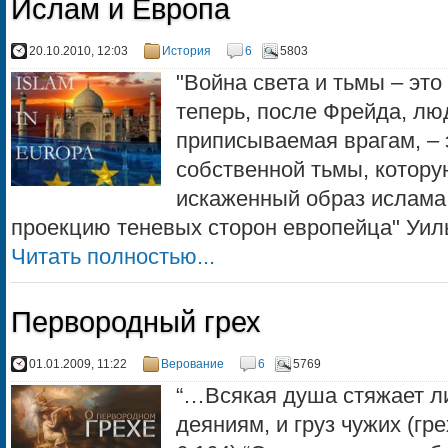
Ислам и Европа
20.10.2010, 12:03
История
6
5803
"Война света и тьмы – это
теперь, после Фрейда, лю
приписываемая врагам, – 
собственной тьмы, котору
искаженный образ ислама 
проекцию теневых сторон европейца" Уил
Читать полностью...
Первородный грех
01.01.2009, 11:22
Верование
6
5769
“…Всякая душа стяжает л
деяниям, и груз чужих (гре