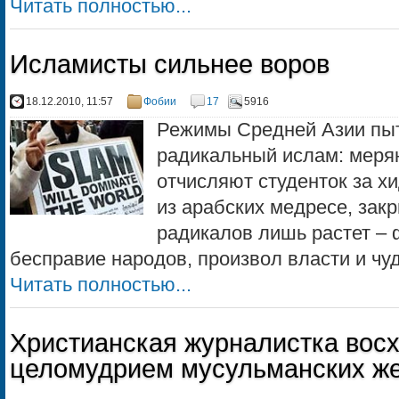
Читать полностью...
Исламисты сильнее воров
18.12.2010, 11:57
Фобии
17
5916
Режимы Средней Азии пы
радикальный ислам: меря
отчисляют студенток за х
из арабских медресе, зак
радикалов лишь растет – 
бесправие народов, произвол власти и чуд
Читать полностью...
Христианская журналистка вос
целомудрием мусульманских ж