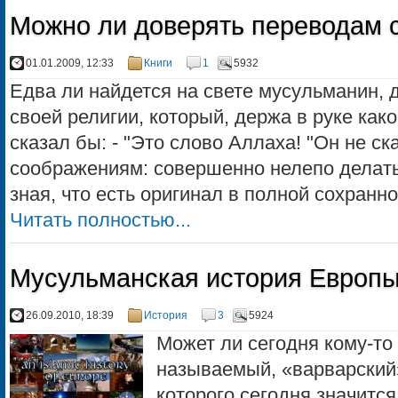
Можно ли доверять переводам 
01.01.2009, 12:33
Книги
1
5932
Едва ли найдется на свете мусульманин,
своей религии, который, держа в руке как
сказал бы: - "Это слово Аллаха! "Он не ск
соображениям: совершенно нелепо делать
зная, что есть оригинал в полной сохраннос
Читать полностью...
Мусульманская история Европы
26.09.2010, 18:39
История
3
5924
Может ли сегодня кому-то п
называемый, «варварский
которого сегодня значится 