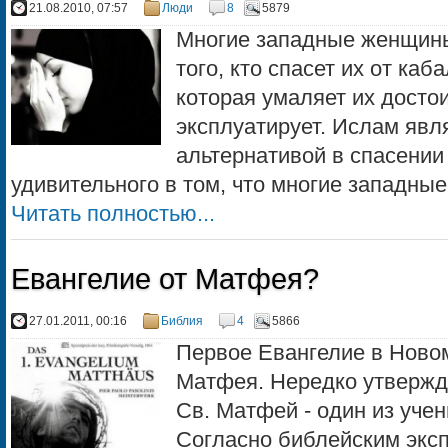
21.08.2010, 07:57
Люди
8
5879
Многие западные женщин
того, кто спасет их от ка
которая умаляет их досто
эксплуатирует. Ислам явл
альтернативой в спасении 
удивительного в том, что многие западные
Читать полностью...
Евангелие от Матфея?
27.01.2011, 00:16
Библия
4
5866
Первое Евангелие в Новом
Матфея. Нередко утвержда
Св. Матфей - один из учен
Согласно библейским эксп