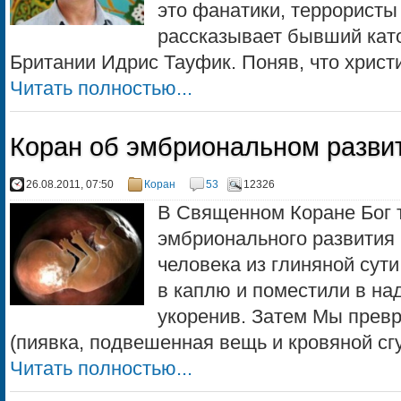
это фанатики, террористы 
рассказывает бывший кат
Британии Идрис Тауфик. Поняв, что христи
Читать полностью...
Коран об эмбриональном разви
26.08.2011, 07:50
Коран
53
12326
В Священном Коране Бог т
эмбрионального развития 
человека из глиняной сут
в каплю и поместили в на
укоренив. Затем Мы превр
(пиявка, подвешенная вещь и кровяной сгус
Читать полностью...