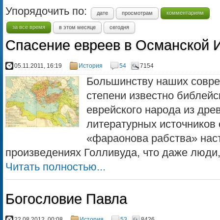
Упорядочить по:
дате
просмотрам
комментариям
за все время
в этом месяце
сегодня
Спасение евреев в Османской 
05.11.2011, 16:19
История
54
7154
Большинству наших совре
степени известно библейс
еврейского народа из дре
литературных источников 
«фараонова рабства» нас
произведениях Голливуда, что даже люди, 
Читать полностью...
Богословие Павла
22.08.2012, 00:08
История
53
8426