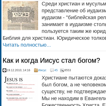
Среди христиан и мусуль
представление об иудаизм
иудаизм - "библейская рел
занимает в иудаизме стол
пользуется таким же юрид
Библия для христиан. Юридическое толков
Читать полностью...
Как и когда Иисус стал богом?
19.12.2010, 14:16
Иисус
45
8553
Христиане пытаются доказ
был богом, а не человеком,
существу, не подтвержда
Мы не находим в Евангели
Божественность Христа. Е