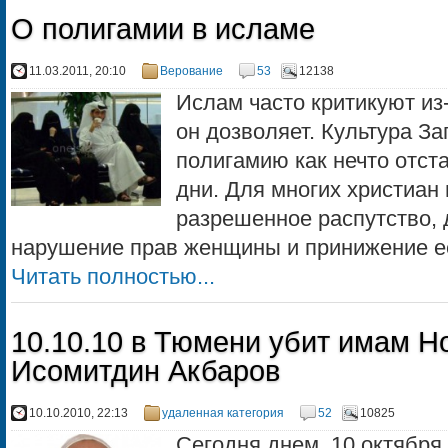
О полигамии в исламе
11.03.2011, 20:10
Верование
53
12138
Ислам часто критикуют из
он дозволяет. Культура З
полигамию как нечто отст
дни. Для многих христиан 
разрешенное распутство, 
нарушение прав женщины и принижение ее 
Читать полностью...
10.10.10 в Тюмени убит имам Н
Исомитдин Акбаров
10.10.2010, 22:13
удаленная категория
52
10825
Сегодня днем, 10 октябр