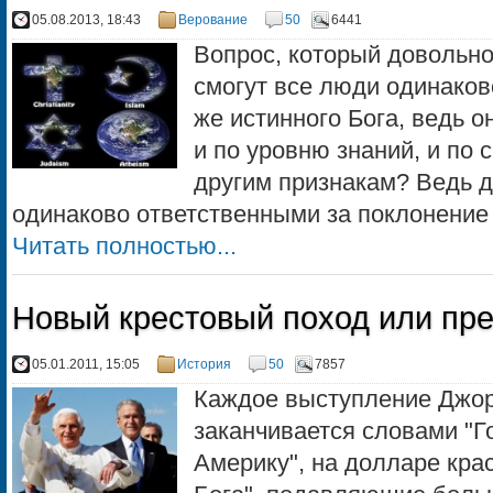
05.08.2013, 18:43
Верование
50
6441
Вопрос, который довольно
смогут все люди одинаково
же истинного Бога, ведь о
и по уровню знаний, и по 
другим признакам? Ведь д
одинаково ответственными за поклонение Б
Читать полностью...
Новый крестовый поход или пр
05.01.2011, 15:05
История
50
7857
Каждое выступление Джо
заканчивается словами "Г
Америку", на долларе кра