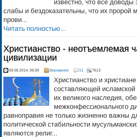
известно, что все доводы 
слабы и бездоказательны, что их пророй 
прови...
Читать полностью...
Христианство - неотъемлемая ч
цивилизации
09.08.2014, 06:00
Верование
51
7613
Христианство и христиан
составляющей исламской 
их великого наследия, об
межконфессионального ди
равноправия не только жизненно важны д
политической стабильности мусульманских
являются религ...