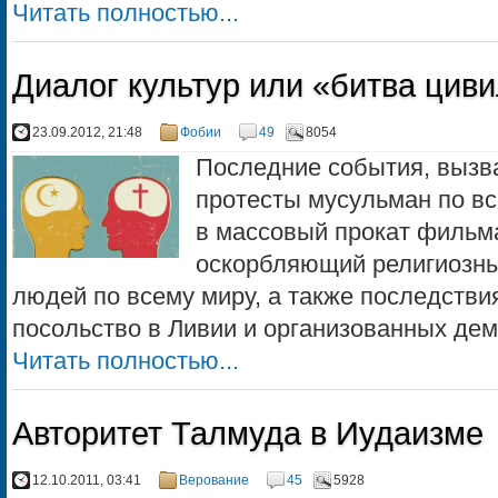
Читать полностью...
Диалог культур или «битва цив
23.09.2012, 21:48
Фобии
49
8054
Последние события, вызв
протесты мусульман по вс
в массовый прокат фильм
оскорбляющий религиозны
людей по всему миру, а также последстви
посольство в Ливии и организованных демо
Читать полностью...
Авторитет Талмуда в Иудаизме
12.10.2011, 03:41
Верование
45
5928