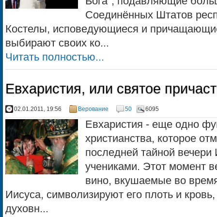
Бога", подавляющие боль
Соединённых Штатов рес
Костелы, исповедующиеся и причащающие
выбирают своих ко...
Читать полностью...
Евхаристия, или святое причас
02.01.2011, 19:56
Верование
50
6095
Евхаристия - еще одно ф
христианства, которое отм
последней тайной вечери 
учениками. Этот момент в
вино, вкушаемые во врем
Иисуса, символизируют его плоть и кровь
духовн...