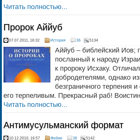
Читать полностью...
Пророк Аййуб
07.07.2011, 16:32
История
36
5134
Аййуб – библейский Иов; 
посланный к народу Изра
к пророку Исхаку. Отлича
добродетелями, однако из
безграничного терпения и 
его терпеливым. Прекрасный раб! Воистину
Читать полностью...
Антимусульманский формат
10.12.2010, 16:57
Фобии
36
5142