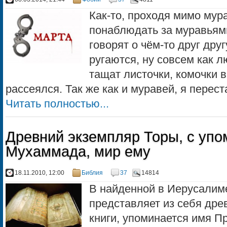
Как-то, проходя мимо мур
понаблюдать за муравьями
говорят о чём-то друг дру
ругаются, ну совсем как л
тащат листочки, комочки в
рассеялся. Так же как и муравей, я перест
Читать полностью...
Древний экземпляр Торы, с уп
Мухаммада, мир ему
18.11.2010, 12:00
Библия
37
14814
В найденной в Иерусалиме
представляет из себя дре
книги, упоминается имя П