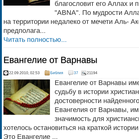
благословит его Аллах и п
"ABNA". По мудрости Алла
на территории недалеко от мечети Аль- Ак
предполага...
Читать полностью...
Евангелие от Варнавы
22.09.2010, 02:53
Библия
37
21194
Евангелие от Варнавы им
судьбу в истории христиа
достоверности найденного
Евангелия от Варнавы, и
значимость для христианс
хотелось остановиться на краткой истори
Это Евангелие ...