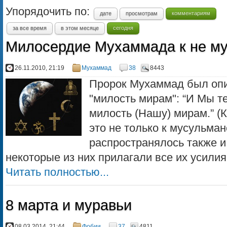
Упорядочить по:
дате
просмотрам
комментариям
за все время
в этом месяце
сегодня
Милосердие Мухаммада к не м
26.11.2010, 21:19
Мухаммад
38
8443
Пророк Мухаммад был опис
"милость мирам": “И Мы те
милость (Нашу) мирам.” (
это не только к мусульма
распространялось также и
некоторые из них прилагали все их усилия,
Читать полностью...
8 марта и муравьи
08.03.2014, 21:44
Фобии
37
4811