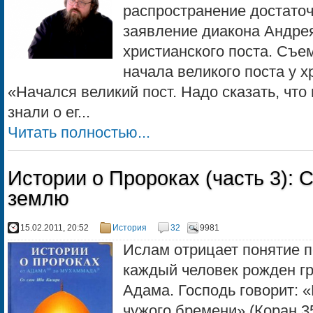
распространение достато
заявление диакона Андрея
христианского поста. Съе
начала великого поста у х
«Начался великий пост. Надо сказать, что
знали о ег...
Читать полностью...
Истории о Пророках (часть 3):
землю
15.02.2011, 20:52
История
32
9981
Ислам отрицает понятие пе
каждый человек рожден г
Адама. Господь говорит: 
чужого бремени» (Коран 35