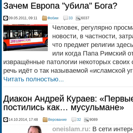
Зачем Европа "убила" Бога?
09.05.2011, 09:11
Фобии
33
6037
Человек, регулярно прос
новости, в частности, зат
что предмет религии здесь
или когда Папа Римский о
извращённые патологии некоторых своих 
речь идёт о так называемой «исламской угр
Читать полностью...
Диакон Андрей Кураев: «Первы
постились как… мусульмане»
14.10.2014, 17:48
Верование
32
9089
oneislam.ru
:
В сети интер