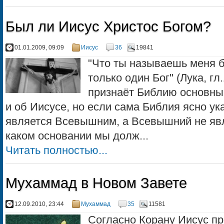
Был ли Иисус Христос Богом?
01.01.2009, 09:09
Иисус
36
19841
"Что ты называешь меня бл
только один Бог" (Лука, гл
признаёт Библию основным
и об Иисусе, но если сама Библия ясно ука
является Всевышним, а Всевышний не явл
каком основании мы долж...
Читать полностью...
Мухаммад в Новом Завете
12.09.2010, 23:44
Мухаммад
35
11581
Согласно Корану Иисус пр