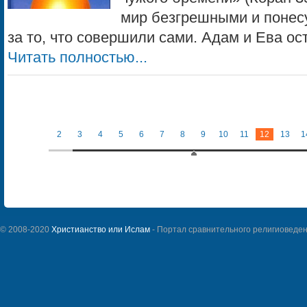
мир безгрешными и понесу
за то, что совершили сами. Адам и Ева ост
Читать полностью...
2
3
4
5
6
7
8
9
10
11
12
13
1
© 2008-2020
Христианство или Ислам
- Портал сравнительного религиоведен