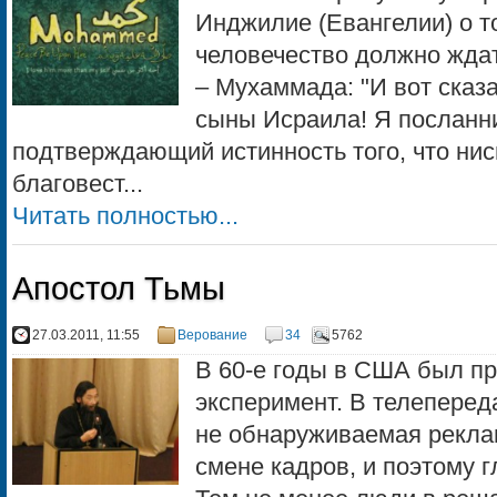
Инджилие (Евангелии) о то
человечество должно жда
– Мухаммада: "И вот сказ
сыны Исраила! Я посланни
подтверждающий истинность того, что нис
благовест...
Читать полностью...
Апостол Тьмы
27.03.2011, 11:55
Верование
34
5762
В 60-е годы в США был п
эксперимент. В телеперед
не обнаруживаемая рекла
смене кадров, и поэтому г