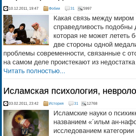
10.12.2011, 19:47
Фобии
31
5997
Какая связь между миром
справедливость подобны 
которая не может лететь б
две стороны одной медали
проблемы современности, связанные с отс
на самом деле проистекают из недостатка 
Читать полностью...
Исламская психология, невроло
03.02.2011, 23:42
История
31
12768
Исламские науки о психик
названием «´ильм ан-нафс
исследованием категории 