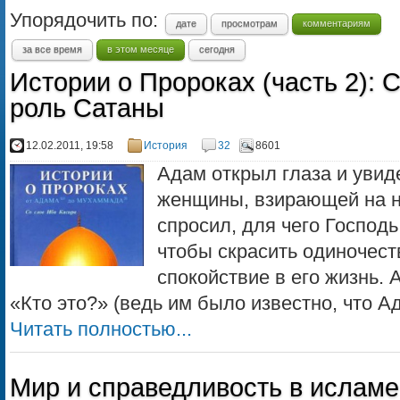
Упорядочить по:
дате
просмотрам
комментариям
за все время
в этом месяце
сегодня
Истории о Пророках (часть 2): 
роль Сатаны
12.02.2011, 19:58
История
32
8601
Адам открыл глаза и увид
женщины, взирающей на н
спросил, для чего Господь
чтобы скрасить одиночест
спокойствие в его жизнь.
«Кто это?» (ведь им было известно, что А
Читать полностью...
Мир и справедливость в исламе