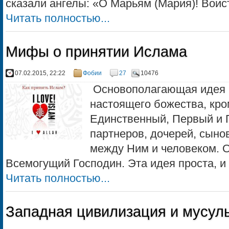
сказали ангелы: «О Марьям (Мария)! Воисти
Читать полностью...
Мифы о принятии Ислама
07.02.2015, 22:22
Фобии
27
10476
Основополагающая идея И
настоящего божества, кро
Единственный, Первый и П
партнеров, дочерей, сынов
между Ним и человеком. 
Всемогущий Господин. Эта идея проста, и о
Читать полностью...
Западная цивилизация и мусул