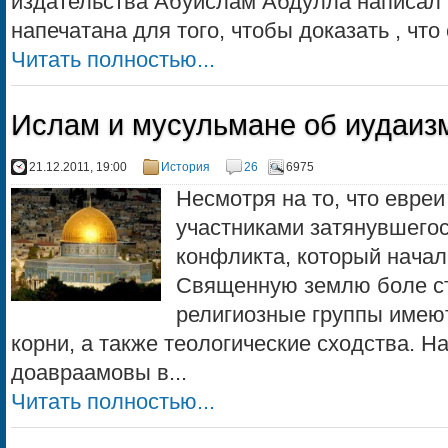
издательства Абуислам Абдулла написал в
напечатана для того, чтобы доказать , что
Читать полностью...
Ислам и мусульмане об иудаиз
21.12.2011, 19:00
История
26
6975
Несмотря на то, что евре
участниками затянувшегос
конфликта, который начал
Священную землю боле ста
религиозные группы имею
корни, а также теологические сходства. Н
доавраамовы в...
Читать полностью...