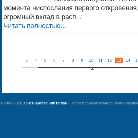
момента ниспослания первого откровения
огромный вклад в расп...
Читать полностью...
3
4
5
6
7
8
9
10
11
12
13
14
1
© 2008-2020
Христианство или Ислам
- Портал сравнительного религиоведен