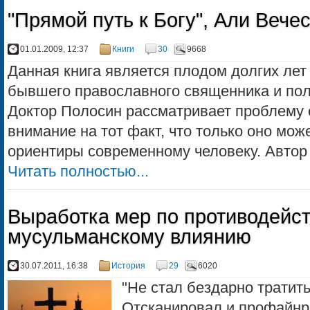
"Прямой путь к Богу", Али Вече
01.01.2009, 12:37
Книги
30
9668
Данная книга является плодом долгих лет
бывшего православного священника и пол
Доктор Полосин рассматривает проблему
внимание на тот факт, что только оно мож
ориентиры современному человеку. Автор у
Читать полностью...
Выработка мер по противодейс
мусульманскому влиянию
30.07.2011, 16:38
История
29
6020
"Не стал бездарно тратит
Отсканировал и профайн