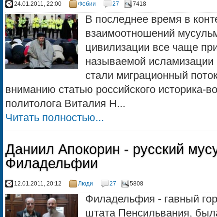
24.01.2011, 22:00
Фобии
27
7418
В последнее время в кон
взаимоотношений мусульм
цивилизации все чаще при
называемой исламизации 
стали миграционный пото
вниманию статью российского историка-в
политолога Виталия Н...
Читать полностью...
Даниил Апокорин - русский мус
Филадельфии
12.01.2011, 20:12
Люди
27
5808
Филадельфия - гавный го
штата Пенсильвания, был