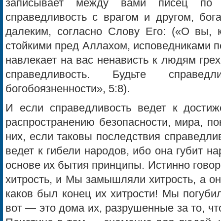
записывает между вами писец по сп
справедливость с врагом и другом, бог
далеким, согласно Слову Его: («О вы, 
стойкими пред Аллахом, исповедниками п
навлекает на вас ненависть к людям греха
справедливость. Будьте справ
богобоязненности», 5:8).
И если справедливость ведет к достиж
распространению безопасности, мира, по
них, если таковы последствия справедли
ведет к гибели народов, ибо она губит 
основе их бытия принципы. Истинно гово
хитрость, и Мы замышляли хитрость, а он
каков был конец их хитрости! Мы погуби
вот — это дома их, разрушенные за то, ч