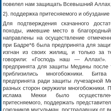
повелел нам защищать Всевышний Аллах
2). поддержка притесняемого и обуздание
Для подтверждения скачанного достат
походы, имевшие место в благородный
направлены на осуществление отмеченны
при Бадре*6 была предпринята для защит
изгнан из своих жилищ, и только за т
говорили: «Господь наш — Аллах!».
предпринята для защиты Медины после то
приблизились многобожники. Битв
предпринята ради защиты лучезарной Ме
разных сторон окружили многобожники. 
ислама Мекки было осуществлен
притесняемого, поддержать представител
союзников мусульман, пострадавших от в