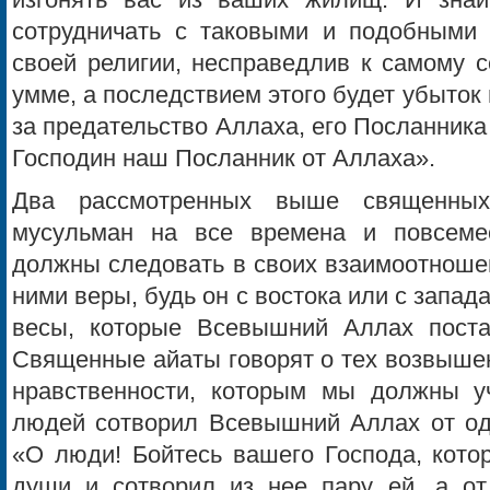
изгонять вас из ваших жилищ. И знайт
сотрудничать с таковыми и подобными 
своей религии, несправедлив к самому с
умме, а последствием этого будет убыток 
за предательство Аллаха, его Посланника
Господин наш Посланник от Аллаха».
Два рассмотренных выше священных
мусульман на все времена и повсемес
должны следовать в своих взаимоотношен
ними веры, будь он с востока или с запада
весы, которые Всевышний Аллах поста
Священные айаты говорят о тех возвыше
нравственности, которым мы должны уч
людей сотворил Всевышний Аллах от одн
«О люди! Бойтесь вашего Господа, кото
души и сотворил из нее пару ей, а от