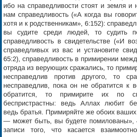
ибо на справедливости стоят и земля и 
нам справедливость («А когда вы говори
хотя и к родственникам», 6:152): справед
вы судите среди людей, то судить по
справедливость в свидетельстве («И во
справедливых из вас и установите свид
65:2), справедливость в примирении меж
отряда из верующих сражались, то примир
несправедлив против другого, то ср
несправедлив, пока он не обратится к 
обратится, то примирите их по сп
беспристрастны: ведь Аллах любит бе
ведь братья. Примиряйте же обоих ваших
— может быть, вы будете помилованы», 4
записи того, что касается взаимоот