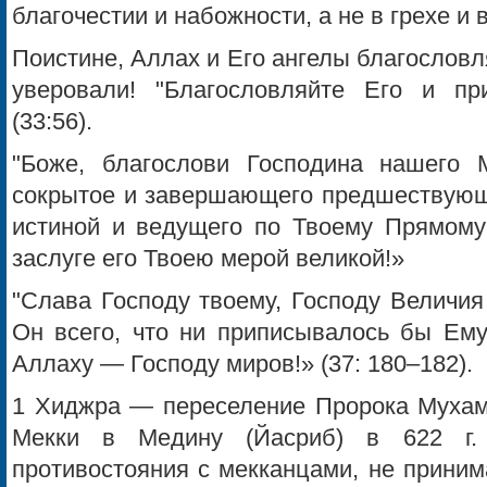
благочестии и набожности, а не в грехе и 
Поистине, Аллах и Его ангелы благословл
уверовали! "Благословляйте Его и пр
(33:56).
"Боже, благослови Господина нашего 
сокрытое и завершающего предшествующ
истиной и ведущего по Твоему Прямому 
заслуге его Твоею мерой великой!»
"Слава Господу твоему, Господу Величи
Он всего, что ни приписывалось бы Ему
Аллаху — Господу миров!» (37: 180–182).
1 Хиджра — переселение Пророка Мухамм
Мекки в Медину (Йасриб) в 622 г. 
противостояния с мекканцами, не прини