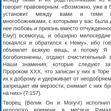
говорит правоверным: «Возможно, уже в
установит между вами и теми ва
многобожниками, с которыми у вас была 
нее любовь и приязнь вместо отчужденност
Ему!) все­могущ, и обширно милосердие
покаялся и обратился к Нему», ибо го
объемлет всякую вещь, и потому Я 
богобоязненны, отдают очистительный 
Наши знамения; которые следуют за
Пророком ХХХ, что записан у них в Торе
их к доброму и удерживает от неодобряем
запрещает им мерзости, снимает с них б
на них» (7:157).
Творец (Велик Он и Могуч!) исполни
недолгого времени в месяце Рамад