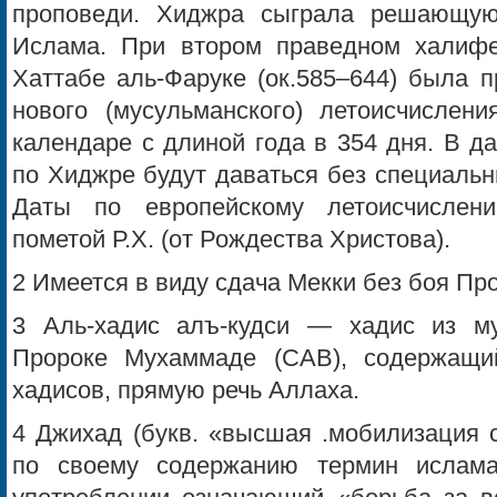
проповеди. Хиджра сыграла решающую
Ислама. При втором праведном халифе
Хаттабе аль-Фаруке (ок.585–644) была п
нового (мусульманского) летоисчислени
календаре с длиной года в 354 дня. В 
по Хиджре будут даваться без специальн
Даты по европейскому летоисчислен
пометой Р.Х. (от Рождества Христова).
2 Имеется в виду сдача Мекки без боя Пр
3 Аль-хадис алъ-кудси — хадис из му
Пророке Мухаммаде (САВ), содержащи
хадисов, прямую речь Аллаха.
4 Джихад (букв. «высшая .мобилизация 
по своему содержанию термин ислам