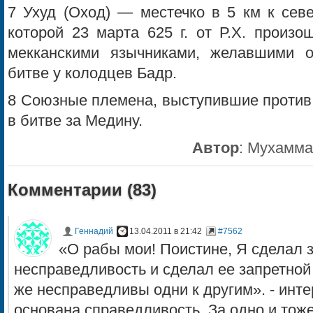
7 Ухуд (Оход) — местечко в 5 км к сев
которой 23 марта 625 г. от Р.Х. произ
мекканскими язычниками, желавшими о
битве у колодцев Бадр.
8 Союзные племена, выступившие против
в битве за Медину.
Автор
:
Мухамма
Комментарии (
83
)
Геннадий
13.04.2011 в 21:42
#7562
«О рабы мои! Поистине, Я сделал 
несправедливость и сделал ее запретной 
же несправедливы одни к другим». - инте
основана справедливость. За одно и тож