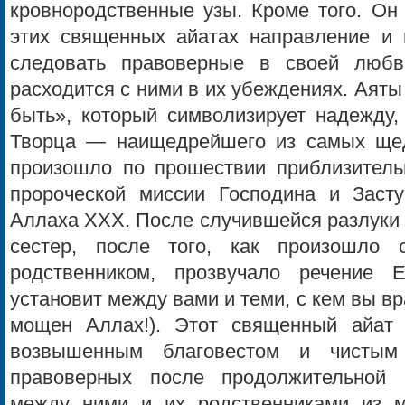
кровнородственные узы. Кроме того. Он 
этих священных айатах направление и 
следовать правоверные в своей люб
расходится с ними в их убеждениях. Аят
быть», который символизирует надежду,
Творца — наищедрейшего из самых щед
произошло по прошествии приблизитель
проро­ческой миссии Господина и Заст
Аллаха ХХХ. После случившейся разлуки 
сестер, после того, как произошло 
родственником, прозвучало речение 
установит между вами и теми, с кем вы вр
мощен Аллах!). Этот священный айат 
возвышенным благовестом и чистым
правоверных после продолжительной
между ними и их родственниками из м