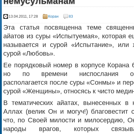
немусульманам
13.04.2011, 17:28
Коран
83
Эта статья посвященна теме священн
айатов из суры «Испытуемая», которая е
называется и сурой «Испытание», или 
сурой «Любовь».
Ее порядковый номер в корпусе Корана 6
но по времени ниспослания о
располагается после суры «Сонмы» и пер
сурой «Женщины», относясь к чисто меди
В тематических айатах, вынесенных в 
Аллах (велик Он и могуч!) благовестит
что, по Своей милости и милосердию, О
народы врагов, которых связы