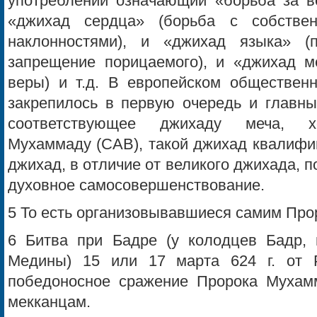
употреблении означающий «борьба за ве
«джихад сердца» (борьба с собстве
наклонностями), и «джихад языка» (
запрещение порицаемого), и «джихад м
веры) и т.д. В европейском обществен
закрепилось в первую очередь и главны
соответствующее джихаду меча, х
Мухаммаду (САВ), такой джихад квалифи
джихад, в отличие от великого джихада, 
духовное самосовершенствование.
5 То есть организовывавшиеся самим Пр
6 Битва при Бадре (у колодцев Бадр, 
Медины) 15 или 17 марта 624 г. от 
победоносное сражение Пророка Мухам
мекканцам.