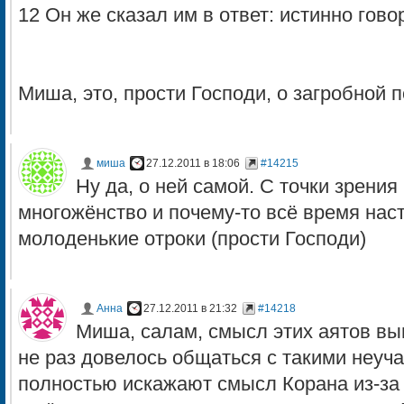
12 Он же сказал им в ответ: истинно гово
Миша, это, прости Господи, о загробной 
миша
27.12.2011 в 18:06
#14215
Ну да, о ней самой. С точки зрения
многожёнство и почему-то всё время на
молоденькие отроки (прости Господи)
Анна
27.12.2011 в 21:32
#14218
Миша, салам, смысл этих аятов в
не раз довелось общаться с такими неуч
полностью искажают смысл Корана из-за 