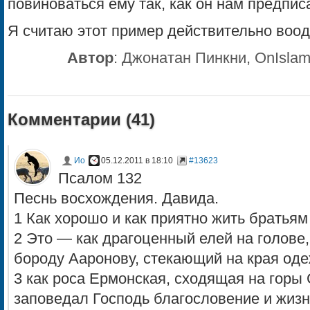
повиноваться ему так, как он нам предпис
Я считаю этот пример действительно во
Автор
:
Джонатан Пинкни, OnIslam
Комментарии (
41
)
Ио
05.12.2011 в 18:10
#13623
Псалом 132
Песнь восхождения. Давида.
1 Как хорошо и как приятно жить братьям 
2 Это — как драгоценный елей на голове
бороду Ааронову, стекающий на края одеж
3 как роса Ермонская, сходящая на горы 
заповедал Господь благословение и жизнь