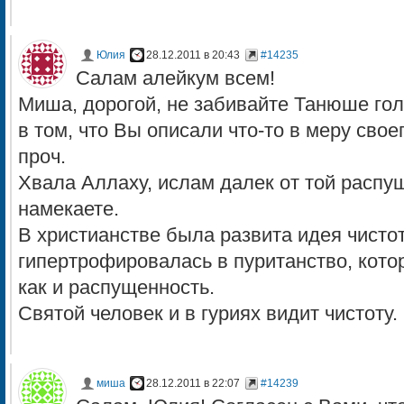
Юлия
28.12.2011 в 20:43
#14235
Салам алейкум всем!
Миша, дорогой, не забивайте Танюше гол
в том, что Вы описали что-то в меру свое
проч.
Хвала Аллаху, ислам далек от той распу
намекаете.
В христианстве была развита идея чисто
гипертрофировалась в пуританство, кото
как и распущенность.
Святой человек и в гуриях видит чистоту.
миша
28.12.2011 в 22:07
#14239