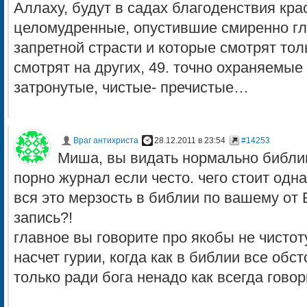
Аллаху, будут в садах благоденствия кр
целомудренные, опустившие смиренно гла
запретной страсти и которые смотрят толь
смотрят на других, 49. точно охраняемые
затронутые, чистые- пречистые…
Враг антихриста
28.12.2011 в 23:54
#14253
Миша, вы видать нормально библию
порно журнал если често. чего стоит одна
вся это мерзость в библии по вашему от 
запись?!
главное вы говорите про якобы не чистот
насчет гурии, когда как в библии все обст
только ради бога ненадо как всегда говори