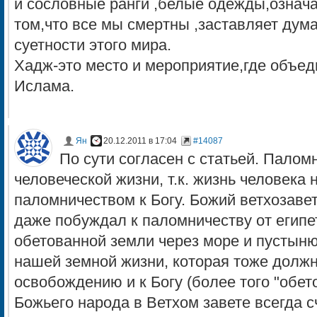
и сословные ранги ,белые одежды,означ
том,что все мы смертны ,заставляет дум
суетности этого мира.
Хадж-это место и мероприятие,где объед
Ислама.
Ян
20.12.2011 в 17:04
#14087
По сути согласен с статьей. Пало
человеческой жизни, т.к. жизнь человека
паломничеством к Богу. Божий ветхозаве
даже побуждал к паломничеству от египет
обетованной земли через море и пустыню
нашей земной жизни, которая тоже должн
освобождению и к Богу (более того "обет
Божьего народа в Ветхом завете всегда с