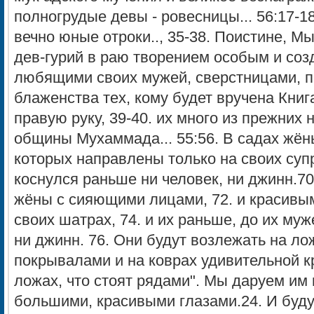
полногрудые девы - ровесницы... 56:17-1
вечно юные отроки.., 35-38. Поистине, 
дев-гурий в раю творением особым и соз
любящими своих мужей, сверстницами, 
блаженства тех, кому будет вручена Книг
правую руку, 39-40. их много из прежних 
общины Мухаммада... 55:56. В садах жё
которых направлены только на своих супр
коснулся раньше ни человек, ни джинн.70
жёны с сияющими лицами, 72. и красивым
своих шатрах, 74. и их раньше, до их муж
ни джинн. 76. Они будут возлежать на л
покрывалами и на коврах удивительной кр
ложах, что стоят рядами". Мы даруем им
большими, красивыми глазами.24. И буду