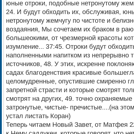
юные отроки, подобные нетронутому жемчу
24. И будут обходить их, обслуживая, юн
нетронутому жемчугу по чистоте и белизне
воздаяния, Мы сочетаем их браком в раю
большеокими, от чрезмерной красоты кот
изумление... 37:45. Отроки будут обходит
наполненными напитком из непрерывно т
источников, 48. У этих, искренне поклон
садах благоденствия красивые большегл
целомудренные, опустившие смиренно гла
запретной страсти и которые смотрят толь
смотрят на других, 49. точно охраняемые
затронутые, чистые- пречистые....(на это
устал листать Коран)
Теперь читаем Новый Завет, от Матфея 2
к Нему саддукеи, которые говорят, что не