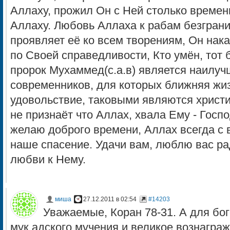
Аллаху, прожил Он с Ней столько времен
Аллаху. Любовь Аллаха к рабам безгран
проявляет её ко всем творениям, Он нака
по Своей справедливости, Кто умён, тот 
пророк Мухаммед(с.а.в) является наилу
современников, для которых ближняя жиз
удовольствие, таковыми являются христиа
не признаёт что Аллах, хвала Ему - Госп
желаю доброго времени, Аллах всегда с 
наше спасение. Удачи вам, люблю вас ра
любви к Нему.
миша
27.12.2011 в 02:54
#14203
Уважаемые, Коран 78-31. А для бог
мук адского мучения и великое вознагражде