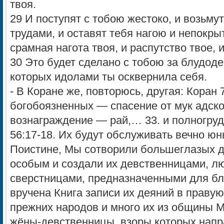
твоя.
29 И поступят с тобою жестоко, и возьмут
трудами, и оставят тебя нагою и непокры
срамная нагота твоя, и распутство твое, 
30 Это будет сделано с тобою за блудоде
которых идолами ты осквернила себя.
- В Коране же, повторюсь, другая: Коран 
богобоязненных — спасение от мук адско
вознаграждение — рай,… 33. и полногр
56:17-18. Их будут обслуживать вечно юны
Поистине, Мы сотворили большеглазых д
особым и создали их девственницами, л
сверстницами, предназначенными для бла
вручена Книга записи их деяний в правую 
прежних народов и много их из общины 
жёны-девственницы, взоры которых напр