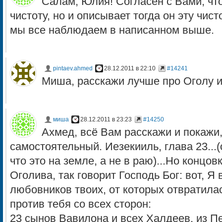
Салам, Юлия! Согласен с Вами, что
чистоту, но и описывает тогда он эту чист
мы все наблюдаем в написанном выше.
pintaev.ahmed
28.12.2011 в 22:10
#14241
Миша, расскажи лучше про Оголу и
миша
28.12.2011 в 23:23
#14250
Ахмед, всё Вам расскажи и покажи,
самостоятельный. Иезекииль, глава 23...(
что это на земле, а не в раю)...Но концов
Оголива, так говорит Господь Бог: вот, Я
любовников твоих, от которых отвратилас
против тебя со всех сторон:
23 сынов Вавилона и всех Халдеев, из Пе