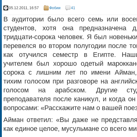
05.12.2011, 16:57
Фобии
41
В аудитории было всего семь или восе
студентов, хотя она предназначена д
тридцати-сорока человек. Я был новеньк
перевелся во втором полугодии после то
как отучился семестр в Египте. Наш
учителем был хорошо одетый мароккан
сорока с лишним лет по имени Айман,
тихим голосом при разговоре на английс
голосом на арабском. Другие ст
преподавателя после каникул, и когда он
вопросами: «Расскажите нам о вашей поез
Айман ответил: «Вы даже не представля
как единое целое, мусульмане со всего м