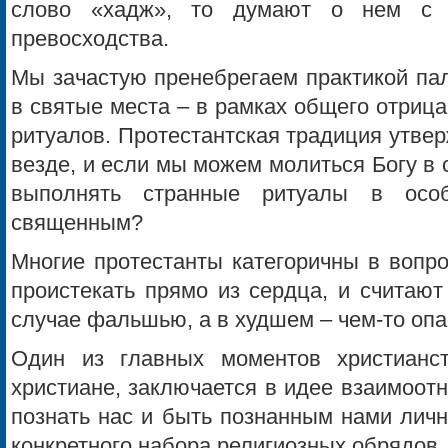
слово «хадж», то думают о нем с 
превосходства.
Мы зачастую пренебрегаем практикой па
в святые места – в рамках общего отриц
ритуалов. Протестантская традиция утверж
везде, и если мы можем молиться Богу в с
выполнять странные ритуалы в осо
священным?
Многие протестанты категоричны в вопро
проистекать прямо из сердца, и считаю
случае фальшью, а в худшем – чем-то оп
Один из главных моментов христианст
христиане, заключается в идее взаимоотн
познать нас и быть познанным нами личн
конкретного набора религиозных обрядов.