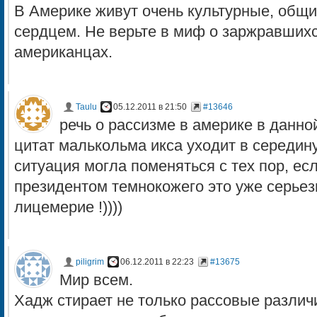
В Америке живут очень культурные, общ
сердцем. Не верьте в миф о заржравших
американцах.
Taulu
05.12.2011 в 21:50
#13646
речь о рассизме в америке в данно
цитат малькольма икса уходит в середин
ситуация могла поменяться с тех пор, ес
президентом темнокожего это уже серье
лицемерие !))))
piligrim
06.12.2011 в 22:23
#13675
Мир всем.
Хадж стирает не только рассовые различ