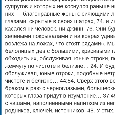
супругов и которых не коснулся раньше н
них — благонравные жёны с сияющими ли
глазами, скрытые в своих шатрах, 74. и и
касался ни человек, ни джинн. 76. Они б
зелёными покрывалами и на коврах удиви
возлежа на ложах, что стоят рядами». М
белолицых дев с большими, красивыми гл
обходить их, обслуживая, юные отроки, 
жемчугу по чистоте и белизне… 24. И буд
обслуживая, юные отроки, подобные нет
чистоте и белизне… 44:54. Сверх этого в
браком в раю с черноглазыми, большеоки
которых глаза придут в изумление… 37:45
с чашами, наполненными напитком из не
родников, ключей, источников, 48. У эти