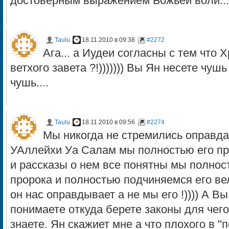
достоверным выражением Божьей воли...
Taulu
18.11.2010 в 09:38
#2272
Ага... а Иудеи согласны с тем что
ветхого завета ?!))))))) Вы Ян несете чуш
чушь....
Taulu
18.11.2010 в 09:56
#2274
Мы никогда не стремились оправд
УАллейхи Уа Салам мы полностью его пр
и рассказы о нем все понятны мы полнос
пророка и полностью подчиняемся его в
он нас оправдывает а не мы его !)))) А В
понимаете откуда берете законы для чег
знаете. Ян скажиет мне а что плохого в "