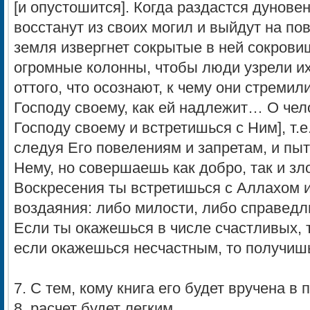
[и опустошится]. Когда раздастся дуновен
восстанут из своих могил и выйдут на по
земля извергнет сокрытые в ней сокрови
огромные колонны, чтобы люди узрели их,
оттого, что осознают, к чему они стремил
Господу своему, как ей надлежит… О чел
Господу своему и встретишься с Ним], т.е
следуя Его повелениям и запретам, и пы
Нему, но совершаешь как добро, так и зло
Воскресения ты встретишься с Аллахом 
воздаяния: либо милости, либо справедл
Если ты окажешься в числе счастливых, 
если окажешься несчастным, то получиш
7. С тем, кому книга его будет вручена в 
8. расчет будет легким,