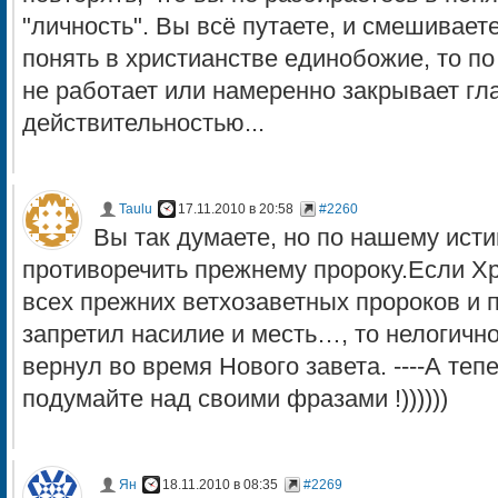
"личность". Вы всё путаете, и смешиваете
понять в христианстве единобожие, то п
не работает или намеренно закрывает гл
действительностью...
Taulu
17.11.2010 в 20:58
#2260
Вы так думаете, но по нашему ист
противоречить прежнему пророку.Если Х
всех прежних ветхозаветных пророков и 
запретил насилие и месть…, то нелогичн
вернул во время Нового завета. ----А теп
подумайте над своими фразами !))))))
Ян
18.11.2010 в 08:35
#2269