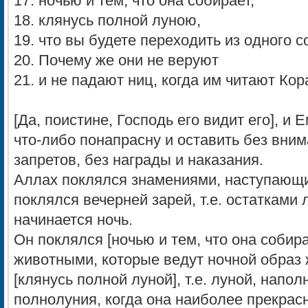
17. ночью и тем, что она собирает,
18. клянусь полной луною,
19. что вы будете переходить из одного с
20. Почему же они не веруют
21. и не падают ниц, когда им читают Кор
[Да, поистине, Господь его видит его], и
что-либо понапрасну и оставить без вним
запретов, без награды и наказания.
Аллах поклялся знамениями, наступающи
поклялся вечерней зарей, т.е. остатками
начинается ночь.
Он поклялся [ночью и тем, что она собира
животными, которые ведут ночной образ жи
[клянусь полной луной], т.е. луной, напо
полнолуния, когда она наиболее прекрасн