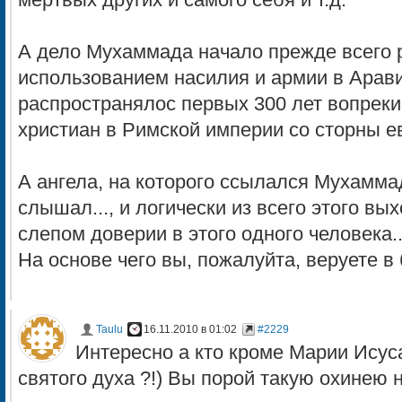
мёртвых других и самого себя и т.д.
А дело Мухаммада начало прежде всего р
использованием насилия и армии в Арави
распространялос первых 300 лет вопрек
христиан в Римской империи со сторны ев
А ангела, на которого ссылался Мухаммад
слышал..., и логически из всего этого вы
слепом доверии в этого одного человека..
На основе чего вы, пожалуйта, веруете в
Taulu
16.11.2010 в 01:02
#2229
Интересно а кто кроме Марии Ису
святого духа ?!) Вы порой такую охинею н