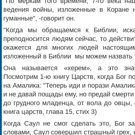
"По меркам того времени, 7-го века на
ведения войны, изложенные в Коране 
гуманные", -говорит он.
"Когда мы обращаемся к Библии, иск
преподносится людям сейчас, то действи
окажется для многих людей настоящи
изложенный в Библии мы можем назвать т
Она называется «херем», а это зна
Посмотрим 1-ю книгу Царств, когда Бог п
на Амалика: "Теперь иди и порази Амалика,
и не давай пощады ему, но предай смерти 
до грудного младенца, от вола до овцы, 
книга царств, глава 15, стих 3)
Когда Саул не смог сделать это, Бог з
словами, Саул совершил страшный грех, 