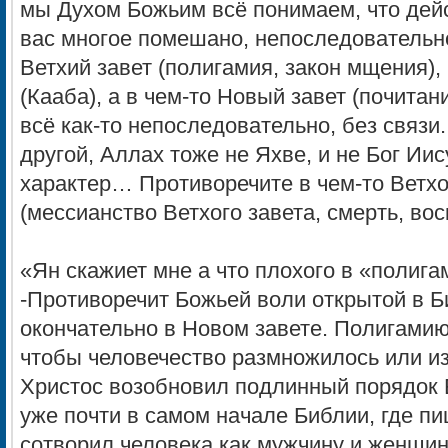
мы Духом Божьим всё понимаем, что дейст
вас многое помешано, непоследовательно
Ветхий завет (полигамия, закон мщения),
(Кааба), а в чем-то Новый завет (почита
всё как-то непоследовательно, без связи
другой, Аллах тоже не Яхве, и не Бог Иис
характер… Противоречите в чем-то Ветхо
(мессианство Ветхого завета, смерть, во
«Ян скажиет мне а что плохого в «полига
-Противоречит Божьей воли открытой в Б
окончательно в Новом завете. Полигамию
чтобы человечество размножилось или из
Христос возобновил подлинный порядок
уже почти в самом начале Библии, где пиш
сотворил человека как мужчину и женщин