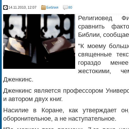
14.11.2010, 12:07
Библия
80
Религиовед Ф
сравнить факт
Библии, сообщает
"К моему больш
священные тек
гораздо мен
жестокими, ч
Дженкинс.
Дженкинс является профессором Универс
и автором двух книг.
Насилие в Коране, как утверждает он
оборонительное, а не наступательное.