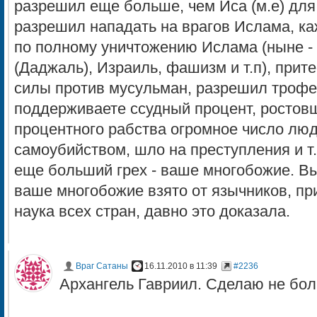
разрешил еще больше, чем Иса (м.е) для
разрешил нападать на врагов Ислама, к
по полному уничтожению Ислама (ныне -
(Даджаль), Израиль, фашизм и т.п), при
силы против мусульман, разрешил трофеи
поддерживаете ссудный процент, ростовщ
процентного рабства огромное число лю
самоубийством, шло на преступления и т.п
еще больший грех - ваше многобожие. Вы
ваше многобожие взято от язычников, при
наука всех стран, давно это доказала.
Враг Сатаны
16.11.2010 в 11:39
#2236
Архангель Гавриил. Сделаю не бол