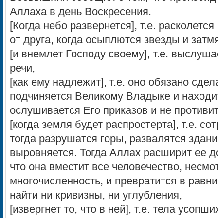
Аллаха в день Воскресения.
[Когда небо развернется], т.е. расколется
от друга, когда осыплются звезды и затм
[и внемлет Господу своему], т.е. выслуш
речи,
[как ему надлежит], т.е. оно обязано сдел
подчиняется Великому Владыке и находит
ослушивается Его приказов и не противит
[когда земля будет распростерта], т.е. со
тогда разрушатся горы, развалятся здани
выровняется. Тогда Аллах расширит ее до
что она вместит все человечество, несмот
многочисленность, и превратится в равни
найти ни кривизны, ни углубления,
[извергнет то, что в ней], т.е. тела усопш