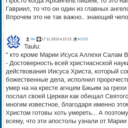
Просто когда Архангель пишем, то это на
Гавриил, то что он один из главных ангел
Впрочем это не так важно.. знающий чело
Ян
17.11.2010 в 15:15
#2253
Taulu:
" кто кроме Марии Исуса Аллехи Салам Ви
- Достоверность всей христиаснской наук
действования Иисуса Христа, который с
божественные дела, исполнил пророчеств
умер на на кресте агнцем Бжьим за грехи
послал своей Церкви как обещал Святого 
многим известное, благодаря именно это
Христом готовы хоть умереть... А поэтом
всему, что эти апостолы узнали от Марии 