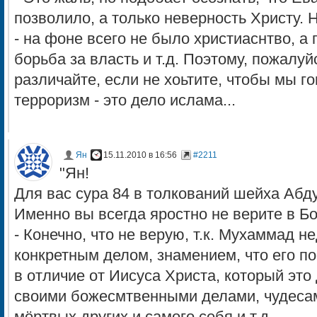
позволило, а только неверность Христу. Н
- на фоне всего не было христиаснтво, а 
борьба за власть и т.д. Поэтому, пожалуй
различайте, если не хоьтите, чтобы мы г
терроризм - это дело ислама...
Ян
15.11.2010 в 16:56
#2211
"Ян!
Для вас сура 84 в толкований шейха Аб
Именно вы всегда яростно не верите в Б
- Конечно, что не верую, т.к. Мухаммад 
конкретным делом, знамением, что его по
в отличие от Иисуса Христа, который это
своими божесмтвенными делами, чудесам