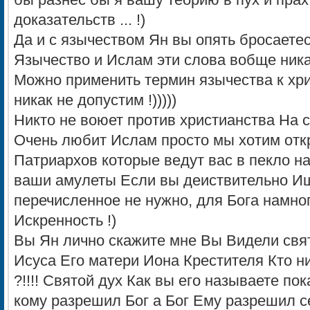
бы разнес бы я вашу теорию в пух и прах
доказательств ... !)
Да и с язычеством Ян вы опять бросаете
Язычество и Ислам эти слова вобще ник
Можно применить термин язычества к хри
никак не допустим !)))))
Никто не воюет против христианства На 
Очень любит Ислам просто мы хотим отк
Патриархов которые ведут вас в пекло н
ваши амулеты Если вы деиствительно Ищ
перечисленное не нужно, для Бога намно
Искренность !)
Вы Ян лично скажите мне Вы Видели свято
Исуса Его матери Иона Крестителя Кто н
?!!!! Святой дух Как вы его называете по
кому разрешил Бог а Бог Ему разрешил с