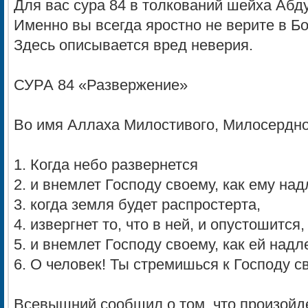
Для вас сура 84 в толкований шейха Аб
Именно вы всегда яростно не верите в Б
Здесь описывается вред неверия.
СУРА 84 «Развержение»
Во имя Аллаха Милостивого, Милосердно
1. Когда небо развернется
2. и внемлет Господу своему, как ему над
3. когда земля будет распростерта,
4. извергнет то, что в ней, и опустошится,
5. и внемлет Господу своему, как ей над
6. О человек! Ты стремишься к Господу с
Всевышний сообщил о том, что произойд