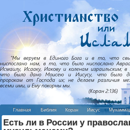
Главная
Библия
Коран
Иисус
Мухамма
Есть ли в России у правосл