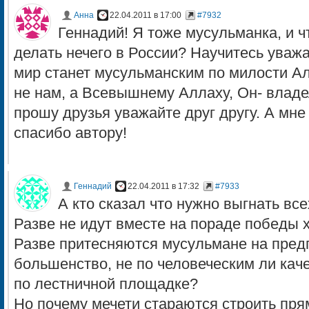
Анна
22.04.2011 в 17:00
#7932
Геннадий! Я тоже мусульманка, и ч
делать нечего в России? Научитесь уважа
мир станет мусульманским по милости А
не нам, а Всевышнему Аллаху, Он- владе
прошу друзья уважайте друг другу. А мне
спасибо автору!
Геннадий
22.04.2011 в 17:32
#7933
А кто сказал что нужно выгнать все
Разве не идут вместе на пораде победы 
Разве притесняются мусульмане на предп
большенство, не по человеческим ли кач
по лестничной площадке?
Но почему мечети стараются строить пря