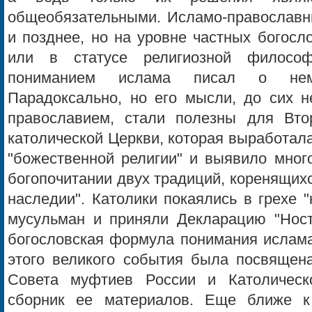
общеобязательными. Исламо-православ
и позднее, но на уровне частных богосл
или в статусе религиозной филосо
пониманием ислама писал о нем
Парадоксально, но его мысли, до сих н
православием, стали полезны для Вто
католической Церкви, которая выработал
"божественной религии" и выявило мног
богопочитании двух традиций, коренящих
наследии". Католики покаялись в грехе 
мусульман и приняли Декларацию "Ностр
богословская формула понимания ислама
этого великого события была посвящен
Совета муфтиев России и Католическ
сборник ее материалов. Еще ближе к