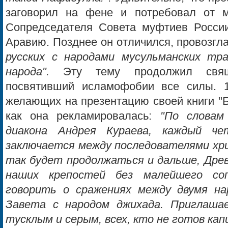
заговорил на фене и потребовал от м
Сопредседателя Совета муфтиев России
Аравию. Позднее он отличился, провозгл
русских с народами мусульманских тра
народа".
Эту тему продолжил свящ
посвятивший исламофобии все силы. 1
желающих на презентацию своей книги "Б
как она рекламировалась:
"По словам 
диакона Андрея Кураева, каждый ч
заключается между последователями хри
так будет продолжаться и дальше, Древ
наших крепостей без малейшего соп
говорить о сражениях между двумя на
Завета с народом джихада. Приглашае
тусклым и серым, всех, кто не готов ка