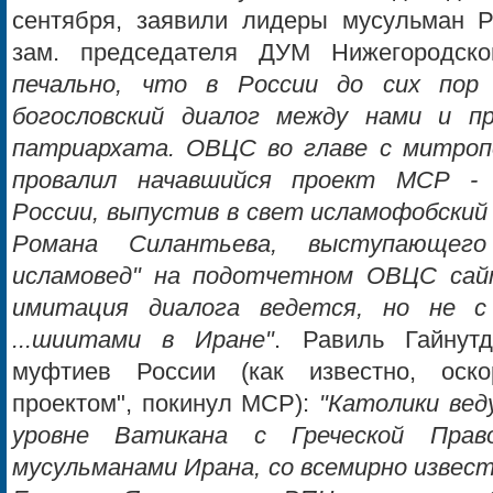
сентября, заявили лидеры мусульман Р
зам. председателя ДУМ Нижегородск
печально, что в России до сих пор
богословский диалог между нами и пр
патриархата. ОВЦС во главе с митроп
провалил начавшийся проект МСР - 
России, выпустив в свет исламофобский
Романа Силантьева, выступающег
исламовед" на подотчетном ОВЦС сай
имитация диалога ведется, но не с
...шиитами в Иране"
. Равиль Гайнутд
муфтиев России (как известно, оско
проектом", покинул МСР):
"Католики вед
уровне Ватикана с Греческой Прав
мусульманами Ирана, со всемирно извест