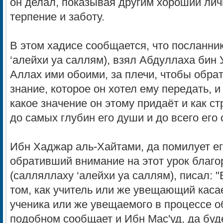
он делал, показывая другим хороший ли
терпение и заботу.
В этом хадисе сообщается, что посланни
‘алейхи уа саллям), взял Абдуллаха бин 
Аллах ими обоими, за плечи, чтобы обрат
знание, которое он хотел ему передать, и
какое значение он этому придаёт и как с
до самых глубин его души и до всего его
Ибн Хаджар аль-Хайтами, да помилует е
обративший внимание на этот урок благо
(салляллаху ‘алейхи уа саллям), писал: "
том, как учитель или же увещающий касае
ученика или же увещаемого в процессе о
подобном сообщает и Ибн Маc'уд, да буд