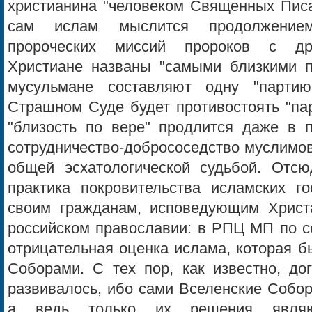
христианина "человеком Священных Писан
сам ислам мыслится продолжением
пророческих миссий пророков с дре
Христиане названы "самыми близкими п
мусульмане составляют одну "парти
Страшном Суде будет противостоять "пар
"близость по вере" продлится даже в п
сотрудничество-добрососедство муслимов
общей эсхатологической судьбой. Отсю
практика покровительства исламских г
своим гражданам, исповедующим Христ
российском православии: в РПЦ МП по се
отрицательная оценка ислама, которая 
Соборами. С тех пор, как известно, до
развивалось, ибо сами Вселенские Собор
а ведь только их решения являю