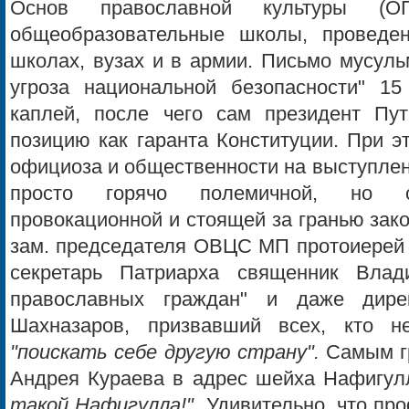
Основ православной культуры (О
общеобразовательные школы, проведе
школах, вузах и в армии. Письмо мусуль
угроза национальной безопасности" 15
каплей, после чего сам президент Пу
позицию как гаранта Конституции. При э
официоза и общественности на выступлен
просто горячо полемичной, но от
провокационной и стоящей за гранью зак
зам. председателя ОВЦС МП протоиерей 
секретарь Патриарха священник Влад
православных граждан" и даже дире
Шахназаров, призвавший всех, кто н
"поискать себе другую страну".
Самым г
Андрея Кураева в адрес шейха Нафигу
такой Нафигулла!"
. Удивительно, что п