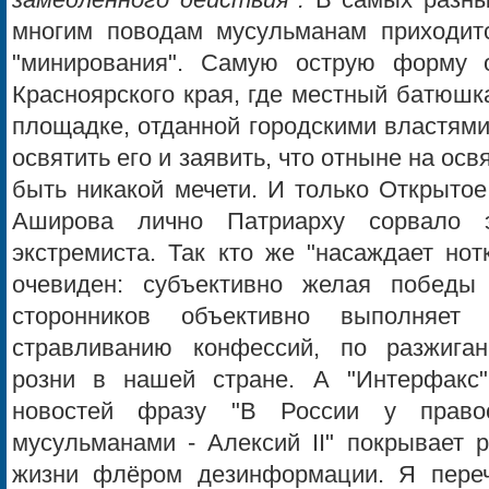
замедленного действия".
В самых разных
многим поводам мусульманам приходитс
"минирования". Самую острую форму 
Красноярского края, где местный батюшк
площадке, отданной городскими властями
освятить его и заявить, что отныне на ос
быть никакой мечети. И только Открыто
Аширова лично Патриарху сорвало э
экстремиста. Так кто же "насаждает но
очевиден: субъективно желая побед
сторонников объективно выполняет
стравливанию конфессий, по разжига
розни в нашей стране. А "Интерфакс"
новостей фразу "В России у право
мусульманами - Алексий II" покрывает 
жизни флёром дезинформации. Я пере