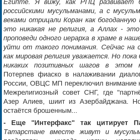
Египте. Я вижу, как РПЦ развивает б
российскими мусульманами, а с мусульм
веками отрицали Коран как богоданную к
это никакая не религия, а Аллах - это
проповеди одного иерарха в храме в наш
уйти от такого понимания. Сейчас на с
как мировая религия уважается. Но пока
никаких позитивных шагов в этом н
Потерпев фиаско в налаживании диало
России, ОВЦС МП переключил внимание н
Межрелигиозный совет СНГ, где "партн
Азер Алиев, шиит из Азербайджана. Но
остаётся брошенным...
- Еще "Интерфакс" так цитирует П
Татарстане вместе живут и мусульм