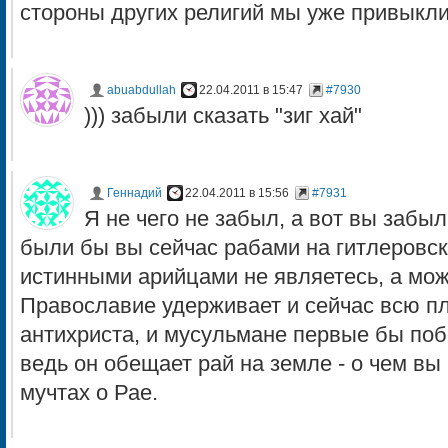
стороны других религий мы уже привыкли
abuabdullah
22.04.2011 в 15:47
#7930
))) забыли сказать "зиг хай"
Геннадий
22.04.2011 в 15:56
#7931
Я не чего не забыл, а вот вы забы
были бы вы сейчас рабами на гитлеровск
истинными арийцами не являетесь, а мож
Православие удерживает и сейчас всю пл
антихриста, и мусульмане первые бы поб
ведь он обещает рай на земле - о чем вы
мучтах о Рае.