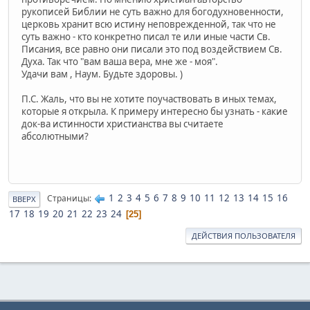
рукописей Библии не суть важно для богодухновенности,
церковь хранит всю истину неповрежденной, так что не
суть важно - кто конкретно писал те или иные части Св.
Писания, все равно они писали это под воздействием Св.
Духа. Так что "вам ваша вера, мне же - моя".
Удачи вам , Наум. Будьте здоровы. )
П.С. Жаль, что вы не хотите поучаствовать в иных темах,
которые я открыла. К примеру интересно бы узнать - какие
док-ва истинности христианства вы считаете
абсолютными?
1
2
3
4
5
6
7
8
9
10
11
12
13
14
15
16
Страницы
ВВЕРХ
17
18
19
20
21
22
23
24
25
ДЕЙСТВИЯ ПОЛЬЗОВАТЕЛЯ