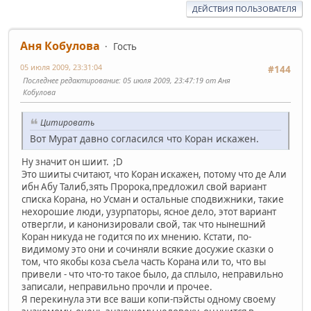
ДЕЙСТВИЯ ПОЛЬЗОВАТЕЛЯ
Аня Кобулова
Гость
05 июля 2009, 23:31:04
#144
Последнее редактирование
: 05 июля 2009, 23:47:19 от Аня
Кобулова
Цитировать
Вот Мурат давно согласился что Коран искажен.
Ну значит он шиит. ;D
Это шииты считают, что Коран искажен, потому что де Али
ибн Абу Талиб,зять Пророка,предложил свой вариант
списка Корана, но Усман и остальные сподвижники, такие
нехорошие люди, узурпаторы, ясное дело, этот вариант
отвергли, и канонизировали свой, так что нынешний
Коран никуда не годится по их мнению. Кстати, по-
видимому это они и сочиняли всякие досужие сказки о
том, что якобы коза съела часть Корана или то, что вы
привели - что что-то такое было, да сплыло, неправильно
записали, неправильно прочли и прочее.
Я перекинула эти все ваши копи-пэйсты одному своему