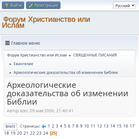
Войти
Регистрация
Форум Христианство или
Ислам
Главное меню
Форум Христианство или Ислам
СВЯЩЕННЫЕ ПИСАНИЯ
►
Евангелие
►
Археологические доказательства об изменении Библии
►
Археологические
доказательства об изменении
Библии
Автор azer, 09 мая 2006, 21:40:41
1
2
3
4
5
6
7
8
9
10
11
12
13
14
15
16
17
Страницы
ВНИЗ
18
19
20
21
22
23
24
25