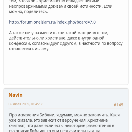
том, что якобы христианство обладает некими
неопровержимыми док-вами своей истинности. Если
можно, поделитесь.
http://forum.oneislam.ru/index.php?board=7.0
А также хочу разместить кое-какой материал о том,
действительно ли христиане, даже внутри одной
конфессии, согласны друг с другом, в частности по вопросу
отношения к исламу.
Navin
06 июля 2009, 01:45:33
#145
Про искажения Библии, я думаю, можно закончить. Как я
уже сказала, это зависит от вероучения. Христиане
считают, что даже если есть некоторые разночтения в
рукописях Библии, то они незначительны и на