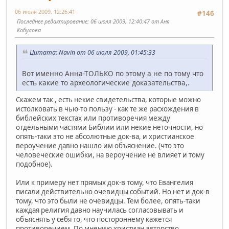
06 июля 2009, 12:26:41
#146
Последнее редактирование
: 06 июля 2009, 12:40:47 от Аня
Кобулова
Цитата: Navin от 06 июля 2009, 01:45:33
Вот именно Анна-ТОЛЬКО по этому а не по тому что
есть какие то археологические доказательства,.
Скажем так , есть некие свидетельства, которые можно
истолковать в чью-то пользу - как те же расхождения в
библейских текстах или противоречия между
отдельными частями Библии или некие неточности, но
опять-таки это не абсолютные док-ва, и христианское
вероучение давно нашло им объяснение. (что это
человеческие ошибки, на вероучение не влияет и тому
подобное).
Или к примеру нет прямых док-в тому, что Евангелия
писали действительно очевидцы событий. Но нет и док-в
тому, что это были не очевидцы. Тем более, опять-таки
каждая религия давно научилась согласовывать и
объяснять у себя то, что постороннему кажется
противоречием. По мнению христиан авторство