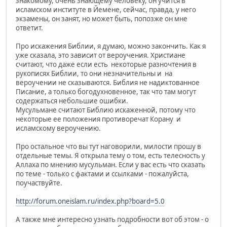
знакомому, очень знающему человеку, он учится в
исламском институте в Йемене, сейчас, правда, у него
экзамены, он занят, но может быть, попозже он мне
ответит.
Про искажения Библии, я думаю, можно закончить. Как я
уже сказала, это зависит от вероучения. Христиане
считают, что даже если есть некоторые разночтения в
рукописях Библии, то они незначительны и на
вероучении не сказываются. Библия не надиктованное
Писание, а только богодухновенное, так что там могут
содержаться небольшие ошибки.
Мусульмане считают Библию искаженной, потому что
некоторые ее положения противоречат Корану и
исламскому вероучению.
Про остальное что вы тут наговорили, милости прошу в
отдельные темы. Я открыла тему о том, есть телесность у
Аллаха по мнению мусульман. Если у вас есть что сказать
по теме - только с фактами и ссылками - пожалуйста,
поучаствуйте.
http://forum.oneislam.ru/index.php?board=5.0
А также мне интересно узнать подробности вот об этом - о