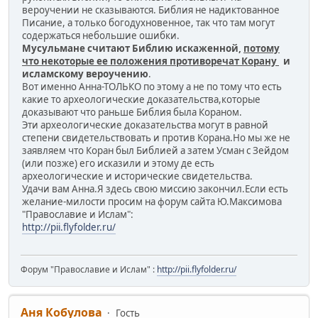
вероучении не сказываются. Библия не надиктованное
Писание, а только богодухновенное, так что там могут
содержаться небольшие ошибки.
Мусульмане считают Библию искаженной,
потому
что некоторые ее положения противоречат Корану
и
исламскому вероучению
.
Вот именно Анна-ТОЛЬКО по этому а не по тому что есть
какие то археологические доказательства,которые
доказывают что раньше Библия была Кораном.
Эти археологические доказательства могут в равной
степени свидетельствовать и против Корана.Но мы же не
заявляем что Коран был Библией а затем Усман с Зейдом
(или позже) его исказили и этому де есть
археологические и исторические свидетельства.
Удачи вам Анна.Я здесь свою миссию закончил.Если есть
желание-милости просим на форум сайта Ю.Максимова
"Православие и Ислам":
http://pii.flyfolder.ru/
Форум "Православие и Ислам" :
http://pii.flyfolder.ru/
Аня Кобулова
Гость