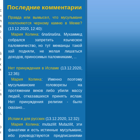
Последние комментарии
с
н
Правда или вымысел, что мусульмане
л
поклоняются черному камню в Мекке?
я
(13.12.2020, 12:40):
ю
Мария Колина
: блаблабла. Мухаммед
,
собрался запретить языческое
паломничество, но тут мекканцы такой
хай подняли, не желая лишаться
й
доходов, приносимых паломниками, ...
о
х
Нет принуждения в Исламе
(13.12.2020,
и
12:36):
Мария Колина
: Именно поэтому
.
мусульманские головорезы на
,
протяжении веков либо убили массу
а
людей, отказавшихся принять ислам.
Нет принуждения религии - было
сказано...
т
,
Ислам и для русских
(13.12.2020, 12:32):
Мария Колина
: mutazilit Mutazilit, эти
о
фанатики и есть истинные мусульмане,
ы
ибо руководствуются предписаниями