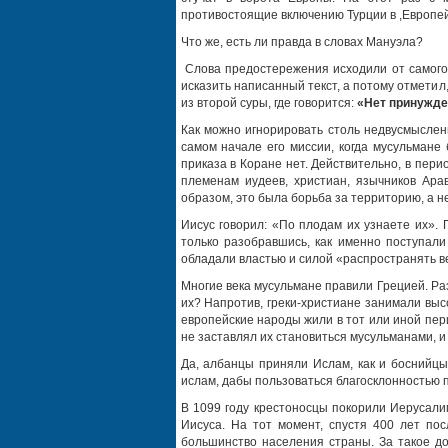
противостоящие включению Турции в ,Европей
Что же, есть ли правда в словах Мануэла?
Слова предостережения исходили от самого 
исказить написанный текст, а потому отмети
из второй суры, где говорится:
«Нет принужде
Как можно игнорировать столь недвусмыслен
самом начале его миссии, когда мусульмане
приказа в Коране нет. Действительно, в пер
племенам иудеев, христиан, язычников Арав
образом, это была борьба за территорию, а н
Иисус говорил: «По плодам их узнаете их».
только разобравшись, как именно поступали
обладали властью и силой «распространять в
Многие века мусульмане правили Грецией. Ра
их? Напротив, греки-христиане занимали выс
европейские народы жили в тот или иной пер
не заставлял их становиться мусульманами, 
Да, албанцы приняли Ислам, как и боснийцы
ислам, дабы пользоваться благосклонностью 
В 1099 году крестоносцы покорили Иерусали
Иисуса. На тот момент, спустя 400 лет по
большинство населения страны. За такое д