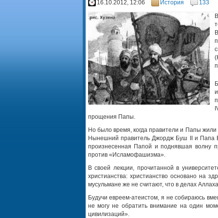
16.10.2012, 12:06
История
133
В
т
В
п
с
(
п
Б
и
п
I
прощения Папы.
Но было время, когда правители и Папы жили 
Нынешний правитель Джордж Буш II и Папа Б
произнесенная Папой и поднявшая волну пр
против «Исламофашизма».
В своей лекции, прочитанной в университет
христианства: христианство основано на здр
мусульмане же не считают, что в делах Аллаха
Будучи евреем-атеистом, я не собираюсь вме
не могу не обратить внимание на один мом
цивилизаций».