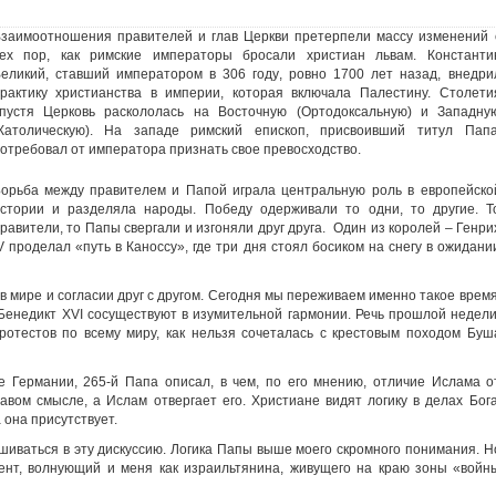
заимоотношения правителей и глав Церкви претерпели массу изменений 
ех пор, как римские императоры бросали христиан львам. Константи
еликий, ставший императором в 306 году, ровно 1700 лет назад, внедри
рактику христианства в империи, которая включала Палестину. Столети
пустя Церковь раскололась на Восточную (Ортодоксальную) и Западну
Католическую). На западе римский епископ, присвоивший титул Папа
отребовал от императора признать свое превосходство.
орьба между правителем и Папой играла центральную роль в европейско
стории и разделяла народы. Победу одерживали то одни, то другие. Т
равители, то Папы свергали и изгоняли друг друга. Один из королей – Генри
V проделал «путь в Каноссу», где три дня стоял босиком на снегу в ожидани
в мире и согласии друг с другом. Сегодня мы переживаем именно такое время
енедикт XVI сосуществуют в изумительной гармонии. Речь прошлой недели
отестов по всему миру, как нельзя сочеталась с крестовым походом Буш
е Германии, 265-й Папа описал, в чем, по его мнению, отличие Ислама о
авом смысле, а Ислам отвергает его. Христиане видят логику в делах Бога
 она присутствует.
шиваться в эту дискуссию. Логика Папы выше моего скромного понимания. Н
ент, волнующий и меня как израильтянина, живущего на краю зоны «войн