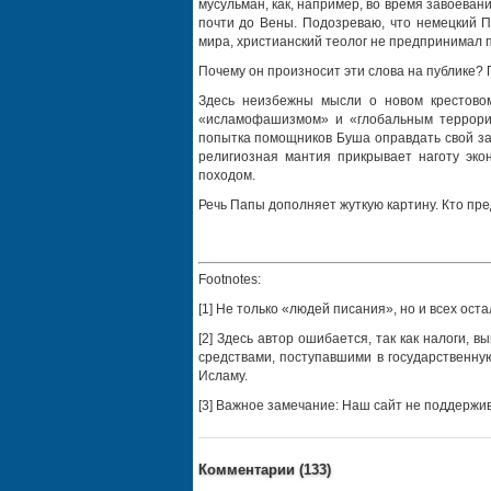
мусульман, как, например, во время завоеван
почти до Вены. Подозреваю, что немецкий Па
мира, христианский теолог не предпринимал п
Почему он произносит эти слова на публике?
Здесь неизбежны мысли о новом крестовом
«исламофашизмом» и «глобальным террориз
попытка помощников Буша оправдать свой за
религиозная мантия прикрывает наготу эко
походом.
Речь Папы дополняет жуткую картину. Кто пр
Footnotes:
[1] Не только «людей писания», но и всех оста
[2] Здесь автор ошибается, так как налоги,
средствами, поступавшими в государственну
Исламу.
[3] Важное замечание: Наш сайт не поддержива
Комментарии (
133
)