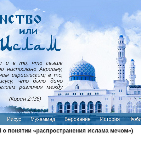
Иисус
Мухаммад
Верование
История
Фоб
й о понятии «распространения Ислама мечом»)