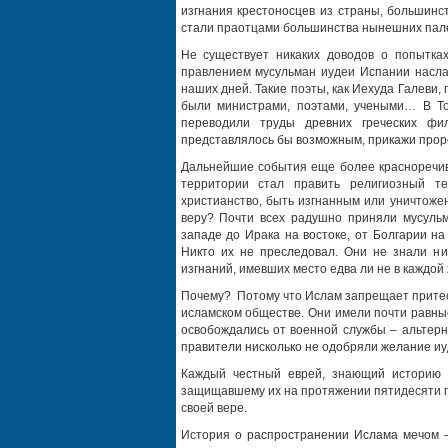
изгнания крестоносцев из страны, большинс
стали праотцами большинства нынешних пал
Не существует никаких доводов о попытка
правлением мусульман иудеи Испании наслаж
наших дней. Такие поэты, как Иехуда Галеви,
были министрами, поэтами, учеными… В То
переводили труды древних греческих фи
представлялось бы возможным, прикажи прор
Дальнейшие события еще более красноречивы
территории стал править религиозный т
христианство, быть изгнанным или уничтоже
веру? Почти всех радушно приняли мусульм
западе до Ирака на востоке, от Болгарии н
Никто их не преследовал. Они не знали ни
изгнаний, имевших место едва ли не в каждой
Почему? Потому что Ислам запрещает притес
исламском обществе. Они имели почти равны
освобождались от военной службы – альтерн
правители нисколько не одобряли желание иуд
Каждый честный еврей, знающий историю с
защищавшему их на протяжении пятидесяти по
своей вере.
История о распространении Ислама мечом –