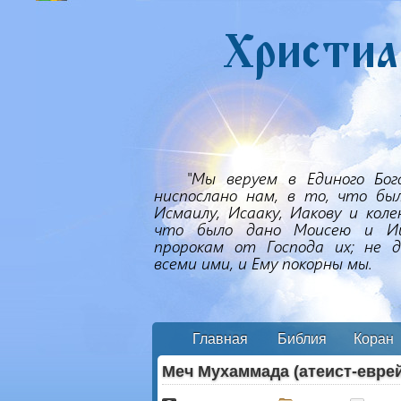
Главная
Библия
Коран
Меч Мухаммада (атеист-евре