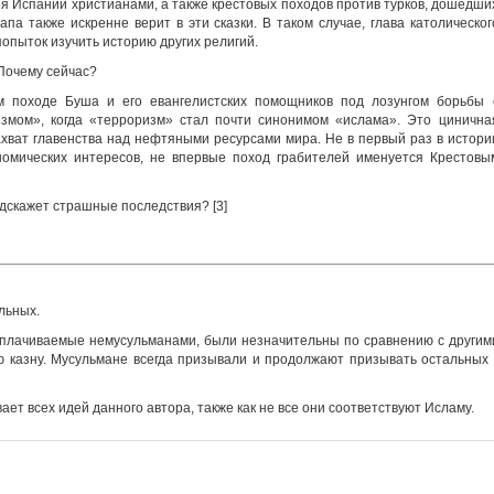
ия Испании христианами, а также крестовых походов против турков, дошедши
па также искренне верит в эти сказки. В таком случае, глава католическог
опыток изучить историю других религий.
 Почему сейчас?
 походе Буша и его евангелистских помощников под лозунгом борьбы 
мом», когда «терроризм» стал почти синонимом «ислама». Это цинична
хват главенства над нефтяными ресурсами мира. Не в первый раз в истори
номических интересов, не впервые поход грабителей именуется Крестовы
едскажет страшные последствия? [3]
льных.
 выплачиваемые немусульманами, были незначительны по сравнению с другим
ю казну. Мусульмане всегда призывали и продолжают призывать остальных 
ет всех идей данного автора, также как не все они соответствуют Исламу.