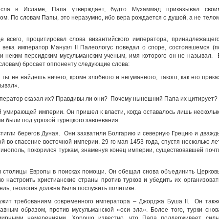
ысла в Исламе, Папа утверждает, будто Мухаммад приказывал свои
м. По словам Папы, это неразумно, ибо вера рождается с душой, а не телом
 всего, процитировал слова византийского императора, принадлежащего
4 века император Мануэл II Палеологус поведал о споре, состоявшемся (п
 и неким персидским мусульманским ученым, имя которого он не называл. 
 словам) бросает оппоненту следующие слова:
ты не найдешь ничего, кроме злобного и негуманного, такого, как его прика
зывал».
мператор сказал их? Правдивы ли они? Почему нынешний Папа их цитирует?
ой умирающей империи. Он пришел к власти, когда оставалось лишь нескольк
и были под угрозой турецкого завоевания.
стигли берегов Дуная. Они захватили Болгарию и северную Грецию и дважд
 во спасение восточной империи. 29-го мая 1453 года, спустя несколько ле
тинополь, покорился туркам, знаменуя конец империи, существовавшей почт
л столицы Европы в поисках помощи. Он обещал снова объединить Церковь
ью настроить христианские страны против турков и убедить их организоват
ель, теология должна была послужить политике.
лужит требованиям современного императора – Джорджа Буша II. Он такж
авным образом, против мусульманской «оси зла». Более того, турки снов
мирными намерениями. Хорошо известно, что Папа поддерживает силы