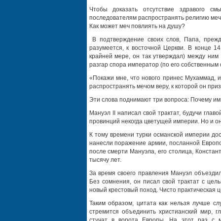
Чтобы доказать отсутствие здравого см
последователям распространять религию мечо
Как может меч повлиять на душу?
В подтверждение своих слов, Папа, прежде
разумеется, к восточной Церкви. В конце 1
крайней мере, он так утверждал) между ним
разгар спора император (по его собственным
«Покажи мне, что нового принес Мухаммад, и 
распространять мечом веру, к которой он при
Эти слова поднимают три вопроса: Почему и
Мануэл II написал свой трактат, будучи глав
провинций некогда цветущей империи. Но и он
К тому времени турки османской империи до
нанесли поражение армии, посланной Европой
после смерти Мануэла, его столица, Констан
тысячу лет.
За время своего правления Мануэл объезди
Без сомнения, он писал свой трактат с цел
новый крестовый поход. Чисто практическая ц
Таким образом, цитата как нельзя лучше с
стремится объединить христианский мир, гл
стучат в ворота Европы. На этот раз с 