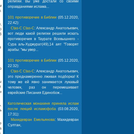
религии. Вы уже достали со своими
м
оправданиями ислама...
.
101 противоречие в Библии
(05.12.2020,
22:42):
,
Ctas-C Ctas-C
: Александр Анатольевич,
о
вот люди какой религии решили искать
В
противоречия в Таурате Всевышнего -
Сура аль-Худжурат(49),14 аят "Говорят
з
арабы: "мы увер...
101 противоречие в Библии
(05.12.2020,
22:32):
о
Ctas-C Ctas-C
: Александр Анатольевич,
это преднамеренно лживая подборка! К
ы
тому же ей явно занимается лукавый
т
человек, раз он перемешивает
и
еврейские Писания Единобож...
Католическая монахиня приняла ислам
.
после лекций исламофоба
(03.08.2020,
ь
17:31):
Махидевран Емельянова
: Махидевран
е
Султан,
а
,