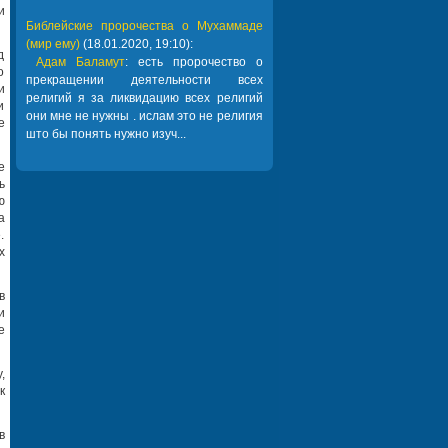
и
Библейские пророчества о Мухаммаде
(мир ему)
(18.01.2020, 19:10):
д
Адам Баламут
: есть пророчество о
о
прекращении деятельности всех
и
религий я за ликвидацию всех религий
и
они мне не нужны . ислам это не религия
е
што бы понять нужно изуч...
е
ь
ю
а
.
х
в
и
е
,
к
в