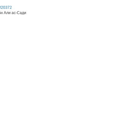
#20372
н Али ас-Сади