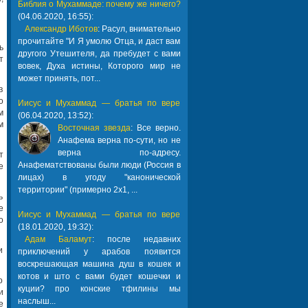
Библия о Мухаммаде: почему же ничего?
(04.06.2020, 16:55):
Александр Иботов
: Расул, внимательно
прочитайте "И Я умолю Отца, и даст вам
ь
другого Утешителя, да пребудет с вами
т
вовек, Духа истины, Которого мир не
может принять, пот...
в
о
Иисус и Мухаммад — братья по вере
м
(06.04.2020, 13:52):
м
Восточная звезда
: Все верно.
Анафема верна по-сути, но не
верна по-адресу.
т
Анафематствованы были люди (Россия в
е
лицах) в угоду "канонической
территории" (примерно 2х1, ...
ь
е
Иисус и Мухаммад — братья по вере
о
(18.01.2020, 19:32):
Адам Баламут
: после недавних
и
приключений у арабов появится
воскрешающая машина душ в кошек и
котов и што с вами будет кошечки и
о
куции? про конские тфилины мы
и
наслыш...
е