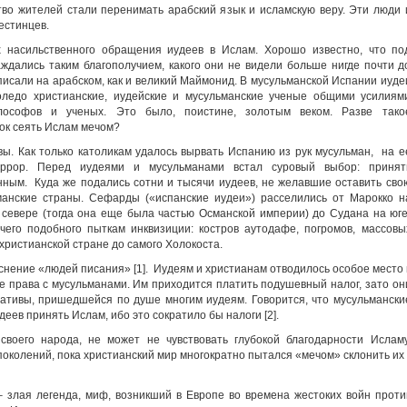
тво жителей стали перенимать арабский язык и исламскую веру. Эти люди 
естинцев.
х насильственного обращения иудеев в Ислам. Хорошо известно, что по
дались таким благополучием, какого они не видели больше нигде почти д
 писали на арабском, как и великий Маймонид. В мусульманской Испании иуде
ледо христианские, иудейские и мусульманские ученые общими усилиям
лософов и ученых. Это было, поистине, золотым веком. Разве тако
ок сеять Ислам мечом?
. Как только католикам удалось вырвать Испанию из рук мусульман, на е
еррор. Перед иудеями и мусульманами встал суровый выбор: принят
нным. Куда же подались сотни и тысячи иудеев, не желавшие оставить сво
анские страны. Сефарды («испанские иудеи») расселились от Марокко н
а севере (тогда она еще была частью Османской империи) до Судана на юге
чего подобного пыткам инквизиции: костров аутодафе, погромов, массовы
 христианской стране до самого Холокоста.
нение «людей писания» [1]. Иудеям и христианам отводилось особое место 
е права с мусульманами. Им приходится платить подушевный налог, зато он
ативы, пришедшейся по душе многим иудеям. Говорится, что мусульмански
еев принять Ислам, ибо это сократило бы налоги [2].
воего народа, не может не чувствовать глубокой благодарности Исламу
колений, пока христианский мир многократно пытался «мечом» склонить их 
 злая легенда, миф, возникший в Европе во времена жестоких войн проти