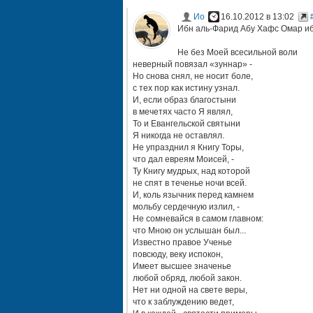
Ио
16.10.2012 в 13:02
Ибн аль-Фарид Абу Хафс Омар иб
Не без Моей всесильной воли
неверный повязал «зуннар» -
Но снова снял, не носит боле,
с тех пор как истину узнал.
И, если образ благостыни
в мечетях часто Я являл,
То и Евангельской святыни
Я никогда не оставлял.
Не упразднил я Книгу Торы,
что дал евреям Моисей, -
Ту Книгу мудрых, над которой
не спят в теченье ночи всей.
И, коль язычник перед камнем
мольбу сердечную излил, -
Не сомневайся в самом главном:
что Мною он услышан был...
Известно правое Ученье
повсюду, веку испокон,
Имеет высшее значенье
любой обряд, любой закон.
Нет ни одной на свете веры,
что к заблуждению ведет,