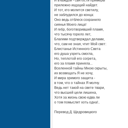
И в каждой - святости примеры
прилежно ищущий найдет.
И тот, кто молится светилу,
не заблудился до конца:
Оно ведь отблеск сохранило
сиянья Моего лица!
И гебр, боготворивший пламя,
что тысячу горело лет,
Благими подтверждал делами,
что, сам не зная, чтит Мой свет:
Блистанье Истинного Света
его душа узреть смогла,
Но, теплотой его согрета,
его за пламя приняла...
Вселенной тайны Мною скрыты,
их возвещать Я не хочу,
И мира зримого защита -
в том, что о тайнах Я молчу.
Ведь нет такой на свете твари,
что высшей цели лишена,
Хотя за жизнь свою едва ли
о том помыслит хоть одна!..
Перевод Д. Щедровицкого