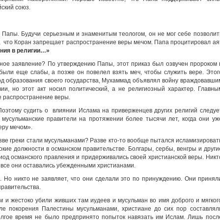
ский союз.
Папы. Будучи серьезным и знаменитым теологом, он не мог себе позволит
л, что Коран запрещает распространение веры мечом. Папа процитировал ая
ния в религии…»
ное заявление? По утверждению Папы, этот приказ был озвучен пророком 
 были еще слабы, а позже он повелел взять меч, чтобы служить вере. Этог
иод образования своего государства, Мухаммад объявлял войну враждовавши
ии, но этот акт носил политический, а не религиозный характер. Главны
е распространение веры.
 Поэтому судить о влиянии Ислама на приверженцев других религий следуе
 мусульманские правители на протяжении более тысячи лет, когда они уж
еру мечом».
зве греки стали мусульманами? Разве кто-то вообще пытался исламизироват
окие должности в османском правительстве. Болгары, сербы, венгры и други
иод османского правления и придерживались своей христианской веры. Никт
и все они оставались убежденными христианами.
. Но никто не заявляет, что они сделали это по принуждению. Они принял
правительства.
м и жестоко убили живших там иудеев и мусульман во имя доброго и мягког
сле покорения Палестины мусульманами, христиане до сих пор составлял
олгое время не было предпринято попыток навязать им Ислам. Лишь посл