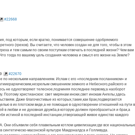
#22668
ния, под которым, если кратко, понимается совершение одобряемого
етного (грехов). Вы считаете, что человек создан не для того, чтобы в этом
греха и тем самым по своим поступкам отвечать в последней жизни? Чем вам
Что тогда по вашему цель создания человека и смысл его жизни на Земле?
9
#22670
ие по нескольким направлениям. Ислам с его «последним посланником» и
атииерархическим,незрелым смешением земного и Небесного,райского и
Здесь не одухотворяют телесное,подчиняя последнее первому,а наоборот
у. Поэтому христианское: свет мирянам иноки,свет инокам Ангелы,здесь
ьствиям. Даже благочестивые из которых,такие,как брак,подвергаются
лью в их плотском виде,а не помощью в одухотворении отношений на пути в
ей в любви и не духовная дружба,в которую должен преобразиться и брак,а
бя истиной в последней инстанции,отвергающей живое единство каждого
А. Они объявили себя плавильным котлом цивилизации,где все национальны
в синтетическо-масонской культуре Макдоналдса и Голливуда.