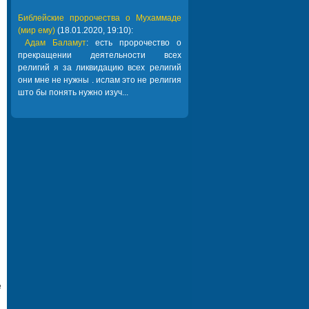
Библейские пророчества о Мухаммаде
(мир ему)
(18.01.2020, 19:10):
Адам Баламут
: есть пророчество о
прекращении деятельности всех
религий я за ликвидацию всех религий
они мне не нужны . ислам это не религия
што бы понять нужно изуч...
е