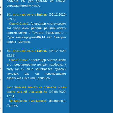
религии. Вы уже достали со своими
оправданиями ислама...
ь
.
101 противоречие в Библии
(05.12.2020,
з
22:42):
Ctas-C Ctas-C
: Александр Анатольевич,
вот люди какой религии решили искать
противоречия в Таурате Всевышнего -
Сура аль-Худжурат(49),14 аят "Говорят
т
арабы: "мы увер...
»
101 противоречие в Библии
(05.12.2020,
22:32):
Ctas-C Ctas-C
: Александр Анатольевич,
это преднамеренно лживая подборка! К
и
тому же ей явно занимается лукавый
человек, раз он перемешивает
еврейские Писания Единобож...
о
Католическая монахиня приняла ислам
после лекций исламофоба
(03.08.2020,
17:31):
о
Махидевран Емельянова
: Махидевран
Султан,
с