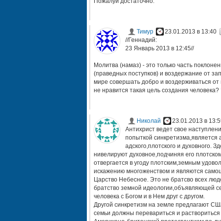
Пожалуй достаточно.
Тимур
23.01.2013 в 13:40
//Геннадий:
23 Январь 2013 в 12:45//
Молитва (намаз) - это только часть поклоне
(праведных поступков) и воздержание от запр
мире совершать добро и воздерживаться от 
не нравится такая цель создания человека? 
Николай
23.01.2013 в 13:5
Антихрист ведет свое наступлен
попыткой синкретизма,является 
адского,плотского и духовного. 
нивелируют духовное,подчиняя его плотском
отвергается в угоду плотским,земным удовол
искажению многоженством и являются самоце
Царство Небесное. Это не братсво всех люд
братство земной идеологии,объявляющей се
человека с Богом и в Нем друг с другом.
Другой синкретизм на земле предлагают СШ
семьи должны перевариться и раствориться 