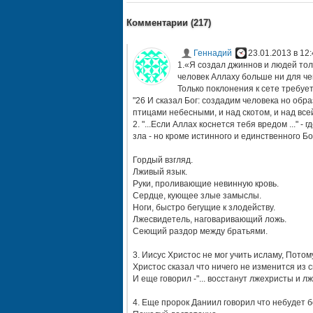
Комментарии (
217
)
Геннадий
23.01.2013 в 12:
1.«Я создал джиннов и людей тольк
человек Аллаху больше ни для чег
Только поклонения к сете требует
"26 И сказал Бог: создадим человека но об
птицами небесными, и над скотом, и над вс
2. "...Если Аллах коснется тебя вредом ..." 
зла - но кроме истинного и единственного 
Гордый взгляд.
Лживый язык.
Руки, проливающие невинную кровь.
Сердце, кующее злые замыслы.
Ноги, быстро бегущие к злодейству.
Лжесвидетель, наговаривающий ложь.
Сеющий раздор между братьями.
3. Иисус Христос не мог учить исламу, Пото
Христос сказал что ничего не изменится из 
И еще говорил -"... восстанут лжехристы и лж
4. Еще пророк Даниил говорил что небудет 