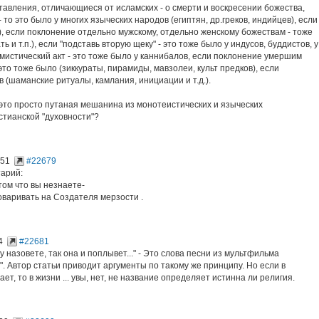
авления, отличающиеся от исламских - о смерти и воскресении божества,
 то это было у многих языческих народов (египтян, др.греков, индийцев), если
), если поклонение отдельно мужскому, отдельно женскому божествам - тоже
 и т.п.), если "подставь вторую щеку" - это тоже было у индусов, буддистов, у
 мистический акт - это тоже было у каннибалов, если поклонение умершим
 это тоже было (зиккураты, пирамиды, мавзолеи, культ предков), если
ов (шаманские ритуалы, камлания, инициации и т.д.).
 это просто путаная мешанина из монотеистических и языческих
стианской "духовности"?
:51
#22679
арий:
том что вы незнаете-
оваривать на Создателя мерзости .
4
#22681
хту назовете, так она и поплывет..." - Это слова песни из мультфильма
. Автор статьи приводит аргументы по такому же принципу. Но если в
т, то в жизни ... увы, нет, не название определяет истинна ли религия.