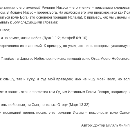
вязанная с его именем? Религия Иисуса – его учение – призывала следоват
. В Исламе Иисус – пророк Бога. На арабском его имя произносится как Иса
ниться воле Бога (это основной принцип Ислама). К примеру, как мы узнаем и
ывать к Богу следующими словами:
 Твое;
и на земле, как на небе» (Лука 1 1:2; Матфей 6:9-10).
изречениях из евангелий. К примеру, он учил, что лишь покорные унаследую
и!", войдет в Царство Небесное, но исполняющий волю Отца Моего Небесного
к слышу, так и сужу, и суд Мой праведен; ибо не ищу Моей воли, но вол
икам понять, что не является тем Одним Истинным Богом. Говоря, например, 
нгелы небесные, ни Сын, но только Отец» (Марк 13:32).
 и последний пророк после, учил религии Ислам – покорности воле Одног
Автор
:
Доктор Биляль Филип