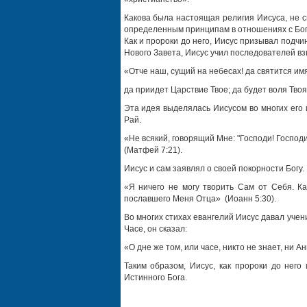
Какова была настоящая религия Иисуса, не с
определенным принципам в отношениях с Богом
Как и пророки до него, Иисус призывал подчи
Нового Завета, Иисус учил последователей вз
«Отче наш, сущий на небесах! да святится имя
да приидет Царствие Твое; да будет воля Твоя 
Эта идея выделялась Иисусом во многих его 
Рай.
«Не всякий, говорящий Мне: "Господи! Господ
(Матфей 7:21).
Иисус и сам заявлял о своей покорности Богу.
«Я ничего не могу творить Сам от Себя. Ка
пославшего Меня Отца» (Иоанн 5:30).
Во многих стихах евангелий Иисус давал учен
Часе, он сказал:
«О дне же том, или часе, никто не знает, ни А
Таким образом, Иисус, как пророки до него
Истинного Бога.