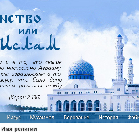
Иисус
Мухаммад
Верование
История
Фоб
: Имя религии