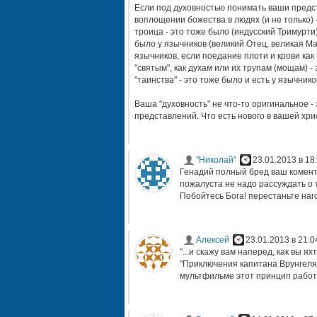
Если под духовностью понимать ваши предст
воплощении божества в людях (и не только) -
троица - это тоже было (индусский Тримурти
было у язычников (великий Отец, великая Мать
язычников, если поедание плоти и крови как
"святым", как духам или их трупам (мощам) -
"таинства" - это тоже было и есть у язычник
Ваша "духовность" не что-то оригинальное -
представлений. Что есть нового в вашей хри
"Николай"
23.01.2013 в 18
Генадий полный бред ваш комент
пожалуста не надо рассуждать о 
Побойтесь Бога! перестаньте наг
Алексей
23.01.2013 в 21:0
"...и скажу вам наперед, как вы я
"Приключения капитана Врунгеля"
мультфильме этот принцип работае