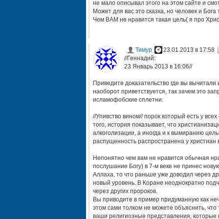
не мало описывал этого на этом сайте и смо
Может для вас это сказка, но человек и Бога
Чем ВАМ не нравится такая цель( я про Хрис
Тимур
23.01.2013 в 17:58
//Геннадий:
23 Январь 2013 в 16:06//
Приведите доказательство где вы вычитали ил
наоборот приветствуется, так зачем это зап
исламофобские сплетни.
//Упивство вином// порок который есть у все
того, история показывает, что христианизац
алкоголизации, а иногда и к вымиранию целы
распущенность распространена у христиан в
Непонятно чем вам не нравится обычная нрав
послушание Богу) в 7-м веке не принес нову
Аллаха, то что раньше уже доводил через др
новый уровень. В Коране неоднократно подч
через других пророков.
Вы приводите в пример придуманную как неч
этом сами толком не можете объяснить, что 
ваши религиозные представления, которые 