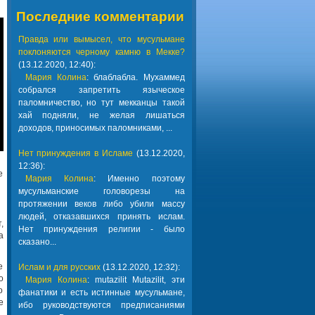
Последние комментарии
Правда или вымысел, что мусульмане
поклоняются черному камню в Мекке?
(13.12.2020, 12:40):
Мария Колина
: блаблабла. Мухаммед
собрался запретить языческое
паломничество, но тут мекканцы такой
хай подняли, не желая лишаться
доходов, приносимых паломниками, ...
Нет принуждения в Исламе
(13.12.2020,
12:36):
е
Мария Колина
: Именно поэтому
мусульманские головорезы на
протяжении веков либо убили массу
людей, отказавшихся принять ислам.
,
Нет принуждения религии - было
а
сказано...
е
Ислам и для русских
(13.12.2020, 12:32):
о
Мария Колина
: mutazilit Mutazilit, эти
о
фанатики и есть истинные мусульмане,
е
ибо руководствуются предписаниями