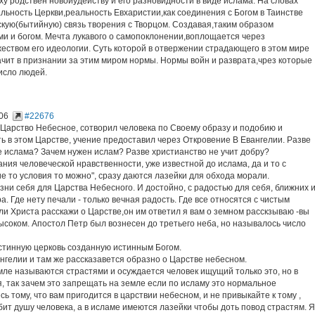
у родствен новоиудейству и его разновидности в виде ислама. На словах
льность Церкви,реальность Евхаристии,как соединения с Богом в Таинстве
кую(бытийную) связь творения с Творцом. Создавая,таким образом
и и богом. Мечта лукавого о самопоклонении,воплощается через
еством его идеологии. Суть которой в отвержении страдающего в этом мире
начит в признании за этим миром нормы. Нормы войн и разврата,чрез которые
исло людей.
06
#22676
 Царство Небесное, сотворил человека по Своему образу и подобию и
ь в этом Царстве, учение предоставил через Откровение В Евангелии. Разве
 ислама? Зачем нужен ислам? Разве христианство не учит добру?
ния человеческой нравственности, уже известной до ислама, да и то с
ие то условия то можно", сразу даются лазейки для обхода морали.
изни себя для Царства Небесного. И достойно, с радостью для себя, ближних 
. Где нету печали - только вечная радость. Где все относятся с чистым
ли Христа расскажи о Царстве,он им ответил я вам о земном расскзываю -вы
высоком. Апостол Петр был вознесен до третьего неба, но называлось число
истинную церковь созданную истинным Богом.
нгелии и там же рассказавется образно о Царстве небесном.
 земле называются страстями и осуждается человек ищущий только это, но в
, так зачем это запрещать на земле если по исламу это нормальное
сь тому, что вам пригодится в царствии небесном, и не привыкайте к тому ,
убит душу человека, а в исламе имеются лазейки чтобы доть повод страстям. Я