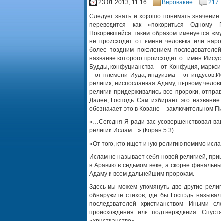
23.01.2013, 11:16
Верование
217
Следует знать и хорошо понимать значение 
переводится как «покориться Одному 
Покорившийся таким образом именуется «му
не происходит от имени человека или нар
более поздним поколением последователей,
название которого происходит от имен Иисус
Будды, конфуцианства – от Конфуция, маркси
– от племени Иуда, индуизма – от индусов.
И
религия, ниспосланная Адаму, первому челове
религии придерживались все пророки, отпра
Далее, Господь Сам избирает это название
обозначает это в Коране – заключительном П
«…Сегодня Я ради вас усовершенствовал ваш
религии Ислам…» (Коран 5:3).
«От того, кто ищет иную религию помимо ислам
Ислам не называет себя новой религией, при
в Аравию в седьмом веке, а скорее финальн
Адаму и всем дальнейшим пророкам.
Здесь мы можем упомянуть две другие рели
обнаружите стихов, где бы Господь называ
последователей христианством. Иными сл
происхождения или подтверждения. Спустя
«христианство».