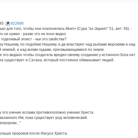
45
#22666
о для того, чтобы они поклонялись Мне!» (Сура "аз-Зарият" 51, аят: 56). -
о не нужен - разве это не ясно видно
 годеливый эгоист - чьи это свойства?
разу Нашему, по подобию Нашему, и да властвуют над рыбами морскими и над
ей землей, и над всеми гадами, пресмыкающимися по земле.
- где это видано чтобы создатель вредил своему созданию у истинного Бога нет
Бога существует и Сатана, который постоянно обманывает людей.
му что учение ислама противоположно учению Христа.
сказанного Им, пока существует род человеческий.
епророки..."
больше пророков после Иисуса Христа.