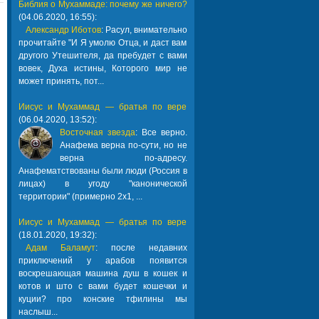
Библия о Мухаммаде: почему же ничего?
(04.06.2020, 16:55):
Александр Иботов
: Расул, внимательно
прочитайте "И Я умолю Отца, и даст вам
другого Утешителя, да пребудет с вами
вовек, Духа истины, Которого мир не
может принять, пот...
Иисус и Мухаммад — братья по вере
(06.04.2020, 13:52):
Восточная звезда
: Все верно.
Анафема верна по-сути, но не
верна по-адресу.
Анафематствованы были люди (Россия в
лицах) в угоду "канонической
территории" (примерно 2х1, ...
Иисус и Мухаммад — братья по вере
(18.01.2020, 19:32):
Адам Баламут
: после недавних
приключений у арабов появится
воскрешающая машина душ в кошек и
котов и што с вами будет кошечки и
куции? про конские тфилины мы
наслыш...