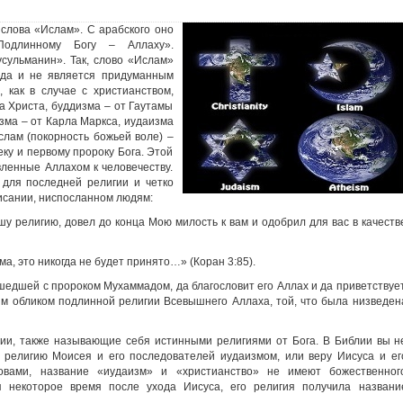
слова «Ислам». С арабского оно
Подлинному Богу – Аллаху».
сульманин». Так, слово «Ислам»
ода и не является придуманным
 как в случае с христианством,
а Христа, буддизма – от Гаутамы
зма – от Карла Маркса, иудаизма
слам (покорность божьей воле) –
ку и первому пророку Бога. Этой
вленные Аллахом к человечеству.
 для последней религии и четко
исании, ниспосланном людям:
у религию, довел до конца Мою милость к вам и одобрил для вас в качеств
а, это никогда не будет принято…» (Коран 3:85).
шедшей с пророком Мухаммадом, да благословит его Аллах и да приветствует
ым обликом подлинной религии Всевышнего Аллаха, той, что была низведен
гии, также называющие себя истинными религиями от Бога. В Библии вы н
л религию Моисея и его последователей иудаизмом, или веру Иисуса и ег
овами, название «иудаизм» и «христианство» не имеют божественног
 некоторое время после ухода Иисуса, его религия получила названи