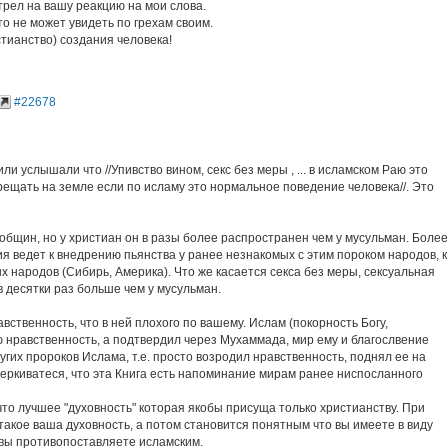
трел на вашу реакцию на мои слова.
 то не может увидеть по грехам своим.
тианство) создания человека!
#22678
и услышали что //Упивство вином, секс без меры , ... в исламском Раю это
рещать на земле если по исламу это нормальное поведение человека//. Это
х общин, но у христиан он в разы более распространен чем у мусульман. Более
ия ведет к внедрению пьянства у ранее незнакомых с этим пороком народов, к
х народов (Сибирь, Америка). Что же касается секса без меры, сексуальная
 десятки раз больше чем у мусульман.
ственность, что в ней плохого по вашему. Ислам (покорность Богу,
ю нравственность, а подтвердил через Мухаммада, мир ему и благослвение
угих пророков Ислама, т.е. просто возродил нравственность, поднял ее на
еркиватеся, что эта Книга есть напоминание мирам ранее ниспосланного
то лучшее "духовность" которая якобы присуща только христианству. При
такое ваша духовность, а потом становится понятным что вы имеете в виду
вы противопоставляете исламским.