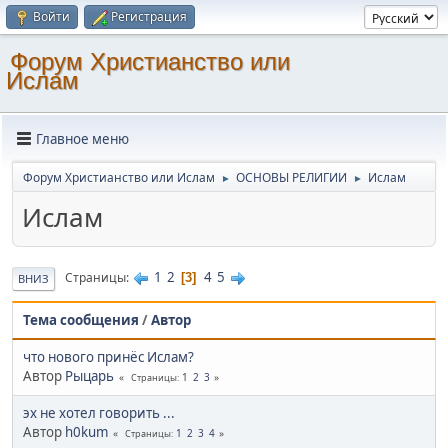
Войти
Регистрация
Форум Христианство или
Ислам
Главное меню
Форум Христианство или Ислам
ОСНОВЫ РЕЛИГИИ
Ислам
►
►
Ислам
1
2
4
5
Страницы
3
ВНИЗ
Тема сообщения
/
Автор
что нового принёс Ислам?
Автор
Рыцарь
1
2
3
Страницы
эх не хотел говорить ...
Автор
h0kum
1
2
3
4
Страницы