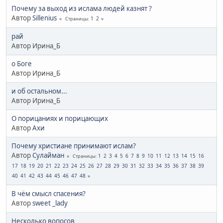
Почему за выход из ислама людей казнят ?
Автор
Sillenius
1
2
Страницы
рай
Автор Ирина_Б
о Боге
Автор Ирина_Б
и об остальном...
Автор Ирина_Б
О порицаниях и порицающих
Автор
Ахи
Почему христиане принимают ислам?
Автор
Сулайман
1
2
3
4
5
6
7
8
9
10
11
12
13
14
15
16
Страницы
17
18
19
20
21
22
23
24
25
26
27
28
29
30
31
32
33
34
35
36
37
38
39
40
41
42
43
44
45
46
47
48
В чём смысл спасения?
Автор
sweet _lady
Несколько вопосов