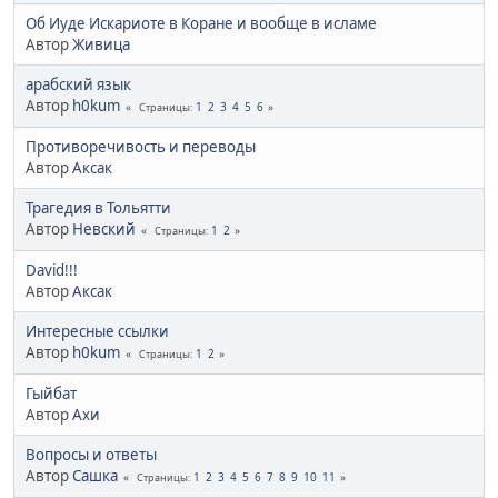
Об Иуде Искариоте в Коране и вообще в исламе
Автор
Живица
арабский язык
Автор
h0kum
1
2
3
4
5
6
Страницы
Противоречивость и переводы
Автор
Аксак
Трагедия в Тольятти
Автор
Невский
1
2
Страницы
David!!!
Автор
Аксак
Интересные ссылки
Автор
h0kum
1
2
Страницы
Гыйбат
Автор
Ахи
Вопросы и ответы
Автор
Сашка
1
2
3
4
5
6
7
8
9
10
11
Страницы