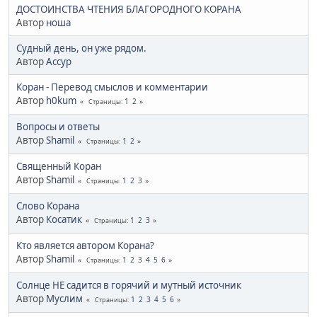
ДОСТОИНСТВА ЧТЕНИЯ БЛАГОРОДНОГО КОРАНА
Автор
ноша
Судный день, он уже рядом.
Автор
Ассур
Коран - Перевод смыслов и комментарии
Автор
h0kum
1
2
Страницы
Вопросы и ответы
Автор
Shamil
1
2
Страницы
Священный Коран
Автор
Shamil
1
2
3
Страницы
Слово Корана
Автор
Косатик
1
2
3
Страницы
Кто является автором Корана?
Автор
Shamil
1
2
3
4
5
6
Страницы
Солнце НЕ садится в горячий и мутный источник
Автор
Муслим
1
2
3
4
5
6
Страницы