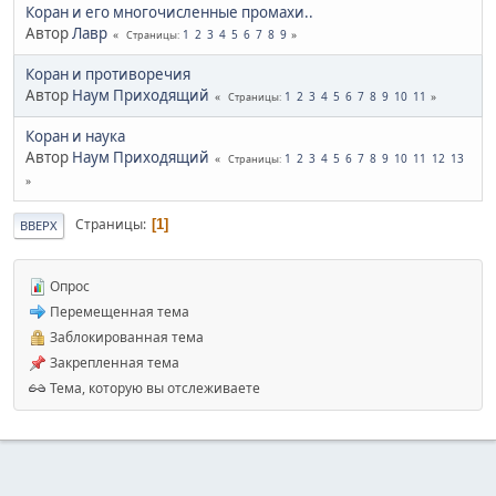
Коран и его многочисленные промахи..
Автор
Лавр
1
2
3
4
5
6
7
8
9
Страницы
Коран и противоречия
Автор
Наум Приходящий
1
2
3
4
5
6
7
8
9
10
11
Страницы
Коран и наука
Автор
Наум Приходящий
1
2
3
4
5
6
7
8
9
10
11
12
13
Страницы
Страницы
1
ВВЕРХ
Опрос
Перемещенная тема
Заблокированная тема
Закрепленная тема
Тема, которую вы отслеживаете